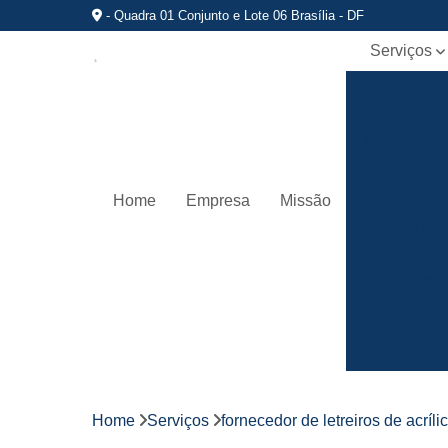
- Quadra 01 Conjunto e Lote 06 Brasília - DF
Serviços
Comunicaç
visual
Empresa d
fachadas d
lojas
Home
Empresa
Missão
Fabricante 
letreiros par
fachadas
Fachadas d
lojas
Fornecedo
de fachada
de lojas
Fornecedo
de letreiros
Home
Serviços
fornecedor de letreiros de acríli
de acrílico