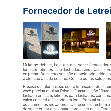
Fornecedo
Fornecedor de Letrei
de letreiros
para
fachadas
Impressõe
digitais
Letras caix
Letreiros d
acrílico
Letreiros pa
Muito se debate, hoje em dia, sobre fornecedor de
fachadas
fornecer letreiros para fachadas. Ainda assim, 
empresa. Bom, esta solução quando adquirida d
e atenção a cada detalhe. Confira outras soluçõe
Precisa de informações sobre fornecedor de letrei
você precisa aqui na Prisma Comunicação Visual 
fachada em acm, letreiros para fachadas, comunicac
caixa com led e fachada em lona. Para tal sucess
equipamentos inovadores. Oferecemos também a op
deixe de entrar em contato para saber mais. Ter