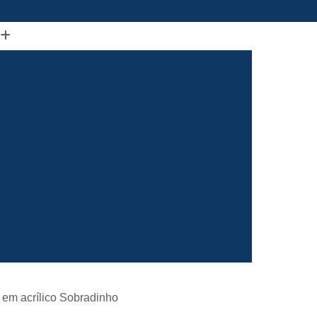
(61) 98664-2818
ão Visual de Loja
Comunicação Visual Df
a
Comunicação Visual Fachada
Empresa de Comunicação Visual
rasilia
Grafica Comunicação Visual
 Comunicação Visual
Visual Comunicação
aixa
Empresa de Fachada de Loja
m
Empresa de Fachada de Loja Placa
Empresa de Fachada em Letra Caixa
resa de Fachada Letra Caixa Iluminada
Empresa de Fachada Loja Acrílico
ra em acrílico Sobradinho
al
Empresa de Fachada para Loja