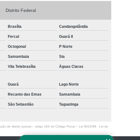
Logo em Acrílico
Letreiro de Loja em Acrílico
Distrito Federal
ílico com Led
Letreiro Letra em Acrílico
Brasília
Candangolândia
de Fachada
Letreiro de Fachada de Loja
Fercal
Guará II
reiro Fachada
Letreiro Fachada Loja
Octogonal
P Norte
Loja Fachada
Letreiro Luminoso Fachada
Samambaia
Sia
Letreiro Luminoso para Fachada de Loja
Vila Telebrasília
Águas Claras
Letreiro para Fachada de Loja
Guará
Lago Norte
Recanto das Emas
Samambaia
São Sebastião
Taguatinga
ação de direito autoral – artigo 184 do Código Penal –
Lei 9610/98 - Lei de