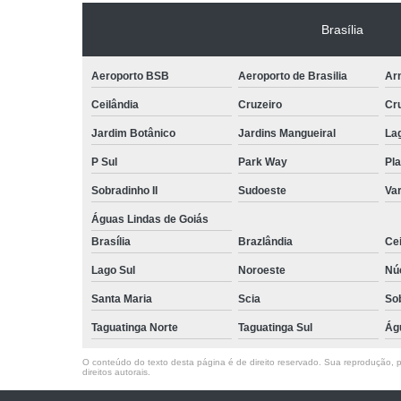
Brasília
Aeroporto BSB
Aeroporto de Brasilia
Arn
Ceilândia
Cruzeiro
Cr
Jardim Botânico
Jardins Mangueiral
La
P Sul
Park Way
Pla
Sobradinho II
Sudoeste
Var
Águas Lindas de Goiás
Brasília
Brazlândia
Cei
Lago Sul
Noroeste
Nú
Santa Maria
Scia
So
Taguatinga Norte
Taguatinga Sul
Ág
O conteúdo do texto desta página é de direito reservado. Sua reprodução, pa
direitos autorais
.