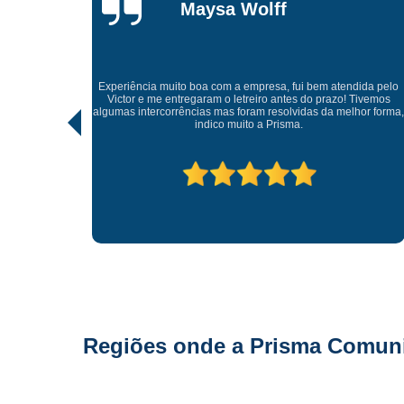
Gonçalves
Tive uma experiência incrível com a Prisma Comunicação
Visual. Desde o atendimento até a entrega final, tudo foi
dida pelo
realizado com muito profissionalismo e atenção aos detalhes.
Tivemos
As soluções criativas e os materiais utilizados são de altíssima
hor forma,
qualidade. Recomendo para quem busca fachadas, letras
caixas e comunicação visual com impacto e sofisticação.
Parabéns à equipe pelo ótimo trabalho!
Regiões onde a Prisma Comunic