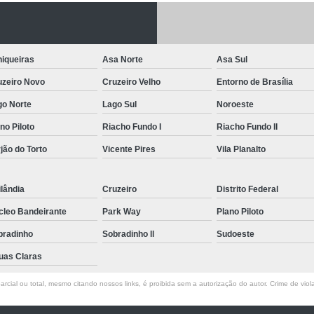
Letreiro de Acrílico com Led
Letreiro de 
Letreiro em Acrílico
Letreiro em Acr
iqueiras
Asa Norte
Asa Sul
Letreiro Luminoso Acrílico
Letreiro 
uzeiro Novo
Cruzeiro Velho
Entorno de Brasília
Letreiro de Led para Fachada
Let
go Norte
Lago Sul
Noroeste
Letreiro Iluminado Fachada
Letreiro 
no Piloto
Riacho Fundo I
Riacho Fundo II
Letreiro Luminoso para Fachada
jão do Torto
Vicente Pires
Vila Planalto
Letreiro para Fachada
lândia
Cruzeiro
Distrito Federal
cleo Bandeirante
Park Way
Plano Piloto
bradinho
Sobradinho ll
Sudoeste
uas Claras
rcial ou total, mesmo citando nossos links, é proibida sem a autorização do autor. Crime de viol