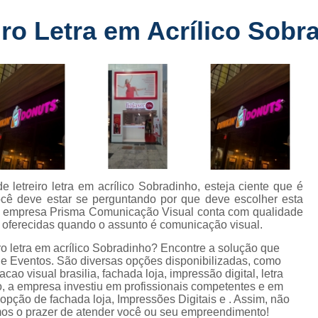
Fabricante de Letreiro de Led Fachada
r
ro Letra em Acrílico Sobr
Fabricante de Letre
Fabricante de Letreiro 
s
Fabricante de Letreiro Iluminado Fachad
Fabricante de Letreiro Led Loja Fachada
a
Fabricante de Letreiro Luminoso Fachada
e
Fabricante de Letreiro L
ra
Fabricante de Letreiro para Fachada de S
 letreiro letra em acrílico Sobradinho, esteja ciente que é
você deve estar se perguntando por que deve escolher esta
Fachada de Loja
Fachada de L
a empresa Prisma Comunicação Visual conta com qualidade
s oferecidas quando o assunto é comunicação visual.
Fachada em Acm
Fachada em
ro letra em acrílico Sobradinho? Encontre a solução que
Fachada Letra Caixa Iluminada
e Eventos. São diversas opções disponibilizadas, como
ao visual brasilia, fachada loja, impressão digital, letra
Fachada Loja Comercial
Fachada para L
o, a empresa investiu em profissionais competentes e em
ção de fachada loja, Impressões Digitais e . Assim, não
Fornecedor de Fachada de Loja
F
emos o prazer de atender você ou seu empreendimento!