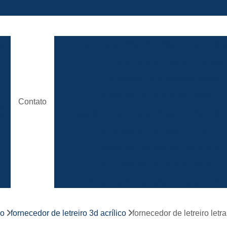
ão
Comunicação Visual Brasilia
Comunicaç
Comunicação Visual em Brasili
e
Empresa Comunicação Visual
e
Empresa de Comunicação Visual em B
Contato
de
Loja de Comunicação Visual
Placa de
a
Empresa de Fachada com Letra C
e
Empresa de Fachada de Loja em Ac
Empresa de Fachada em Acm
r
s
Empresa de Fachada em Lona
Emp
Empresa de Fachada Loja
r
co
fornecedor de letreiro 3d acrílico
fornecedor de letreiro let
Empresa de Fachada Loja Comerci