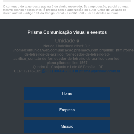
O conteúdo do texto desta página é de direito reservado. Sua reprodução, parcial ou total,
mesmo citando nossos links, é proibida sem a autorização do autor. Crime de violação de
direito autoral – artigo 184 do Código Penal –
Lei 9610/98 - Lei de direitos autorais
.
Prisma Comunicação visual e eventos
Unidade
Notice
: Undefined offset: 3 in
/home/comunica/web/comunicacao.prismacv.com.br/public_html/forne
de-letreiros-de-acrilico_fornecedor-de-letreiro-3d-
acrilico_contato-de-fornecedor-de-letreiro-de-acrilico-com-led-
plano-piloto
on line
1567
- Quadra 01 Conjunto e Lote 06 Brasília - DF
CEP: 72145-105
(61) 98664-2818
prisma@prismacv.com.br
Home
Empresa
Missão