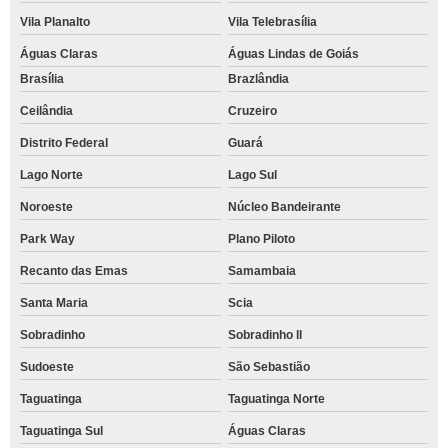
Vila Planalto
Vila Telebrasília
Águas Claras
Águas Lindas de Goiás
Brasília
Brazlândia
Ceilândia
Cruzeiro
Distrito Federal
Guará
Lago Norte
Lago Sul
Noroeste
Núcleo Bandeirante
Park Way
Plano Piloto
Recanto das Emas
Samambaia
Santa Maria
Scia
Sobradinho
Sobradinho ll
Sudoeste
São Sebastião
Taguatinga
Taguatinga Norte
Taguatinga Sul
Águas Claras