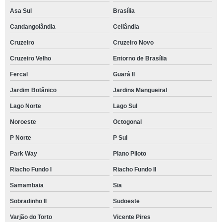
Asa Sul
Brasília
Candangolândia
Ceilândia
Cruzeiro
Cruzeiro Novo
Cruzeiro Velho
Entorno de Brasília
Fercal
Guará II
Jardim Botânico
Jardins Mangueiral
Lago Norte
Lago Sul
Noroeste
Octogonal
P Norte
P Sul
Park Way
Plano Piloto
Riacho Fundo I
Riacho Fundo II
Samambaia
Sia
Sobradinho II
Sudoeste
Varjão do Torto
Vicente Pires