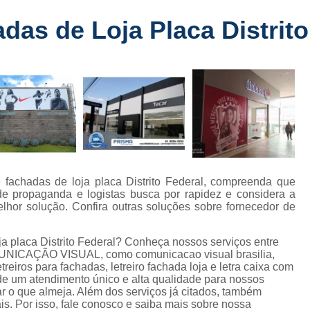
Fabricante de Letreiro de Led Fachada
r
as de Loja Placa Distrito
Fabricante de Letre
Fabricante de Letreiro 
s
Fabricante de Letreiro Iluminado Fachad
Fabricante de Letreiro Led Loja Fachada
a
Fabricante de Letreiro Luminoso Fachada
e
Fabricante de Letreiro L
ra
Fabricante de Letreiro para Fachada de S
e fachadas de loja placa Distrito Federal, compreenda que
 de propaganda e logistas busca por rapidez e considera a
Fachada de Loja
Fachada de L
or solução. Confira outras soluções sobre fornecedor de
Fachada em Acm
Fachada em
ja placa Distrito Federal? Conheça nossos serviços entre
Fachada Letra Caixa Iluminada
MUNICAÇÃO VISUAL, como comunicacao visual brasilia,
reiros para fachadas, letreiro fachada loja e letra caixa com
Fachada Loja Comercial
Fachada para L
 de um atendimento único e alta qualidade para nossos
r o que almeja. Além dos serviços já citados, também
Fornecedor de Fachada de Loja
F
s. Por isso, fale conosco e saiba mais sobre nossa