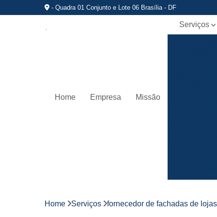
- Quadra 01 Conjunto e Lote 06 Brasília - DF
Serviços
Comunicaç
visual
Empresa d
fachadas d
lojas
Home
Empresa
Missão
Fabricante 
letreiros par
fachadas
Fachadas d
lojas
Fornecedo
de fachada
de lojas
Fornecedo
de letreiros
Home
Serviços
fornecedor de fachadas de lojas
de acrílico