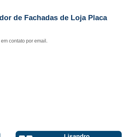
Fornecedor de Fachada de Loja Pla
Fornecedor de Fachada em Letra Ca
dor de Fachadas de Loja Placa
Fornecedor de Fachada Letra Caixa I
Fornecedor de Fachada Loja Acrílico
 em contato por email.
Fornecedor de Fachada para Loja
Fornecedor de Letreiro Acrílico
Fornecedor de Letreiro Acrílico Ilumin
Fornecedor de Letreiro de Acrílico com Led
Fornecedor de Letreiro de Loja em Acrí
Fornecedor de Letreiro em Acrílico com Le
Fornecedor de Letreiro Luminoso Acríli
Fornecedor de Letreiro de Fachada de Loja
Fornecedor de Letreiro Fachada