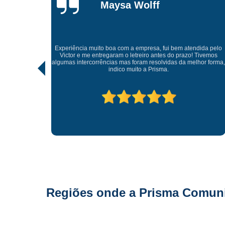
Gonçalves
Tive uma experiência incrível com a Prisma Comunicação
Visual. Desde o atendimento até a entrega final, tudo foi
dida pelo
realizado com muito profissionalismo e atenção aos detalhes.
 Tivemos
As soluções criativas e os materiais utilizados são de altíssim
hor forma,
qualidade. Recomendo para quem busca fachadas, letras
caixas e comunicação visual com impacto e sofisticação.
Parabéns à equipe pelo ótimo trabalho!
Regiões onde a Prisma Comunic