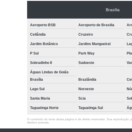
Brasília
Aeroporto BSB
Aeroporto de Brasilia
Arn
Ceilândia
Cruzeiro
Cr
Jardim Botânico
Jardins Mangueiral
La
P Sul
Park Way
Pla
Sobradinho II
Sudoeste
Var
Águas Lindas de Goiás
Brasília
Brazlândia
Cei
Lago Sul
Noroeste
Nú
Santa Maria
Scia
So
Taguatinga Norte
Taguatinga Sul
Ág
O conteúdo do texto desta página é de direito reservado. Sua reprodução, pa
direitos autorais
.