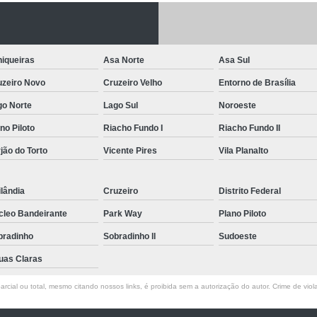
Letreiro de Acrílico com Led
Letreiro de 
Letreiro em Acrílico
Letreiro em Acr
iqueiras
Asa Norte
Asa Sul
Letreiro Luminoso Acrílico
Letreiro 
uzeiro Novo
Cruzeiro Velho
Entorno de Brasília
Letreiro de Led para Fachada
Let
go Norte
Lago Sul
Noroeste
Letreiro Iluminado Fachada
Letreiro 
no Piloto
Riacho Fundo I
Riacho Fundo II
Letreiro Luminoso para Fachada
jão do Torto
Vicente Pires
Vila Planalto
Letreiro para Fachada
lândia
Cruzeiro
Distrito Federal
cleo Bandeirante
Park Way
Plano Piloto
bradinho
Sobradinho ll
Sudoeste
uas Claras
rcial ou total, mesmo citando nossos links, é proibida sem a autorização do autor. Crime de viol