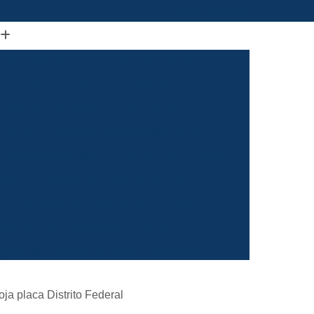
(61) 98664-2818
ão Visual de Loja
Comunicação Visual Df
a
Comunicação Visual Fachada
Empresa de Comunicação Visual
rasilia
Grafica Comunicação Visual
 Comunicação Visual
Visual Comunicação
aixa
Empresa de Fachada de Loja
m
Empresa de Fachada de Loja Placa
Empresa de Fachada em Letra Caixa
resa de Fachada Letra Caixa Iluminada
Empresa de Fachada Loja Acrílico
ja placa Distrito Federal
al
Empresa de Fachada para Loja