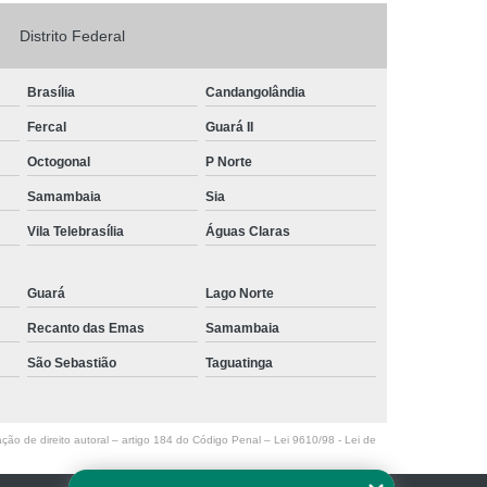
Logo em Acrílico
Letreiro de Loja em Acrílico
Distrito Federal
ílico com Led
Letreiro Letra em Acrílico
Brasília
Candangolândia
de Fachada
Letreiro de Fachada de Loja
Fercal
Guará II
reiro Fachada
Letreiro Fachada Loja
Octogonal
P Norte
Loja Fachada
Letreiro Luminoso Fachada
Samambaia
Sia
Letreiro Luminoso para Fachada de Loja
Vila Telebrasília
Águas Claras
Letreiro para Fachada de Loja
Guará
Lago Norte
Recanto das Emas
Samambaia
São Sebastião
Taguatinga
ação de direito autoral – artigo 184 do Código Penal –
Lei 9610/98 - Lei de