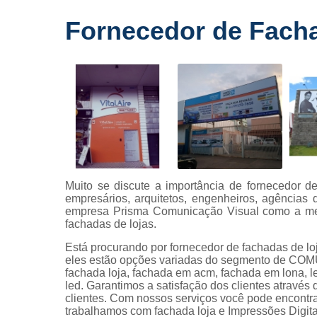
Fornecedo
Fornecedor de Fachad
de letreiros
para
fachadas
Impressõe
digitais
Letras caix
Letreiros d
acrílico
Letreiros pa
Muito se discute a importância de fornecedor d
fachadas
empresários, arquitetos, engenheiros, agências
empresa Prisma Comunicação Visual como a melh
fachadas de lojas.
Está procurando por fornecedor de fachadas de lo
eles estão opções variadas do segmento de CO
fachada loja, fachada em acm, fachada em lona, let
led. Garantimos a satisfação dos clientes através
clientes. Com nossos serviços você pode encontra
trabalhamos com fachada loja e Impressões Digitai