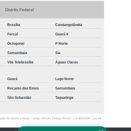
Logo em Acrílico
Letreiro de Loja em Acrílico
Distrito Federal
ílico com Led
Letreiro Letra em Acrílico
Brasília
Candangolândia
de Fachada
Letreiro de Fachada de Loja
Fercal
Guará II
reiro Fachada
Letreiro Fachada Loja
Octogonal
P Norte
Loja Fachada
Letreiro Luminoso Fachada
Samambaia
Sia
Letreiro Luminoso para Fachada de Loja
Vila Telebrasília
Águas Claras
Letreiro para Fachada de Loja
Guará
Lago Norte
Recanto das Emas
Samambaia
São Sebastião
Taguatinga
ação de direito autoral – artigo 184 do Código Penal –
Lei 9610/98 - Lei de