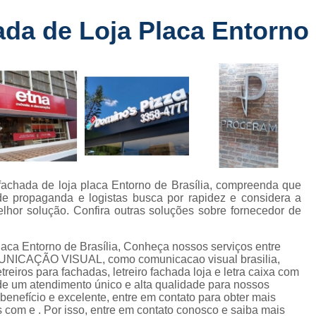
Fabricante de Letreiro de Led Fachada
r
da de Loja Placa Entorno 
Fabricante de Letre
Fabricante de Letreiro 
s
Fabricante de Letreiro Iluminado Fachad
Fabricante de Letreiro Led Loja Fachada
a
Fabricante de Letreiro Luminoso Fachada
e
Fabricante de Letreiro L
ra
Fabricante de Letreiro para Fachada de S
 fachada de loja placa Entorno de Brasília, compreenda que
 de propaganda e logistas busca por rapidez e considera a
Fachada de Loja
Fachada de L
or solução. Confira outras soluções sobre fornecedor de
Fachada em Acm
Fachada em
laca Entorno de Brasília, Conheça nossos serviços entre
Fachada Letra Caixa Iluminada
MUNICAÇÃO VISUAL, como comunicacao visual brasilia,
reiros para fachadas, letreiro fachada loja e letra caixa com
Fachada Loja Comercial
Fachada para L
 de um atendimento único e alta qualidade para nossos
enefício e excelente, entre em contato para obter mais
Fornecedor de Fachada de Loja
F
 com e . Por isso, entre em contato conosco e saiba mais