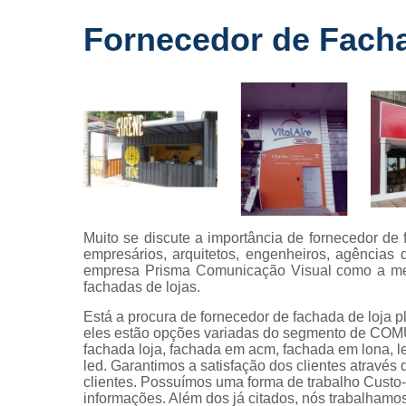
Fornecedo
Fornecedor de Facha
de letreiros
para
fachadas
Impressõe
digitais
Letras caix
Letreiros d
acrílico
Letreiros pa
Muito se discute a importância de fornecedor de
fachadas
empresários, arquitetos, engenheiros, agências
empresa Prisma Comunicação Visual como a melh
fachadas de lojas.
Está a procura de fornecedor de fachada de loja p
eles estão opções variadas do segmento de CO
fachada loja, fachada em acm, fachada em lona, let
led. Garantimos a satisfação dos clientes através
clientes. Possuímos uma forma de trabalho Custo-b
informações. Além dos já citados, nós trabalhamos