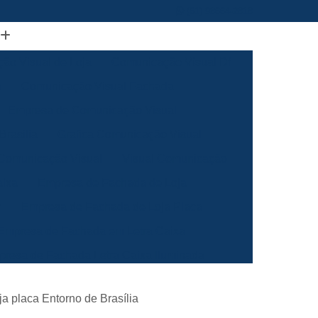
(61) 98664-2818
ão Visual de Loja
Comunicação Visual Df
a
Comunicação Visual Fachada
Empresa de Comunicação Visual
rasilia
Grafica Comunicação Visual
 Comunicação Visual
Visual Comunicação
aixa
Empresa de Fachada de Loja
m
Empresa de Fachada de Loja Placa
Empresa de Fachada em Letra Caixa
resa de Fachada Letra Caixa Iluminada
Empresa de Fachada Loja Acrílico
ja placa Entorno de Brasília
al
Empresa de Fachada para Loja