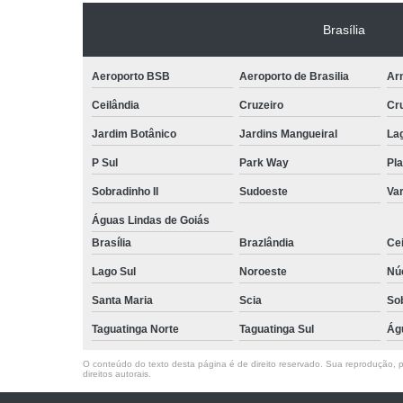
Brasília
Aeroporto BSB
Aeroporto de Brasilia
Arn
Ceilândia
Cruzeiro
Cr
Jardim Botânico
Jardins Mangueiral
La
P Sul
Park Way
Pla
Sobradinho II
Sudoeste
Var
Águas Lindas de Goiás
Brasília
Brazlândia
Cei
Lago Sul
Noroeste
Nú
Santa Maria
Scia
So
Taguatinga Norte
Taguatinga Sul
Ág
O conteúdo do texto desta página é de direito reservado. Sua reprodução, pa
direitos autorais
.