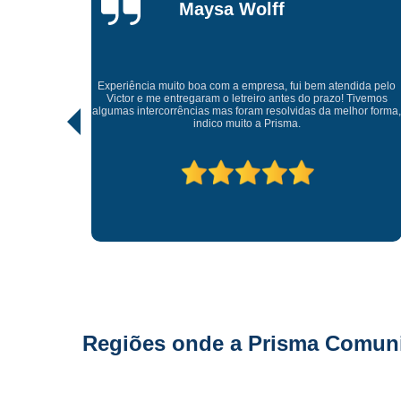
Maysa Wolff
Experiência muito boa com a empresa, fui bem atendida pelo
viço,
Victor e me entregaram o letreiro antes do prazo! Tivemos
pelo
algumas intercorrências mas foram resolvidas da melhor forma,
indico muito a Prisma.
Regiões onde a Prisma Comunic