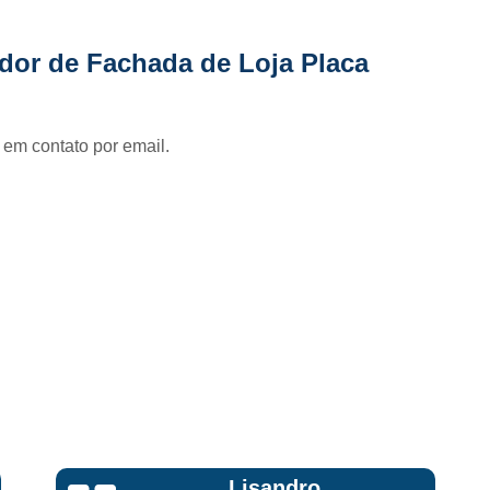
Fornecedor de Fachada de Loja Pla
Fornecedor de Fachada em Letra Ca
dor de Fachada de Loja Placa
Fornecedor de Fachada Letra Caixa I
Fornecedor de Fachada Loja Acrílico
 em contato por email.
Fornecedor de Fachada para Loja
Fornecedor de Letreiro Acrílico
Fornecedor de Letreiro Acrílico Ilumin
Fornecedor de Letreiro de Acrílico com Led
Fornecedor de Letreiro de Loja em Acrí
Fornecedor de Letreiro em Acrílico com Le
Fornecedor de Letreiro Luminoso Acríli
Fornecedor de Letreiro de Fachada de Loja
Fornecedor de Letreiro Fachada
Lisandro