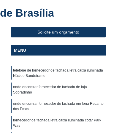
Fabricante de Letreiro de Led Fachada de Loja
de Brasília
iro de Led para Fachada
de Led para Fachada de Loja
Solicite um orçamento
a
Fabricante de Letreiro Led de Fachada
Fabricante de Letreiro Led para Fachada Loja
MENU
Fabricante de Letreiro Luminoso para Fachada
uminoso para Fachada de Loja
telefone de fornecedor de fachada letra caixa iluminada
alão de Beleza
Fachada com Letra Caixa
Núcleo Bandeirante
oja em Acm
Fachada de Loja Placa
onde encontrar fornecedor de fachada de loja
Sobradinho
 Letra Caixa
Fachada em Lona
onde encontrar fornecedor de fachada em lona Recanto
Fachada Loja
Fachada Loja Acrílico
das Emas
oja
Fornecedor de Fachada com Letra Caixa
fornecedor de fachada letra caixa iluminada cotar Park
ornecedor de Fachada de Loja em Acm
Way