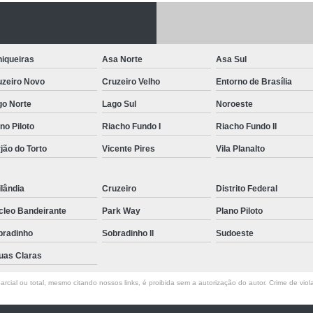
Letreiro de Acrílico com Led
Letreiro de 
Letreiro em Acrílico
Letreiro em Acr
iqueiras
Asa Norte
Asa Sul
Letreiro Luminoso Acrílico
Letreiro 
uzeiro Novo
Cruzeiro Velho
Entorno de Brasília
Letreiro de Led para Fachada
Let
go Norte
Lago Sul
Noroeste
Letreiro Iluminado Fachada
Letreiro 
no Piloto
Riacho Fundo I
Riacho Fundo II
Letreiro Luminoso para Fachada
jão do Torto
Vicente Pires
Vila Planalto
Letreiro para Fachada
lândia
Cruzeiro
Distrito Federal
cleo Bandeirante
Park Way
Plano Piloto
bradinho
Sobradinho ll
Sudoeste
uas Claras
rcial ou total, mesmo citando nossos links, é proibida sem a autorização do autor. Crime de viol