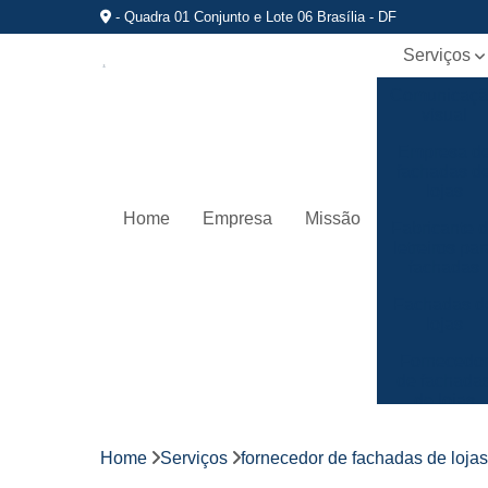
- Quadra 01 Conjunto e Lote 06 Brasília - DF
Serviços
Comunicaç
visual
Empresa d
fachadas d
lojas
Home
Empresa
Missão
Fabricante 
letreiros par
fachadas
Fachadas d
lojas
Fornecedo
de fachada
de lojas
Fornecedo
de letreiros
Home
Serviços
fornecedor de fachadas de lojas
de acrílico