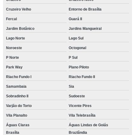
Cruzeiro Velho
Entorno de Brasília
Fercal
Guará II
Jardim Botânico
Jardins Mangueiral
Lago Norte
Lago Sul
Noroeste
Octogonal
P Norte
P Sul
Park Way
Plano Piloto
Riacho Fundo I
Riacho Fundo II
Samambaia
Sia
Sobradinho II
Sudoeste
Varjão do Torto
Vicente Pires
Vila Planalto
Vila Telebrasília
Águas Claras
Águas Lindas de Goiás
Brasília
Brazlândia