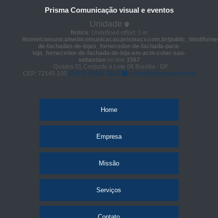
Prisma Comunicação visual e eventos
Unidade
Notice
: Undefined offset: 3 in
/home/comunica/web/comunicacao.prismacv.com.br/public_html/forne
de-fachadas-de-lojas_fornecedor-de-fachada-para-
loja_fornecedor-de-fachada-de-loja-em-acm-cotar-sao-
sebastiao
on line
1567
- Quadra 01 Conjunto e Lote 06 Brasília - DF
CEP: 72145-105
(61) 98664-2818
prisma@prismacv.com.br
Home
Empresa
Missão
Serviços
Contato