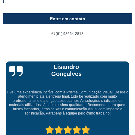
Entre em contato
(61) 98664-2818
Bruna Eduarda
de o
s
Empresa maravilhosa, entregue antes do prazo e a instalação da 
uem
ficou perfeita, indico de olhos fechados
e