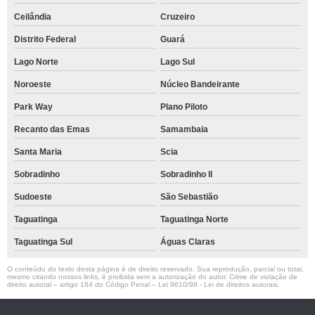
Ceilândia
Cruzeiro
Distrito Federal
Guará
Lago Norte
Lago Sul
Noroeste
Núcleo Bandeirante
Park Way
Plano Piloto
Recanto das Emas
Samambaia
Santa Maria
Scia
Sobradinho
Sobradinho ll
Sudoeste
São Sebastião
Taguatinga
Taguatinga Norte
Taguatinga Sul
Águas Claras
O conteúdo do texto desta página é de direito reservado. Sua reprodução, parcial ou total,
mesmo citando nossos links, é proibida sem a autorização do autor. Crime de violação de
direito autoral – artigo 184 do Código Penal –
Lei 9610/98 - Lei de direitos autorais
.