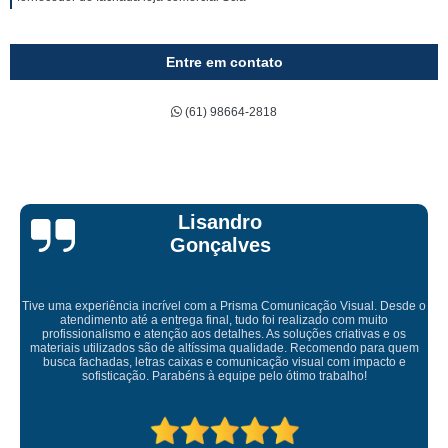
Entre em contato
(61) 98664-2818
Bruna Eduarda
ação Visual. Desde o
izado com muito
ões criativas e os
Empresa maravilhosa, entregue antes do prazo e 
Recomendo para quem
ficou perfeita, indico de olhos fe
ual com impacto e
 trabalho!