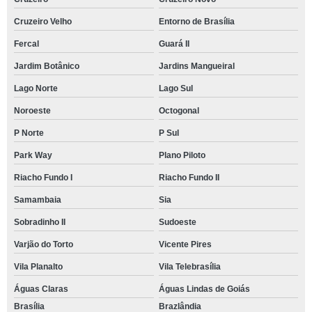
Cruzeiro Velho
Entorno de Brasília
Fercal
Guará II
Jardim Botânico
Jardins Mangueiral
Lago Norte
Lago Sul
Noroeste
Octogonal
P Norte
P Sul
Park Way
Plano Piloto
Riacho Fundo I
Riacho Fundo II
Samambaia
Sia
Sobradinho II
Sudoeste
Varjão do Torto
Vicente Pires
Vila Planalto
Vila Telebrasília
Águas Claras
Águas Lindas de Goiás
Brasília
Brazlândia