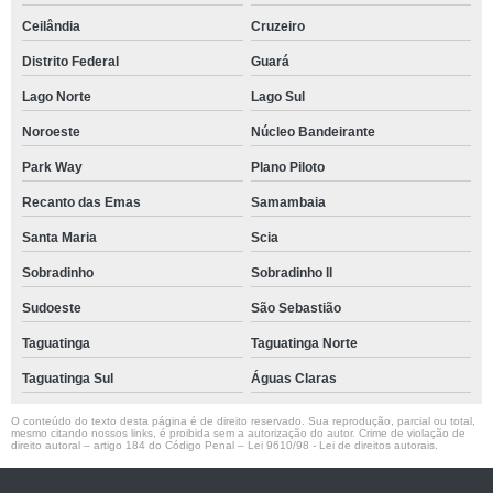
Ceilândia
Cruzeiro
Distrito Federal
Guará
Lago Norte
Lago Sul
Noroeste
Núcleo Bandeirante
Park Way
Plano Piloto
Recanto das Emas
Samambaia
Santa Maria
Scia
Sobradinho
Sobradinho ll
Sudoeste
São Sebastião
Taguatinga
Taguatinga Norte
Taguatinga Sul
Águas Claras
O conteúdo do texto desta página é de direito reservado. Sua reprodução, parcial ou total,
mesmo citando nossos links, é proibida sem a autorização do autor. Crime de violação de
direito autoral – artigo 184 do Código Penal –
Lei 9610/98 - Lei de direitos autorais
.