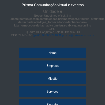
Prisma Comunicação visual e eventos
Unidade
Notice
: Undefined offset: 3 in
/home/comunica/web/comunicacao.prismacv.com.br/public_html/forne
de-fachadas-de-lojas_fornecedor-de-fachada-para-
loja_fornecedor-de-fachada-com-letra-caixa-guara
on line
1567
- Quadra 01 Conjunto e Lote 06 Brasília - DF
CEP: 72145-105
(61) 98664-2818
prisma@prismacv.com.br
Home
Empresa
Missão
Serviços
Contato