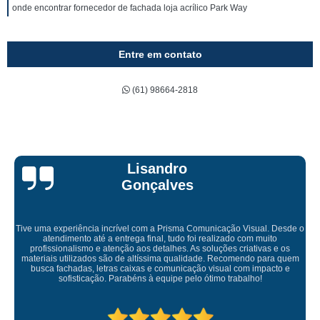
onde encontrar fornecedor de fachada loja acrílico Park Way
Entre em contato
(61) 98664-2818
Bruna Eduarda
 Desde o
to
 e os
Empresa maravilhosa, entregue antes do prazo e a instalação
ra quem
ficou perfeita, indico de olhos fechados
cto e