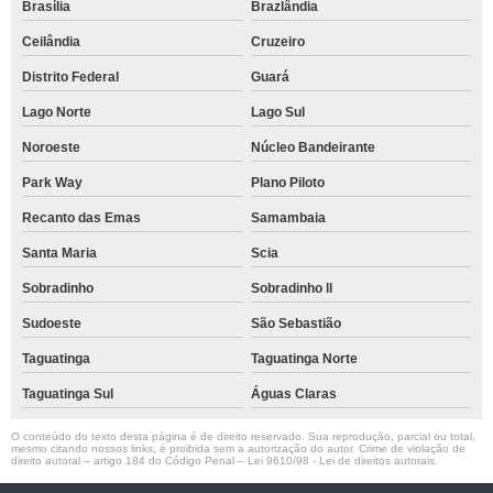
Brasília
Brazlândia
Ceilândia
Cruzeiro
Distrito Federal
Guará
Lago Norte
Lago Sul
Noroeste
Núcleo Bandeirante
Park Way
Plano Piloto
Recanto das Emas
Samambaia
Santa Maria
Scia
Sobradinho
Sobradinho ll
Sudoeste
São Sebastião
Taguatinga
Taguatinga Norte
Taguatinga Sul
Águas Claras
O conteúdo do texto desta página é de direito reservado. Sua reprodução, parcial ou total,
mesmo citando nossos links, é proibida sem a autorização do autor. Crime de violação de
direito autoral – artigo 184 do Código Penal –
Lei 9610/98 - Lei de direitos autorais
.