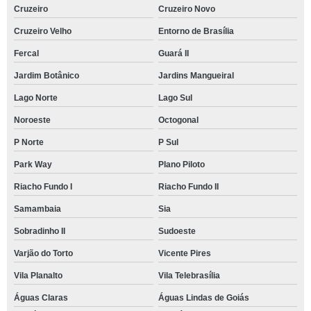
Cruzeiro
Cruzeiro Novo
Cruzeiro Velho
Entorno de Brasília
Fercal
Guará II
Jardim Botânico
Jardins Mangueiral
Lago Norte
Lago Sul
Noroeste
Octogonal
P Norte
P Sul
Park Way
Plano Piloto
Riacho Fundo I
Riacho Fundo II
Samambaia
Sia
Sobradinho II
Sudoeste
Varjão do Torto
Vicente Pires
Vila Planalto
Vila Telebrasília
Águas Claras
Águas Lindas de Goiás