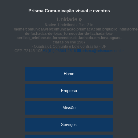
Prisma Comunicação visual e eventos
Unidade
Notice
: Undefined offset: 3 in
/home/comunica/web/comunicacao.prismacv.com.br/public_html/forne
de-fachadas-de-lojas_fornecedor-de-fachada-loja-
acrilico_telefone-de-fornecedor-de-fachada-em-lona-aguas-
claras
on line
1567
- Quadra 01 Conjunto e Lote 06 Brasília - DF
CEP: 72145-105
(61) 98664-2818
prisma@prismacv.com.br
Home
Empresa
Missão
Serviços