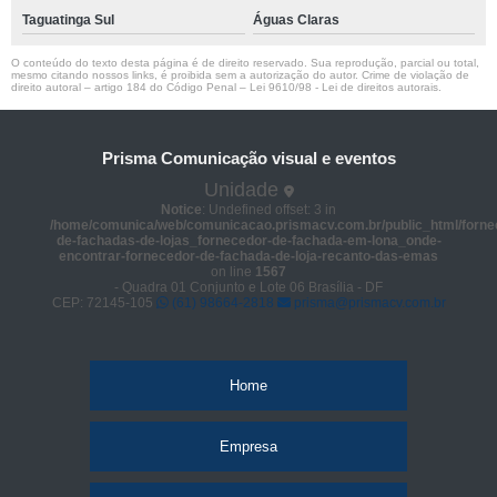
Taguatinga Sul
Águas Claras
O conteúdo do texto desta página é de direito reservado. Sua reprodução, parcial ou total,
mesmo citando nossos links, é proibida sem a autorização do autor. Crime de violação de
direito autoral – artigo 184 do Código Penal –
Lei 9610/98 - Lei de direitos autorais
.
Prisma Comunicação visual e eventos
Unidade
Notice
: Undefined offset: 3 in
/home/comunica/web/comunicacao.prismacv.com.br/public_html/forne
de-fachadas-de-lojas_fornecedor-de-fachada-em-lona_onde-
encontrar-fornecedor-de-fachada-de-loja-recanto-das-emas
on line
1567
- Quadra 01 Conjunto e Lote 06 Brasília - DF
CEP: 72145-105
(61) 98664-2818
prisma@prismacv.com.br
Home
Empresa