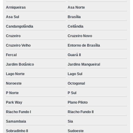
Arniqueiras
Asa Norte
Asa Sul
Brasília
Candangolândia
Ceilândia
Cruzeiro
Cruzeiro Novo
Cruzeiro Velho
Entorno de Brasília
Fercal
Guará II
Jardim Botânico
Jardins Mangueiral
Lago Norte
Lago Sul
Noroeste
Octogonal
P Norte
P Sul
Park Way
Plano Piloto
Riacho Fundo I
Riacho Fundo II
Samambaia
Sia
Sobradinho II
Sudoeste