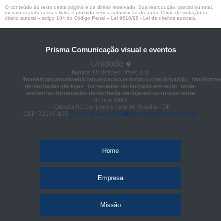
O conteúdo do texto desta página é de direito reservado. Sua reprodução, parcial ou total,
mesmo citando nossos links, é proibida sem a autorização do autor. Crime de violação de
direito autoral – artigo 184 do Código Penal –
Lei 9610/98 - Lei de direitos autorais
.
Prisma Comunicação visual e eventos
Unidade
Notice
: Undefined offset: 3 in
/home/comunica/web/comunicacao.prismacv.com.br/public_html/forne
de-fachadas-de-lojas_fornecedor-de-fachada-em-acm_onde-
encontrar-fornecedor-de-fachada-de-loja-em-acm-asa-norte
on line
1567
- Quadra 01 Conjunto e Lote 06 Brasília - DF
CEP: 72145-105
(61) 98664-2818
prisma@prismacv.com.br
Home
Empresa
Missão