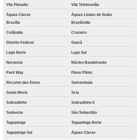
Vila Planalto
Vila Telebrasília
Águas Claras
Águas Lindas de Goiás
Brasília
Brazlândia
Ceilândia
Cruzeiro
Distrito Federal
Guará
Lago Norte
Lago Sul
Noroeste
Núcleo Bandeirante
Park Way
Plano Piloto
Recanto das Emas
Samambaia
Santa Maria
Scia
Sobradinho
Sobradinho ll
Sudoeste
São Sebastião
Taguatinga
Taguatinga Norte
Taguatinga Sul
Águas Claras