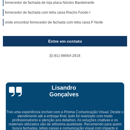
fornecedor de fachada de loja placa Núcleo Bandeirante
fornecedor de fachada com letra caixa Riacho Fundo I
onde encontrar fornecedor de fachada com letra caixa P Norte
Entre em contato
(61) 98664-2818
Bruna Eduarda
ação Visual. Desde o
izado com muito
ões criativas e os
Empresa maravilhosa, entregue antes do prazo e 
Recomendo para quem
ficou perfeita, indico de olhos fe
ual com impacto e