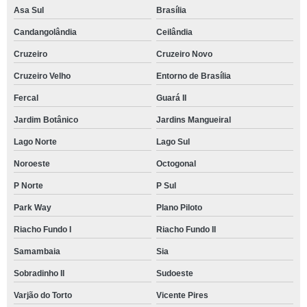
Asa Sul
Brasília
Candangolândia
Ceilândia
Cruzeiro
Cruzeiro Novo
Cruzeiro Velho
Entorno de Brasília
Fercal
Guará II
Jardim Botânico
Jardins Mangueiral
Lago Norte
Lago Sul
Noroeste
Octogonal
P Norte
P Sul
Park Way
Plano Piloto
Riacho Fundo I
Riacho Fundo II
Samambaia
Sia
Sobradinho II
Sudoeste
Varjão do Torto
Vicente Pires