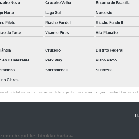
uzeiro Novo
Cruzeiro Velho
Entorno de Brasília
go Norte
Lago Sul
Noroeste
no Piloto
Riacho Fundo I
Riacho Fundo II
jão do Torto
Vicente Pires
Vila Planalto
lândia
Cruzeiro
Distrito Federal
cleo Bandeirante
Park Way
Plano Piloto
bradinho
Sobradinho ll
Sudoeste
uas Claras
rcial ou total, mesmo citando nossos links, é proibida sem a autorização do autor. Crime de viol
H
com.br/public_html/fachadas-