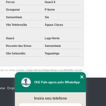
Fercal
Guará II
Octogonal
P Norte
Samambaia
Sia
Vila Telebrasília
Águas Claras
Guará
Lago Norte
Recanto das Emas
Samambaia
São Sebastião
Taguatinga
ação de direito autoral – artigo 184 do Código Penal –
Lei 9610/98 - Lei de
Olá! Fale agora pelo WhatsApp
ome
Empresa
Missão
Serviços
Contato
Mapa do site
Insira seu telefone