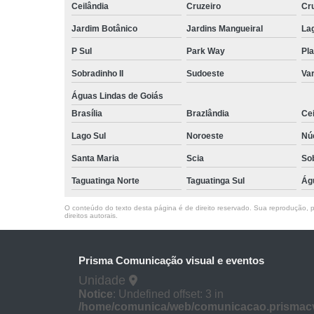
Ceilândia
Cruzeiro
Cr
Jardim Botânico
Jardins Mangueiral
La
P Sul
Park Way
Pla
Sobradinho II
Sudoeste
Var
Águas Lindas de Goiás
Brasília
Brazlândia
Cei
Lago Sul
Noroeste
Nú
Santa Maria
Scia
So
Taguatinga Norte
Taguatinga Sul
Ág
O conteúdo do texto desta página é de direito reservado. Sua reprodução, pa
direitos autorais
.
Prisma Comunicação visual e eventos
Unidade
Notice
: Undefined offset: 3 in
/home/comunica/web/comunicacao.prismacv.