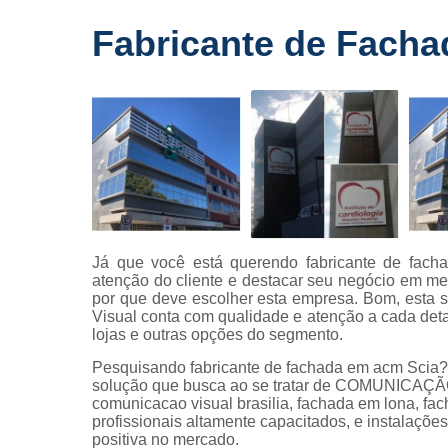
Fornecedo
Fabricante de Fach
de letreiros
para
fachadas
Impressõe
digitais
Letras caix
Letreiros d
acrílico
Letreiros pa
Já que você está querendo fabricante de fach
fachadas
atenção do cliente e destacar seu negócio em me
por que deve escolher esta empresa. Bom, esta
Visual conta com qualidade e atenção a cada deta
lojas e outras opções do segmento.
Pesquisando fabricante de fachada em acm Scia?
solução que busca ao se tratar de COMUNICAÇÃ
comunicacao visual brasilia, fachada em lona, fach
profissionais altamente capacitados, e instalaçõ
positiva no mercado.