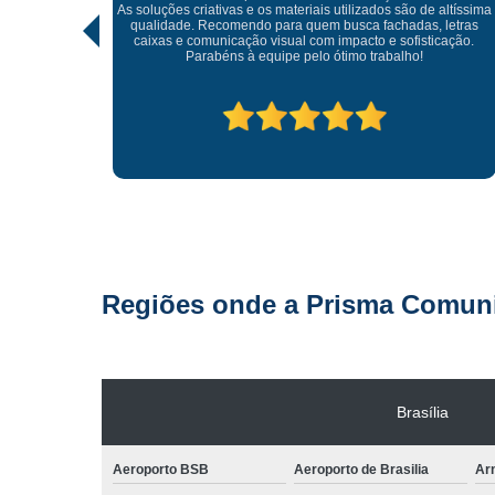
Tivemos
As soluções criativas e os materiais utilizados são de altíssima
hor forma,
qualidade. Recomendo para quem busca fachadas, letras
caixas e comunicação visual com impacto e sofisticação.
Parabéns à equipe pelo ótimo trabalho!
Regiões onde a Prisma Comunic
Brasília
Aeroporto BSB
Aeroporto de Brasilia
Arn