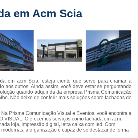
Fabricante de Letreiro de Led Fachada
r
ada em Acm Scia
Fabricante de Letre
Fabricante de Letreiro 
s
Fabricante de Letreiro Iluminado Fachad
Fabricante de Letreiro Led Loja Fachada
a
Fabricante de Letreiro Luminoso Fachada
e
Fabricante de Letreiro L
ra
Fabricante de Letreiro para Fachada de S
ada em acm Scia, esteja ciente que serve para chamar a
io aos outros. Ainda assim, você deve estar se perguntando
Fachada de Loja
Fachada de L
 solução quando adquirida da empresa Prisma Comunicação
lhe. Não deixe de conferir mais soluções sobre fachadas de
Fachada em Acm
Fachada em
Fachada Letra Caixa Iluminada
 Na Prisma Comunicação Visual e Eventos, você encontra a
O VISUAL. Oferecemos serviços como fachada em acm,
Fachada Loja Comercial
Fachada para L
ada loja, impressão digital, letra caixa com led. Com
es modernas, a organização é capaz de se destacar de forma
Fornecedor de Fachada de Loja
F