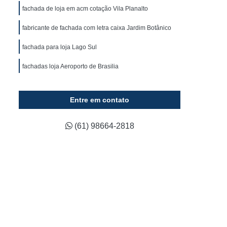
ca
Fornecedor de Fachada em Acm
fachada de loja em acm cotação Vila Planalto
ixa
Fornecedor de Fachada em Lona
fabricante de fachada com letra caixa Jardim Botânico
luminada
Fornecedor de Fachada Loja
fachada para loja Lago Sul
Fornecedor de Fachada Loja Comercial
fachadas loja Aeroporto de Brasilia
Fornecedor de Letreiro 3d Acrílico
Fornecedor de Letreiro Acrílico Caixa
Entre em contato
ado
Fornecedor de Letreiro de Acrílico
Fornecedor de Letreiro de Logo em Acrílico
(61) 98664-2818
lico
Fornecedor de Letreiro em Acrílico
d
Fornecedor de Letreiro Letra em Acrílico
co
Fornecedor de Letreiro de Fachada
Fornecedor de Letreiro de Led para Fachada
Fornecedor de Letreiro Fachada Loja