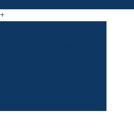
(61) 98664-2818
ão Visual de Loja
Comunicação Visual Df
a
Comunicação Visual Fachada
Empresa de Comunicação Visual
rasilia
Grafica Comunicação Visual
 Comunicação Visual
Visual Comunicação
aixa
Empresa de Fachada de Loja
m
Empresa de Fachada de Loja Placa
Empresa de Fachada em Letra Caixa
resa de Fachada Letra Caixa Iluminada
Empresa de Fachada Loja Acrílico
al
Empresa de Fachada para Loja