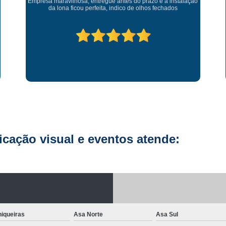
Empresa maravilhosa, entregue antes do prazo e a instalação
da lona ficou perfeita, indico de olhos fechados
Letreiro de Acrílico com Led
Letreiro de 
Letreiro em Acrílico
Letreiro em Acr
Letreiro Luminoso Acrílico
Letreiro 
Letreiro de Led para Fachada
Let
Letreiro Iluminado Fachada
Letreiro 
Letreiro Luminoso para Fachada
Letreiro para Fachada
ação visual e eventos atende:
iqueiras
Asa Norte
Asa Sul