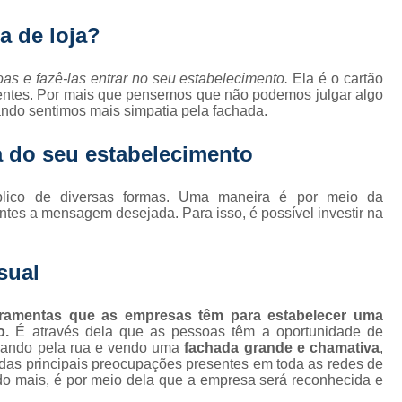
Fornecedor de Fachada de Loja Pla
a de loja?
Fornecedor de Fachada em Letra Ca
Fornecedor de Fachada Letra Caixa I
oas e fazê-las entrar no seu estabelecimento.
Ela é o cartão
 clientes. Por mais que pensemos que não podemos julgar algo
Fornecedor de Fachada Loja Acrílico
ndo sentimos mais simpatia pela fachada.
Fornecedor de Fachada para Loja
a do seu estabelecimento
Fornecedor de Letreiro Acrílico
Fornecedor de Letreiro Acrílico Ilumin
ico de diversas formas. Uma maneira é por meio da
ientes a mensagem desejada. Para isso, é possível investir na
Fornecedor de Letreiro de Acrílico com Led
Fornecedor de Letreiro de Loja em Acrí
sual
Fornecedor de Letreiro em Acrílico com Le
Fornecedor de Letreiro Luminoso Acríli
erramentas que as empresas têm para estabelecer uma
o.
É através dela que as pessoas têm a oportunidade de
Fornecedor de Letreiro de Fachada de Loja
ssando pela rua e vendo uma
fachada grande e chamativa
,
 das principais preocupações presentes em toda as redes de
Fornecedor de Letreiro Fachada
do mais, é por meio dela que a empresa será reconhecida e