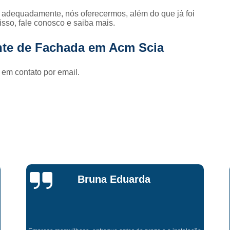
Fornecedor de Letreiro Iluminado Facha
o adequadamente, nós oferecermos, além do que já foi
Fornecedor de Letreiro Luminoso Fachada
 isso, fale conosco e saiba mais.
Fornecedor de Letreiro L
nte de Fachada em Acm Scia
Fornecedor de Letreiro para Fachada
Adesivo Impressão Digital
Impressão
 em contato por email.
Impressão Digital Adesivo
Im
Impressão Digital Adesivo de Parede Infan
Impressão Digital Banner
Impressão Digital em Lona com Ilhós
Impressão Digital Placas
Letra Caixa
L
Letra Caixa com Iluminação Interna
L
Bruna Eduarda
Letra Caixa em Inox
Letra Caixa em Pvc
Letra de Caixa
Letra Tipo Caixa
Letreiro Acrílico Caixa
Letreiro A