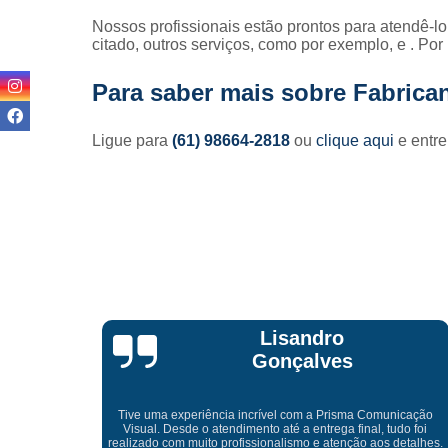
Nossos profissionais estão prontos para atendê-l
citado, outros serviços, como por exemplo, e . Por
Para saber mais sobre Fabrica
Ligue para
(61) 98664-2818
ou
clique aqui
e entre
Lisandro
Gonçalves
Tive uma experiência incrível com a Prisma Comunicação
Visual. Desde o atendimento até a entrega final, tudo foi
ida pelo
realizado com muito profissionalismo e atenção aos detalhes.