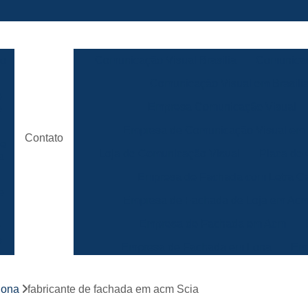
ão
Comunicação Visual Brasilia
Comunicaç
Comunicação Visual em Brasili
e
Empresa Comunicação Visual
e
Empresa de Comunicação Visual em B
Contato
de
Loja de Comunicação Visual
Placa de
a
Empresa de Fachada com Letra C
e
Empresa de Fachada de Loja em Ac
Empresa de Fachada em Acm
r
s
Empresa de Fachada em Lona
Emp
Empresa de Fachada Loja
r
lona
fabricante de fachada em acm Scia
Empresa de Fachada Loja Comerci