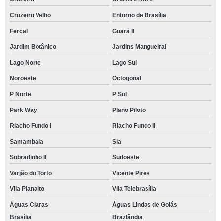
Cruzeiro Velho
Entorno de Brasília
Fercal
Guará II
Jardim Botânico
Jardins Mangueiral
Lago Norte
Lago Sul
Noroeste
Octogonal
P Norte
P Sul
Park Way
Plano Piloto
Riacho Fundo I
Riacho Fundo II
Samambaia
Sia
Sobradinho II
Sudoeste
Varjão do Torto
Vicente Pires
Vila Planalto
Vila Telebrasília
Águas Claras
Águas Lindas de Goiás
Brasília
Brazlândia