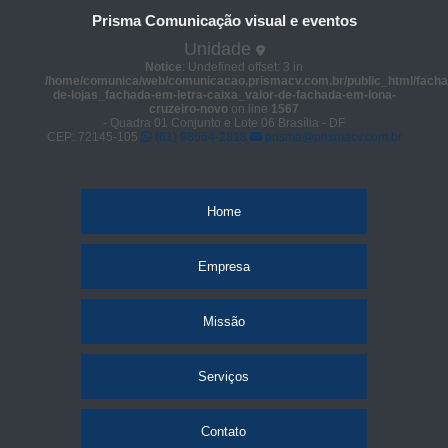
Prisma Comunicação visual e eventos
Unidade
Notice
: Undefined offset: 3 in
/home/comunica/web/comunicacao.prismacv.com.br/public_html/facha
de-lojas_fachada-em-letra-caixa_valor-de-fachada-em-lona-
cruzeiro-novo
on line
1567
- Quadra 01 Conjunto e Lote 06 Brasília - DF
CEP: 72145-105
(61) 98664-2818
prisma@prismacv.com.br
Home
Empresa
Missão
Serviços
Contato