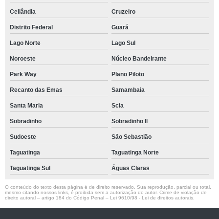
Ceilândia
Cruzeiro
Distrito Federal
Guará
Lago Norte
Lago Sul
Noroeste
Núcleo Bandeirante
Park Way
Plano Piloto
Recanto das Emas
Samambaia
Santa Maria
Scia
Sobradinho
Sobradinho ll
Sudoeste
São Sebastião
Taguatinga
Taguatinga Norte
Taguatinga Sul
Águas Claras
O conteúdo do texto desta página é de direito reservado. Sua reprodução, parcial ou total,
mesmo citando nossos links, é proibida sem a autorização do autor. Crime de violação de
direito autoral – artigo 184 do Código Penal –
Lei 9610/98 - Lei de direitos autorais
.