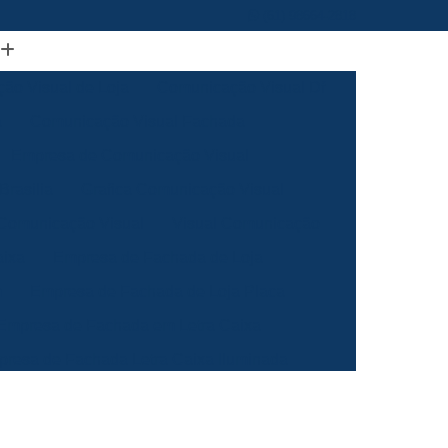
(61) 98664-2818
ão Visual de Loja
Comunicação Visual Df
a
Comunicação Visual Fachada
Empresa de Comunicação Visual
rasilia
Grafica Comunicação Visual
 Comunicação Visual
Visual Comunicação
aixa
Empresa de Fachada de Loja
m
Empresa de Fachada de Loja Placa
Empresa de Fachada em Letra Caixa
resa de Fachada Letra Caixa Iluminada
Empresa de Fachada Loja Acrílico
al
Empresa de Fachada para Loja