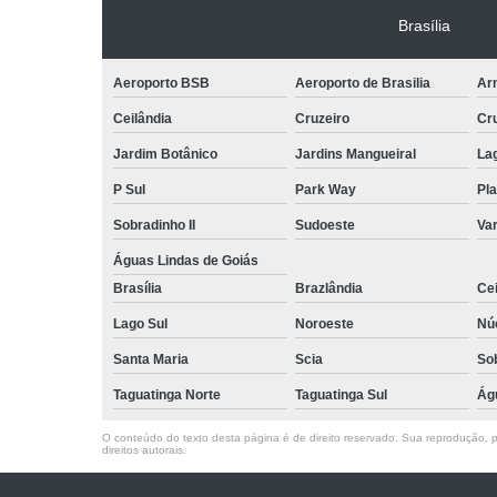
Brasília
Aeroporto BSB
Aeroporto de Brasilia
Arn
Ceilândia
Cruzeiro
Cr
Jardim Botânico
Jardins Mangueiral
La
P Sul
Park Way
Pla
Sobradinho II
Sudoeste
Var
Águas Lindas de Goiás
Brasília
Brazlândia
Cei
Lago Sul
Noroeste
Nú
Santa Maria
Scia
So
Taguatinga Norte
Taguatinga Sul
Ág
O conteúdo do texto desta página é de direito reservado. Sua reprodução, pa
direitos autorais
.