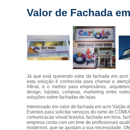
Fornecedo
Valor de Fachada em
de letreiros
para
fachadas
Impressõe
digitais
Letras caix
Letreiros d
acrílico
Letreiros pa
Já que está querendo valor de fachada em acm V
fachadas
esta solução é conhecida para chamar a atençã
Afinal, é o melhor para empresários, arquiteto
design, lojistas, compras, marketing entre out
soluções sobre fachadas de lojas.
Interessado em valor de fachada em acm Varjão 
Eventos para solicitar serviços do ramo de CO
comunicacao visual brasilia, fachada em lona, fach
empresa conta com um time de profissionais quali
modernos, que se ajustam a sua necessidade. Of