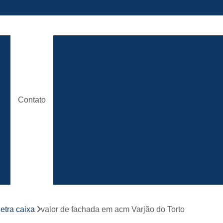
ão
Comunicação Visual Brasilia
Comunicaç
Comunicação Visual em Brasili
e
Empresa Comunicação Visual
e
Empresa de Comunicação Visual em B
Contato
de
Loja de Comunicação Visual
Placa de
a
Empresa de Fachada com Letra C
e
Empresa de Fachada de Loja em Ac
Empresa de Fachada em Acm
r
s
Empresa de Fachada em Lona
Emp
Empresa de Fachada Loja
r
etra caixa
valor de fachada em acm Varjão do Torto
Empresa de Fachada Loja Comerci