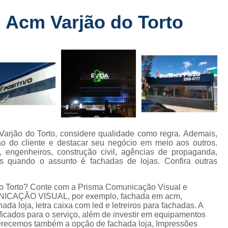
Fabricante de Letreiro de Led Fachada
r
 Acm Varjão do Torto
Fabricante de Letre
Fabricante de Letreiro 
s
Fabricante de Letreiro Iluminado Fachad
Fabricante de Letreiro Led Loja Fachada
a
Fabricante de Letreiro Luminoso Fachada
e
Fabricante de Letreiro L
ra
Fabricante de Letreiro para Fachada de S
arjão do Torto, considere qualidade como regra. Ademais,
o do cliente e destacar seu negócio em meio aos outros.
Fachada de Loja
Fachada de L
s, engenheiros, construção civil, agências de propaganda,
ros quando o assunto é fachadas de lojas. Confira outras
Fachada em Acm
Fachada em
Fachada Letra Caixa Iluminada
do Torto? Conte com a Prisma Comunicação Visual e
MUNICAÇÃO VISUAL, por exemplo, fachada em acm,
Fachada Loja Comercial
Fachada para L
ada loja, letra caixa com led e letreiros para fachadas. A
ficados para o serviço, além de investir em equipamentos
Fornecedor de Fachada de Loja
F
erecemos também a opção de fachada loja, Impressões