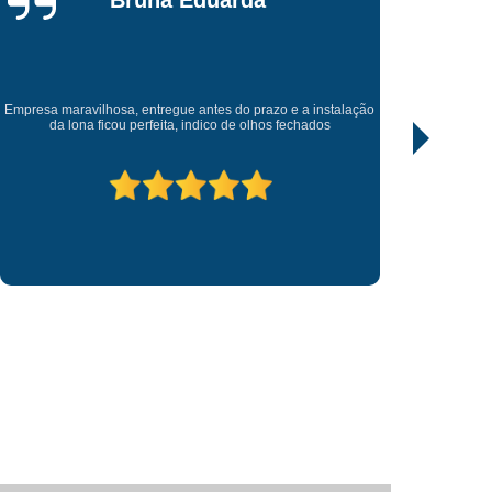
da
Fornecedor de Letreiro Loja Fachada
Fornecedor de Letreiro Luminoso para Fachada
uminoso para Fachada de Loja
talação
Excelente trabalho, todos empenhado. Recomendo , entrega
Fornecedor de Letreiro para Fachada de Loja
antes do prazo que foi pedido.
 Digital
Impressão Digital Adesivação
pressão Digital Adesivo de Parede
til
Impressão Digital Adesivo para Carro
Impressão Digital em Lona
Impressão Digital Placa de Sinalização
etra Caixa Aço Escovado
Letra Caixa Acrílico
etra Caixa com Led
Letra Caixa em Aço
Letra Caixa Fachada
Letra Caixa Iluminada
Letreiro 3d Acrílico
Letreiro Acrílico
crílico Iluminado
Letreiro de Acrílico