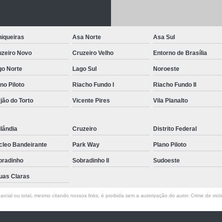
Letreiro de Acrílico com Led
Letreiro de 
Letreiro em Acrílico
Letreiro em Acr
iqueiras
Asa Norte
Asa Sul
Letreiro Luminoso Acrílico
Letreiro 
uzeiro Novo
Cruzeiro Velho
Entorno de Brasília
Letreiro de Led para Fachada
Let
go Norte
Lago Sul
Noroeste
Letreiro Iluminado Fachada
Letreiro 
no Piloto
Riacho Fundo I
Riacho Fundo II
Letreiro Luminoso para Fachada
jão do Torto
Vicente Pires
Vila Planalto
Letreiro para Fachada
lândia
Cruzeiro
Distrito Federal
cleo Bandeirante
Park Way
Plano Piloto
bradinho
Sobradinho ll
Sudoeste
uas Claras
rcial ou total, mesmo citando nossos links, é proibida sem a autorização do autor. Crime de viol