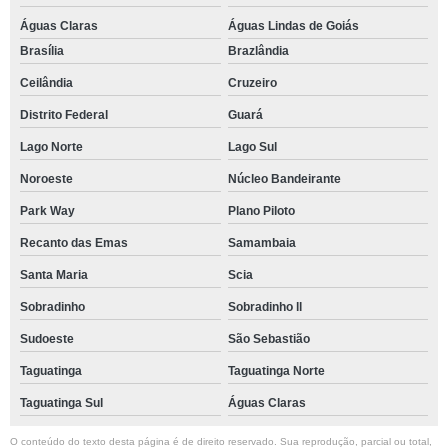
Águas Claras
Águas Lindas de Goiás
Brasília
Brazlândia
Ceilândia
Cruzeiro
Distrito Federal
Guará
Lago Norte
Lago Sul
Noroeste
Núcleo Bandeirante
Park Way
Plano Piloto
Recanto das Emas
Samambaia
Santa Maria
Scia
Sobradinho
Sobradinho ll
Sudoeste
São Sebastião
Taguatinga
Taguatinga Norte
Taguatinga Sul
Águas Claras
O conteúdo do texto desta página é de direito reservado. Sua reprodução, parcial ou total,