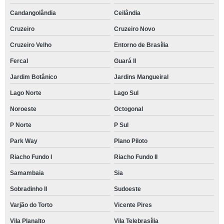
Candangolândia
Ceilândia
Cruzeiro
Cruzeiro Novo
Cruzeiro Velho
Entorno de Brasília
Fercal
Guará II
Jardim Botânico
Jardins Mangueiral
Lago Norte
Lago Sul
Noroeste
Octogonal
P Norte
P Sul
Park Way
Plano Piloto
Riacho Fundo I
Riacho Fundo II
Samambaia
Sia
Sobradinho II
Sudoeste
Varjão do Torto
Vicente Pires
Vila Planalto
Vila Telebrasília