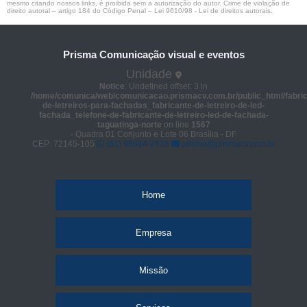
mesmo citando nossos links, é proibida sem a autorização do autor. Crime de violação de
direito autoral – artigo 184 do Código Penal –
Lei 9610/98 - Lei de direitos autorais
.
Prisma Comunicação visual e eventos
Unidade
Notice
: Undefined offset: 3 in
/home/comunica/web/comunicacao.prismacv.com.br/public_html/fabric
de-letreiros-para-fachadas_fabricante-de-letreiro-de-led-
fachada_telefone-de-fabricante-de-letreiro-led-de-fachada-
taguatinga-norte
on line
1567
- Quadra 01 Conjunto e Lote 06 Brasília - DF
CEP: 72145-105
(61) 98664-2818
prisma@prismacv.com.br
Home
Empresa
Missão