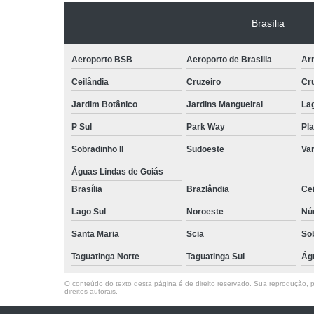
Brasília
Aeroporto BSB
Aeroporto de Brasilia
Arn
Ceilândia
Cruzeiro
Cr
Jardim Botânico
Jardins Mangueiral
La
P Sul
Park Way
Pla
Sobradinho II
Sudoeste
Var
Águas Lindas de Goiás
Brasília
Brazlândia
Cei
Lago Sul
Noroeste
Nú
Santa Maria
Scia
So
Taguatinga Norte
Taguatinga Sul
Ág
O conteúdo do texto desta página é de direito reservado. Sua reprodução, pa
direitos autorais
.