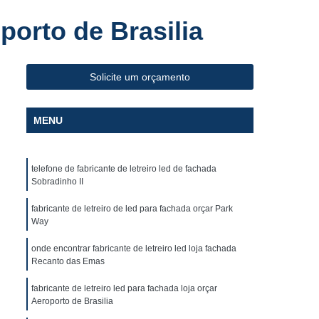
Fabricante de Letreiro de Led Fachada de Loja
porto de Brasilia
iro de Led para Fachada
de Led para Fachada de Loja
Solicite um orçamento
a
Fabricante de Letreiro Led de Fachada
Fabricante de Letreiro Led para Fachada Loja
MENU
Fabricante de Letreiro Luminoso para Fachada
uminoso para Fachada de Loja
telefone de fabricante de letreiro led de fachada
alão de Beleza
Fachada com Letra Caixa
Sobradinho II
oja em Acm
Fachada de Loja Placa
fabricante de letreiro de led para fachada orçar Park
Way
 Letra Caixa
Fachada em Lona
onde encontrar fabricante de letreiro led loja fachada
Fachada Loja
Fachada Loja Acrílico
Recanto das Emas
oja
Fornecedor de Fachada com Letra Caixa
fabricante de letreiro led para fachada loja orçar
ornecedor de Fachada de Loja em Acm
Aeroporto de Brasilia