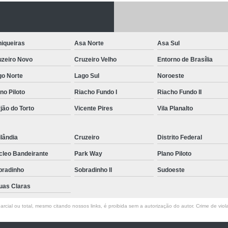
Letreiro de Acrílico com Led
Letreiro de 
Letreiro em Acrílico
Letreiro em Acr
iqueiras
Asa Norte
Asa Sul
Letreiro Luminoso Acrílico
Letreiro 
uzeiro Novo
Cruzeiro Velho
Entorno de Brasília
Letreiro de Led para Fachada
Let
go Norte
Lago Sul
Noroeste
Letreiro Iluminado Fachada
Letreiro 
no Piloto
Riacho Fundo I
Riacho Fundo II
Letreiro Luminoso para Fachada
jão do Torto
Vicente Pires
Vila Planalto
Letreiro para Fachada
lândia
Cruzeiro
Distrito Federal
cleo Bandeirante
Park Way
Plano Piloto
bradinho
Sobradinho ll
Sudoeste
uas Claras
rcial ou total, mesmo citando nossos links, é proibida sem a autorização do autor. Crime de viol