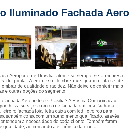
Fabricante de Letreiro de Led Fachada
r
ro Iluminado Fachada Aero
Fabricante de Letre
Fabricante de Letreiro 
s
Fabricante de Letreiro Iluminado Fachad
Fabricante de Letreiro Led Loja Fachada
a
Fabricante de Letreiro Luminoso Fachada
e
Fabricante de Letreiro L
ra
Fabricante de Letreiro para Fachada de S
chada Aeroporto de Brasilia, atente-se sempre se a empresa
s de ponta. Além disso, lembre que quando fala-se de
Fachada de Loja
Fachada de L
e lembrar de qualidade e rapidez. Não deixe de conferir mais
das e outras opções do segmento.
Fachada em Acm
Fachada em
nado fachada Aeroporto de Brasilia? A Prisma Comunicação
Fachada Letra Caixa Iluminada
sponibiliza serviços como o de fachada em lona, fachada
etreiro fachada loja, letra caixa com led, letreiros para
Fachada Loja Comercial
Fachada para L
esa também conta com um atendimento qualificado, através
e entendem a necessidade de cada cliente. Também foram
Fornecedor de Fachada de Loja
F
de qualidade, aumentando a eficiência da marca.