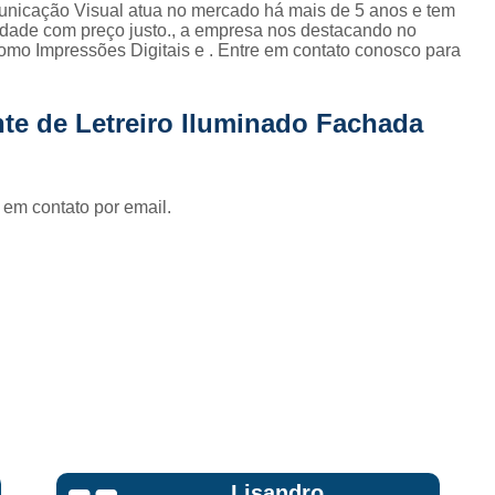
Fornecedor de Fachada de Loja Pla
nicação Visual atua no mercado há mais de 5 anos e tem
lidade com preço justo., a empresa nos destacando no
Fornecedor de Fachada em Letra Ca
mo Impressões Digitais e . Entre em contato conosco para
Fornecedor de Fachada Letra Caixa I
nte de Letreiro Iluminado Fachada
Fornecedor de Fachada Loja Acrílico
Fornecedor de Fachada para Loja
Fornecedor de Letreiro Acrílico
 em contato por email.
Fornecedor de Letreiro Acrílico Ilumin
Fornecedor de Letreiro de Acrílico com Led
Fornecedor de Letreiro de Loja em Acrí
Fornecedor de Letreiro em Acrílico com Le
Fornecedor de Letreiro Luminoso Acríli
Fornecedor de Letreiro de Fachada de Loja
Fornecedor de Letreiro Fachada