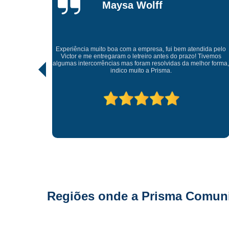
Gonçalves
Tive uma experiência incrível com a Prisma Comunicação
Visual. Desde o atendimento até a entrega final, tudo foi
ndida pelo
realizado com muito profissionalismo e atenção aos detalhes
! Tivemos
As soluções criativas e os materiais utilizados são de altíssi
lhor forma,
qualidade. Recomendo para quem busca fachadas, letras
caixas e comunicação visual com impacto e sofisticação.
Parabéns à equipe pelo ótimo trabalho!
Regiões onde a Prisma Comunic