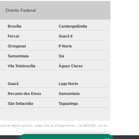
Logo em Acrílico
Letreiro de Loja em Acrílico
Distrito Federal
ílico com Led
Letreiro Letra em Acrílico
Brasília
Candangolândia
de Fachada
Letreiro de Fachada de Loja
Fercal
Guará II
reiro Fachada
Letreiro Fachada Loja
Octogonal
P Norte
Loja Fachada
Letreiro Luminoso Fachada
Samambaia
Sia
Letreiro Luminoso para Fachada de Loja
Vila Telebrasília
Águas Claras
Letreiro para Fachada de Loja
Guará
Lago Norte
Recanto das Emas
Samambaia
São Sebastião
Taguatinga
ação de direito autoral – artigo 184 do Código Penal –
Lei 9610/98 - Lei de