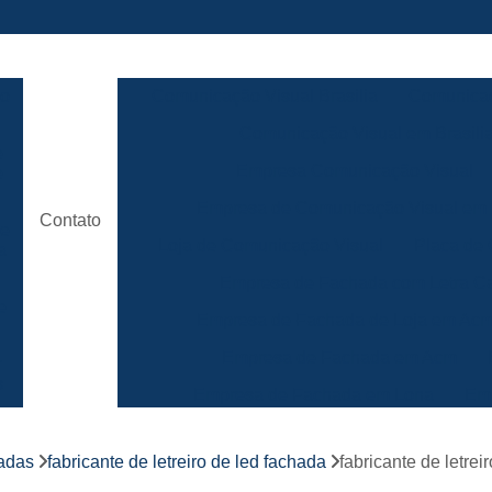
ão
Comunicação Visual Brasilia
Comunicaç
Comunicação Visual em Brasili
e
Empresa Comunicação Visual
e
Empresa de Comunicação Visual em B
Contato
de
Loja de Comunicação Visual
Placa de
a
Empresa de Fachada com Letra C
e
Empresa de Fachada de Loja em Ac
Empresa de Fachada em Acm
r
s
Empresa de Fachada em Lona
Emp
Empresa de Fachada Loja
r
hadas
fabricante de letreiro de led fachada
fabricante de letre
Empresa de Fachada Loja Comerci