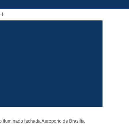
(61) 98664-2818
ão Visual de Loja
Comunicação Visual Df
a
Comunicação Visual Fachada
Empresa de Comunicação Visual
rasilia
Grafica Comunicação Visual
 Comunicação Visual
Visual Comunicação
aixa
Empresa de Fachada de Loja
m
Empresa de Fachada de Loja Placa
Empresa de Fachada em Letra Caixa
resa de Fachada Letra Caixa Iluminada
Empresa de Fachada Loja Acrílico
iro iluminado fachada Aeroporto de Brasilia
al
Empresa de Fachada para Loja