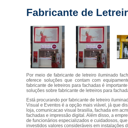
Fornecedo
Fabricante de Letrei
de letreiros
para
fachadas
Impressõe
digitais
Letras caix
Letreiros d
acrílico
Letreiros pa
Por meio de fabricante de letreiro iluminado fa
fachadas
oferece soluções que contam com equipamento
fabricante de letreiros para fachadas é important
soluções sobre fabricante de letreiros para facha
Está procurando por fabricante de letreiro ilumi
Visual e Eventos é a opção mais viável, já que di
loja, comunicacao visual brasilia, fachada em acm, l
fachadas e impressão digital. Além disso, a empr
de funcionários especializados e cuidadosos, qu
investidos valores consideráveis em instalações 