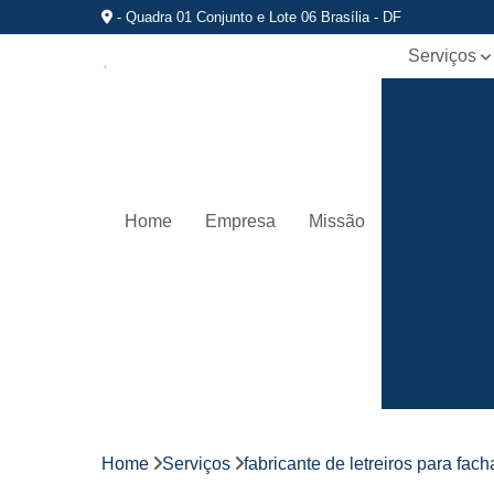
- Quadra 01 Conjunto e Lote 06 Brasília - DF
Serviços
Comunicaç
visual
Empresa d
fachadas d
lojas
Home
Empresa
Missão
Fabricante 
letreiros par
fachadas
Fachadas d
lojas
Fornecedo
de fachada
de lojas
Fornecedo
de letreiros
Home
Serviços
fabricante de letreiros para fac
de acrílico