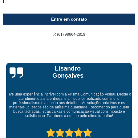
Entre em contato
(61) 98664-2818
Bruna Eduarda
de o
s
Empresa maravilhosa, entregue antes do prazo e a instalação da 
uem
ficou perfeita, indico de olhos fechados
e