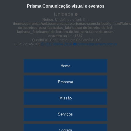
Prisma Comunicação visual e eventos
Unidade
Notice
: Undefined offset: 3 in
/home/comunica/web/comunicacao.prismacv.com.br/public_html/fabric
de-letreiros-para-fachadas_fabricante-de-letreiro-de-led-
fachada_fabricante-de-letreiro-de-led-para-fachada-orcar-
cruzeiro
on line
1567
- Quadra 01 Conjunto e Lote 06 Brasília - DF
CEP: 72145-105
(61) 98664-2818
prisma@prismacv.com.br
Home
Empresa
Missão
Serviços
Contato