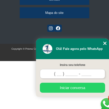
Mapa do site
Olá! Fale agora pelo WhatsApp
Copyright © Prisma Comunicação visual e eventos (Lei 9610 de 19/02/1998)
W3C
Insira seu telefone
Iniciar conversa