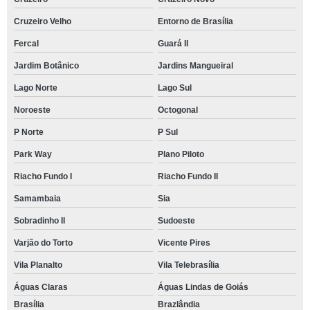
Cruzeiro Velho
Entorno de Brasília
Fercal
Guará II
Jardim Botânico
Jardins Mangueiral
Lago Norte
Lago Sul
Noroeste
Octogonal
P Norte
P Sul
Park Way
Plano Piloto
Riacho Fundo I
Riacho Fundo II
Samambaia
Sia
Sobradinho II
Sudoeste
Varjão do Torto
Vicente Pires
Vila Planalto
Vila Telebrasília
Águas Claras
Águas Lindas de Goiás
Brasília
Brazlândia