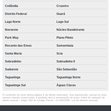
Ceilândia
Cruzeiro
Distrito Federal
Guará
Lago Norte
Lago Sul
Noroeste
Núcleo Bandeirante
Park Way
Plano Piloto
Recanto das Emas
Samambaia
Santa Maria
Scia
Sobradinho
Sobradinho ll
Sudoeste
São Sebastião
Taguatinga
Taguatinga Norte
Taguatinga Sul
Águas Claras
O conteúdo do texto desta página é de direito reservado. Sua reprodução, parcial ou total,
mesmo citando nossos links, é proibida sem a autorização do autor. Crime de violação de
direito autoral – artigo 184 do Código Penal –
Lei 9610/98 - Lei de direitos autorais
.