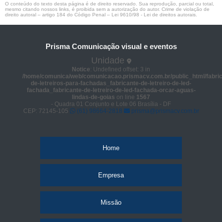
O conteúdo do texto desta página é de direito reservado. Sua reprodução, parcial ou total,
mesmo citando nossos links, é proibida sem a autorização do autor. Crime de violação de
direito autoral – artigo 184 do Código Penal –
Lei 9610/98 - Lei de direitos autorais
.
Prisma Comunicação visual e eventos
Unidade
Notice
: Undefined offset: 3 in
/home/comunica/web/comunicacao.prismacv.com.br/public_html/fabric
de-letreiros-para-fachadas_fabricante-de-letreiro-de-led-
fachada_fabricante-de-letreiro-de-led-fachada-orcar-aguas-
lindas-de-goias
on line
1567
- Quadra 01 Conjunto e Lote 06 Brasília - DF
CEP: 72145-105
(61) 98664-2818
prisma@prismacv.com.br
Home
Empresa
Missão