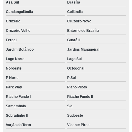
Asa Sul
Brasília
Candangolândia
Ceilândia
Cruzeiro
Cruzeiro Novo
Cruzeiro Velho
Entorno de Brasília
Fercal
Guará II
Jardim Botânico
Jardins Mangueiral
Lago Norte
Lago Sul
Noroeste
Octogonal
P Norte
P Sul
Park Way
Plano Piloto
Riacho Fundo I
Riacho Fundo II
Samambaia
Sia
Sobradinho II
Sudoeste
Varjão do Torto
Vicente Pires