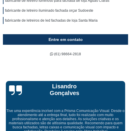
fabricante de letreiro luminoso para fachada de loja Águas Claras
fabricante de letreiro iluminado fachada orçar Sudoeste
fabricante de letreiros de led fachadas de loja Santa Maria
Entre em contato
(61) 98664-2818
Bruna Eduarda
o
Empresa maravilhosa, entregue antes do prazo e a instalação da lon
ficou perfeita, indico de olhos fechados