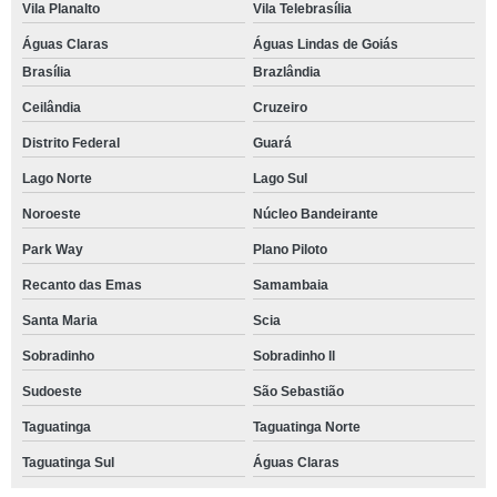
Vila Planalto
Vila Telebrasília
Águas Claras
Águas Lindas de Goiás
Brasília
Brazlândia
Ceilândia
Cruzeiro
Distrito Federal
Guará
Lago Norte
Lago Sul
Noroeste
Núcleo Bandeirante
Park Way
Plano Piloto
Recanto das Emas
Samambaia
Santa Maria
Scia
Sobradinho
Sobradinho ll
Sudoeste
São Sebastião
Taguatinga
Taguatinga Norte
Taguatinga Sul
Águas Claras