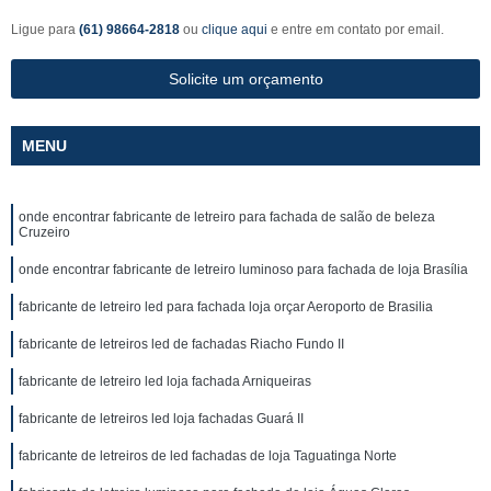
Ligue para
(61) 98664-2818
ou
clique aqui
e entre em contato por email.
Solicite um orçamento
MENU
onde encontrar fabricante de letreiro para fachada de salão de beleza
Cruzeiro
onde encontrar fabricante de letreiro luminoso para fachada de loja Brasília
fabricante de letreiro led para fachada loja orçar Aeroporto de Brasilia
fabricante de letreiros led de fachadas Riacho Fundo II
fabricante de letreiro led loja fachada Arniqueiras
fabricante de letreiros led loja fachadas Guará II
fabricante de letreiros de led fachadas de loja Taguatinga Norte