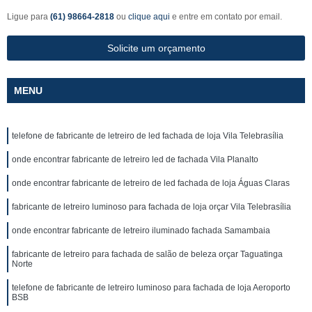
Ligue para
(61) 98664-2818
ou
clique aqui
e entre em contato por email.
Solicite um orçamento
MENU
telefone de fabricante de letreiro de led fachada de loja Vila Telebrasília
onde encontrar fabricante de letreiro led de fachada Vila Planalto
onde encontrar fabricante de letreiro de led fachada de loja Águas Claras
fabricante de letreiro luminoso para fachada de loja orçar Vila Telebrasília
onde encontrar fabricante de letreiro iluminado fachada Samambaia
fabricante de letreiro para fachada de salão de beleza orçar Taguatinga
Norte
telefone de fabricante de letreiro luminoso para fachada de loja Aeroporto
BSB