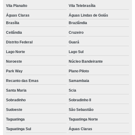
Vila Planalto
Vila Telebrasília
Águas Claras
Águas Lindas de Goiás
Brasília
Brazlândia
Ceilândia
Cruzeiro
Distrito Federal
Guará
Lago Norte
Lago Sul
Noroeste
Núcleo Bandeirante
Park Way
Plano Piloto
Recanto das Emas
Samambaia
Santa Maria
Scia
Sobradinho
Sobradinho ll
Sudoeste
São Sebastião
Taguatinga
Taguatinga Norte
Taguatinga Sul
Águas Claras