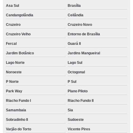
Asa Sul
Brasília
Candangolândia
Ceilândia
Cruzeiro
Cruzeiro Novo
Cruzeiro Velho
Entorno de Brasília
Fercal
Guará II
Jardim Botânico
Jardins Mangueiral
Lago Norte
Lago Sul
Noroeste
Octogonal
P Norte
P Sul
Park Way
Plano Piloto
Riacho Fundo I
Riacho Fundo II
Samambaia
Sia
Sobradinho II
Sudoeste
Varjão do Torto
Vicente Pires