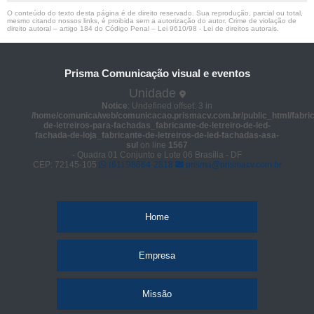
O conteúdo do texto desta página é de direito reservado. Sua reprodução, parcial ou total,
mesmo citando nossos links, é proibida sem a autorização do autor. Crime de violação de
direito autoral – artigo 184 do Código Penal –
Lei 9610/98 - Lei de direitos autorais
.
Prisma Comunicação visual e eventos
Unidade
Notice
: Undefined offset: 3 in
/home/comunica/web/comunicacao.prismacv.com.br/public_html/fabric
de-letreiros-para-fachadas_fabricante-de-letreiro-de-led-
fachada-de-loja_fabricante-de-letreiros-de-led-fachadas-asa-
sul
on line
1567
- Quadra 01 Conjunto e Lote 06 Brasília - DF
CEP: 72145-105
(61) 98664-2818
prisma@prismacv.com.br
Home
Empresa
Missão