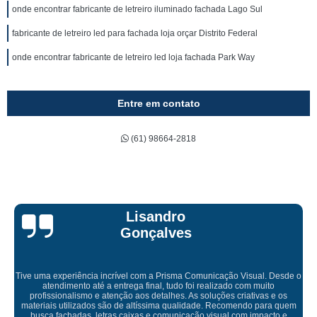
onde encontrar fabricante de letreiro iluminado fachada Lago Sul
fabricante de letreiro led para fachada loja orçar Distrito Federal
onde encontrar fabricante de letreiro led loja fachada Park Way
Entre em contato
(61) 98664-2818
Bruna Eduarda
sual. Desde o
m muito
ativas e os
Empresa maravilhosa, entregue antes do prazo e a insta
do para quem
ficou perfeita, indico de olhos fechados
 impacto e