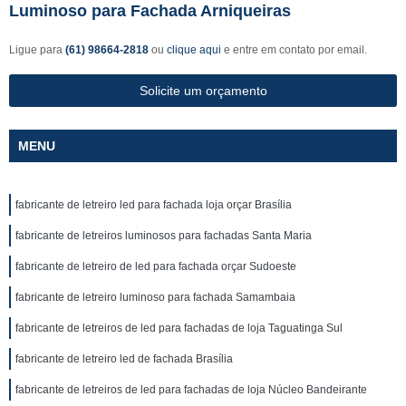
Luminoso para Fachada Arniqueiras
Ligue para
(61) 98664-2818
ou
clique aqui
e entre em contato por email.
Solicite um orçamento
MENU
fabricante de letreiro led para fachada loja orçar Brasília
fabricante de letreiros luminosos para fachadas Santa Maria
fabricante de letreiro de led para fachada orçar Sudoeste
fabricante de letreiro luminoso para fachada Samambaia
fabricante de letreiros de led para fachadas de loja Taguatinga Sul
fabricante de letreiro led de fachada Brasília
fabricante de letreiros de led para fachadas de loja Núcleo Bandeirante