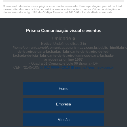
O conteúdo do texto desta página é de direito reservado. Sua reprodução, parcial ou total,
mesmo citando nossos links, é proibida sem a autorização do autor. Crime de violação de
direito autoral – artigo 184 do Código Penal –
Lei 9610/98 - Lei de direitos autorais
.
Prisma Comunicação visual e eventos
Unidade
Notice
: Undefined offset: 3 in
/home/comunica/web/comunicacao.prismacv.com.br/public_html/fabric
de-letreiros-para-fachadas_fabricante-de-letreiro-de-led-
fachada-de-loja_fabricante-de-letreiro-luminoso-para-fachada-
arniqueiras
on line
1567
- Quadra 01 Conjunto e Lote 06 Brasília - DF
CEP: 72145-105
(61) 98664-2818
prisma@prismacv.com.br
Home
Empresa
Missão