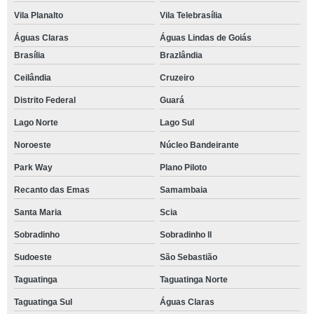
Vila Planalto
Vila Telebrasília
Águas Claras
Águas Lindas de Goiás
Brasília
Brazlândia
Ceilândia
Cruzeiro
Distrito Federal
Guará
Lago Norte
Lago Sul
Noroeste
Núcleo Bandeirante
Park Way
Plano Piloto
Recanto das Emas
Samambaia
Santa Maria
Scia
Sobradinho
Sobradinho ll
Sudoeste
São Sebastião
Taguatinga
Taguatinga Norte
Taguatinga Sul
Águas Claras