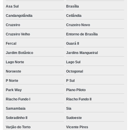
Asa Sul
Brasília
Candangolândia
Ceilândia
Cruzeiro
Cruzeiro Novo
Cruzeiro Velho
Entorno de Brasília
Fercal
Guará II
Jardim Botânico
Jardins Mangueiral
Lago Norte
Lago Sul
Noroeste
Octogonal
P Norte
P Sul
Park Way
Plano Piloto
Riacho Fundo I
Riacho Fundo II
Samambaia
Sia
Sobradinho II
Sudoeste
Varjão do Torto
Vicente Pires