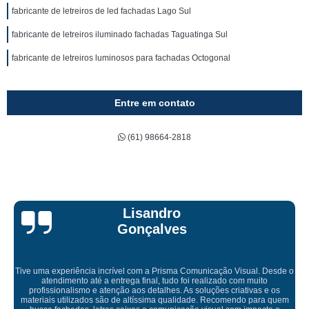
fabricante de letreiros de led fachadas Lago Sul
fabricante de letreiros iluminado fachadas Taguatinga Sul
fabricante de letreiros luminosos para fachadas Octogonal
Entre em contato
(61) 98664-2818
Lisandro
Gonçalves
a incrível com a Prisma Comunicação Visual. Desde o
té a entrega final, tudo foi realizado com muito
e atenção aos detalhes. As soluções criativas e os
Empresa maravilh
os são de altíssima qualidade. Recomendo para quem
f