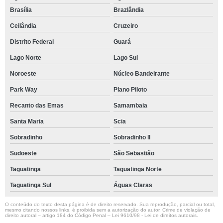
Brasília
Brazlândia
Ceilândia
Cruzeiro
Distrito Federal
Guará
Lago Norte
Lago Sul
Noroeste
Núcleo Bandeirante
Park Way
Plano Piloto
Recanto das Emas
Samambaia
Santa Maria
Scia
Sobradinho
Sobradinho ll
Sudoeste
São Sebastião
Taguatinga
Taguatinga Norte
Taguatinga Sul
Águas Claras
O conteúdo do texto desta página é de direito reservado. Sua reprodução, parcial ou total,
mesmo citando nossos links, é proibida sem a autorização do autor. Crime de violação de
direito autoral – artigo 184 do Código Penal –
Lei 9610/98 - Lei de direitos autorais
.