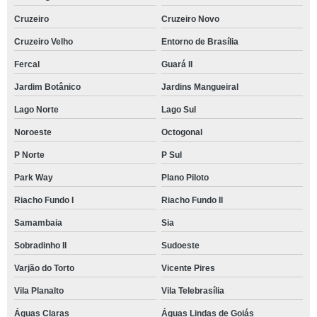
Cruzeiro
Cruzeiro Novo
Cruzeiro Velho
Entorno de Brasília
Fercal
Guará II
Jardim Botânico
Jardins Mangueiral
Lago Norte
Lago Sul
Noroeste
Octogonal
P Norte
P Sul
Park Way
Plano Piloto
Riacho Fundo I
Riacho Fundo II
Samambaia
Sia
Sobradinho II
Sudoeste
Varjão do Torto
Vicente Pires
Vila Planalto
Vila Telebrasília
Águas Claras
Águas Lindas de Goiás