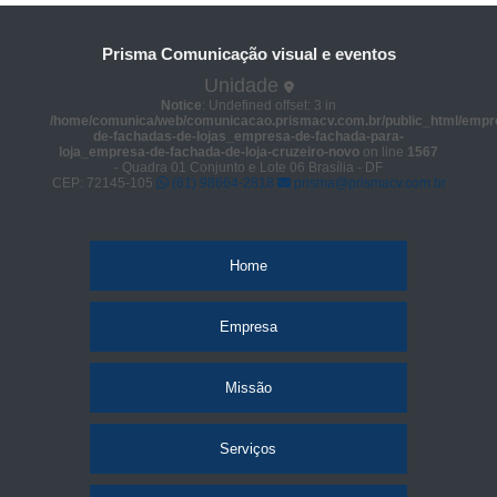
Prisma Comunicação visual e eventos
Unidade
Notice
: Undefined offset: 3 in
/home/comunica/web/comunicacao.prismacv.com.br/public_html/empr
de-fachadas-de-lojas_empresa-de-fachada-para-
loja_empresa-de-fachada-de-loja-cruzeiro-novo
on line
1567
- Quadra 01 Conjunto e Lote 06 Brasília - DF
CEP: 72145-105
(61) 98664-2818
prisma@prismacv.com.br
Home
Empresa
Missão
Serviços