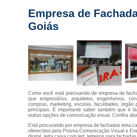
Fornecedo
Empresa de Fachadas
de letreiros
para
Goiás
fachadas
Impressõe
digitais
Letras caix
Letreiros d
acrílico
Letreiros pa
fachadas
Como você está precisando de empresa de fachad
que empresários, arquitetos, engenheiros, con
compras, marketing, escolas, faculdades, órgã
principais. É importante saber também que é f
outras opções de comunicação visual. Confira aba
Está procurando por empresa de fachadas letra ca
oferecidos pela Prisma Comunicação Visual e Ev
digital, letra caixa com led, letreiros para fachad