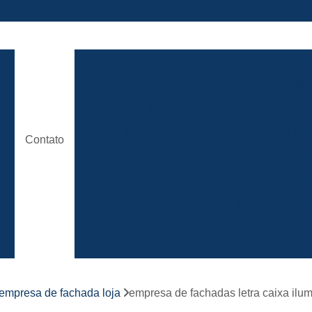
ão
Comunicação Visual Brasilia
Comunicaç
Comunicação Visual em Brasili
e
Empresa Comunicação Visual
e
Empresa de Comunicação Visual em B
Contato
de
Loja de Comunicação Visual
Placa de
a
Empresa de Fachada com Letra C
e
Empresa de Fachada de Loja em Ac
Empresa de Fachada em Acm
r
s
Empresa de Fachada em Lona
Emp
Empresa de Fachada Loja
r
empresa de fachada loja
empresa de fachadas letra caixa il
Empresa de Fachada Loja Comerci