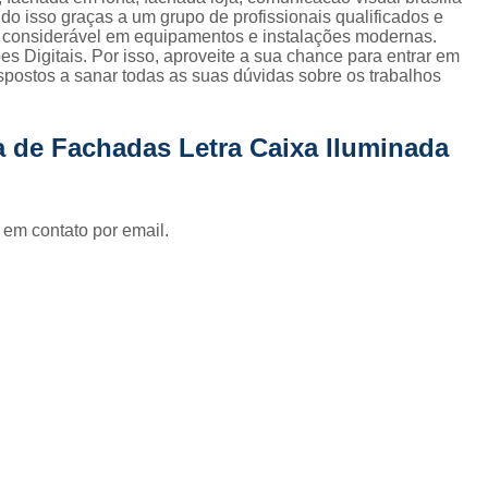
Fornecedor de Fachada de Loja Pla
 Tudo isso graças a um grupo de profissionais qualificados e
 considerável em equipamentos e instalações modernas.
Fornecedor de Fachada em Letra Ca
s Digitais. Por isso, aproveite a sua chance para entrar em
spostos a sanar todas as suas dúvidas sobre os trabalhos
Fornecedor de Fachada Letra Caixa I
Fornecedor de Fachada Loja Acrílico
 de Fachadas Letra Caixa Iluminada
Fornecedor de Fachada para Loja
Fornecedor de Letreiro Acrílico
 em contato por email.
Fornecedor de Letreiro Acrílico Ilumin
Fornecedor de Letreiro de Acrílico com Led
Fornecedor de Letreiro de Loja em Acrí
Fornecedor de Letreiro em Acrílico com Le
Fornecedor de Letreiro Luminoso Acríli
Fornecedor de Letreiro de Fachada de Loja
Fornecedor de Letreiro Fachada