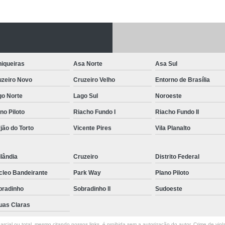
Letreiro de Acrílico com Led
Letreiro de 
Letreiro em Acrílico
Letreiro em Acr
Letreiro Luminoso Acrílico
Letreiro 
iqueiras
Asa Norte
Asa Sul
Letreiro de Led para Fachada
Let
uzeiro Novo
Cruzeiro Velho
Entorno de Brasília
Letreiro Iluminado Fachada
Letreiro 
go Norte
Lago Sul
Noroeste
Letreiro Luminoso para Fachada
no Piloto
Riacho Fundo I
Riacho Fundo II
Letreiro para Fachada
jão do Torto
Vicente Pires
Vila Planalto
lândia
Cruzeiro
Distrito Federal
cleo Bandeirante
Park Way
Plano Piloto
bradinho
Sobradinho ll
Sudoeste
uas Claras
rcial ou total, mesmo citando nossos links, é proibida sem a autorização do autor. Crime de viol