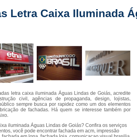
Fabricante de Letreiro de Led Fachada
r
 Letra Caixa Iluminada Á
Fabricante de Letre
Fabricante de Letreiro 
s
Fabricante de Letreiro Iluminado Fachad
Fabricante de Letreiro Led Loja Fachada
a
Fabricante de Letreiro Luminoso Fachada
e
Fabricante de Letreiro L
ra
Fabricante de Letreiro para Fachada de S
Fachada de Loja
Fachada de L
as letra caixa iluminada Águas Lindas de Goiás, acredite
Fachada em Acm
Fachada em
strução civil, agências de propaganda, design, lojistas,
o público sempre busca por rapidez como um dos elementos
Fachada Letra Caixa Iluminada
abricação de fachadas. Há quem se interesse também por
ixo.
Fachada Loja Comercial
Fachada para L
ixa iluminada Águas Lindas de Goiás? Confira os serviços
Fornecedor de Fachada de Loja
F
entos, você pode encontrar fachada em acm, impressão
as, fachada em lona, fachada loja, comunicacao visual brasilia