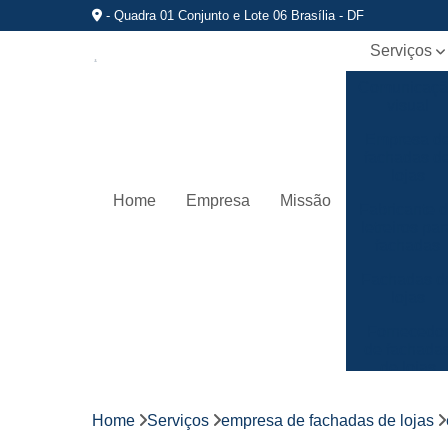
- Quadra 01 Conjunto e Lote 06 Brasília - DF
Serviços
Comunicaç
visual
Empresa d
fachadas d
lojas
Home
Empresa
Missão
Fabricante 
letreiros par
fachadas
Fachadas d
lojas
Fornecedo
de fachada
de lojas
Fornecedo
de letreiros
Home
Serviços
empresa de fachadas de lojas
de acrílico