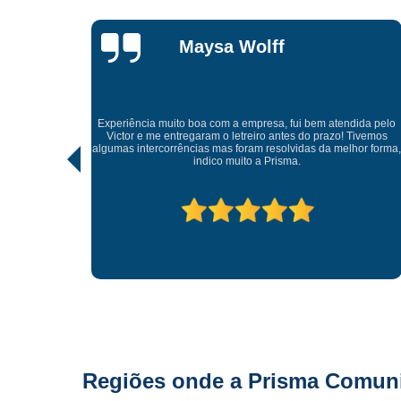
Lisandro
Gonçalves
Tive uma experiência incrível com a Prisma Comunicação
Visual. Desde o atendimento até a entrega final, tudo foi
ida pelo
realizado com muito profissionalismo e atenção aos detalhes.
Tivemos
As soluções criativas e os materiais utilizados são de altíssima
hor forma,
qualidade. Recomendo para quem busca fachadas, letras
caixas e comunicação visual com impacto e sofisticação.
Parabéns à equipe pelo ótimo trabalho!
Regiões onde a Prisma Comunic