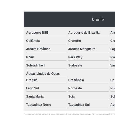
Brasília
Aeroporto BSB
Aeroporto de Brasilia
Arn
Ceilândia
Cruzeiro
Cr
Jardim Botânico
Jardins Mangueiral
La
P Sul
Park Way
Pla
Sobradinho II
Sudoeste
Var
Águas Lindas de Goiás
Brasília
Brazlândia
Cei
Lago Sul
Noroeste
Nú
Santa Maria
Scia
So
Taguatinga Norte
Taguatinga Sul
Ág
O conteúdo do texto desta página é de direito reservado. Sua reprodução, pa