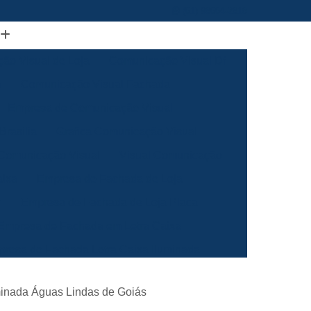
(61) 98664-2818
ão Visual de Loja
Comunicação Visual Df
a
Comunicação Visual Fachada
Empresa de Comunicação Visual
rasilia
Grafica Comunicação Visual
 Comunicação Visual
Visual Comunicação
aixa
Empresa de Fachada de Loja
m
Empresa de Fachada de Loja Placa
Empresa de Fachada em Letra Caixa
resa de Fachada Letra Caixa Iluminada
Empresa de Fachada Loja Acrílico
uminada Águas Lindas de Goiás
al
Empresa de Fachada para Loja