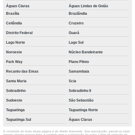
Águas Claras
Águas Lindas de Goiás
Brasília
Brazlândia
Ceilândia
Cruzeiro
Distrito Federal
Guará
Lago Norte
Lago Sul
Noroeste
Núcleo Bandeirante
Park Way
Plano Piloto
Recanto das Emas
Samambaia
Santa Maria
Scia
Sobradinho
Sobradinho ll
Sudoeste
São Sebastião
Taguatinga
Taguatinga Norte
Taguatinga Sul
Águas Claras
O conteúdo do texto desta página é de direito reservado. Sua reprodução, parcial ou total,
mesmo citando nossos links, é proibida sem a autorização do autor. Crime de violação de