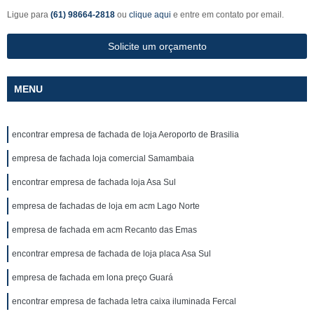
Ligue para
(61) 98664-2818
ou
clique aqui
e entre em contato por email.
Solicite um orçamento
MENU
encontrar empresa de fachada de loja Aeroporto de Brasilia
empresa de fachada loja comercial Samambaia
encontrar empresa de fachada loja Asa Sul
empresa de fachadas de loja em acm Lago Norte
empresa de fachada em acm Recanto das Emas
encontrar empresa de fachada de loja placa Asa Sul
empresa de fachada em lona preço Guará
encontrar empresa de fachada letra caixa iluminada Fercal