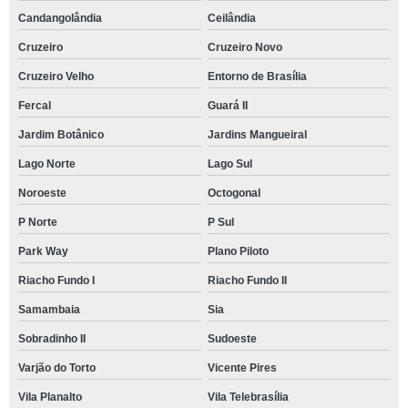
Candangolândia
Ceilândia
Cruzeiro
Cruzeiro Novo
Cruzeiro Velho
Entorno de Brasília
Fercal
Guará II
Jardim Botânico
Jardins Mangueiral
Lago Norte
Lago Sul
Noroeste
Octogonal
P Norte
P Sul
Park Way
Plano Piloto
Riacho Fundo I
Riacho Fundo II
Samambaia
Sia
Sobradinho II
Sudoeste
Varjão do Torto
Vicente Pires
Vila Planalto
Vila Telebrasília