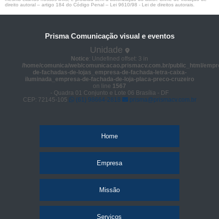
direito autoral – artigo 184 do Código Penal –
Lei 9610/98 - Lei de direitos autorais
.
Prisma Comunicação visual e eventos
Unidade
Notice
: Undefined offset: 3 in
/home/comunica/web/comunicacao.prismacv.com.br/public_html/empr
de-fachadas-de-lojas_empresa-de-fachada-letra-caixa-
iluminada_empresa-de-fachada-de-loja-placa-preco-cruzeiro
on line
1567
- Quadra 01 Conjunto e Lote 06 Brasília - DF
CEP: 72145-105
(61) 98664-2818
prisma@prismacv.com.br
Home
Empresa
Missão
Serviços