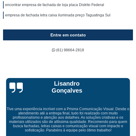
encontrar empresa de fachada de loja placa Distrito Federal
empresa de fachada letra caixa iluminada preço Taguatinga Sul
Entre em contato
(61) 98664-2818
Bruna Eduard
s
a Comunicação Visual. Desde o
 foi realizado com muito
 As soluções criativas e os
Empresa maravilhosa, entregue antes do
alidade. Recomendo para quem
ficou perfeita, indico de
ação visual com impacto e
elo ótimo trabalho!