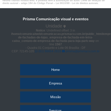
mesmo citando nossos links, é proibida sem a autorização do autor. Crime de violação de
direito autoral – artigo 184 do Código Penal –
Lei 9610/98 - Lei de direitos autorais
.
Prisma Comunicação visual e eventos
Unidade
Notice
: Undefined offset: 3 in
/home/comunica/web/comunicacao.prismacv.com.br/public_html/empr
de-fachadas-de-lojas_empresa-de-fachada-em-letra-
caixa_contato-de-empresa-de-fachada-para-loja-park-way
on
line
1567
- Quadra 01 Conjunto e Lote 06 Brasília - DF
CEP: 72145-105
(61) 98664-2818
prisma@prismacv.com.br
Home
Empresa
Missão
Serviços