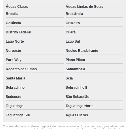
Águas Claras
Águas Lindas de Goiás
Brasília
Brazlândia
Ceilândia
Cruzeiro
Distrito Federal
Guará
Lago Norte
Lago Sul
Noroeste
Núcleo Bandeirante
Park Way
Plano Piloto
Recanto das Emas
Samambaia
Santa Maria
Scia
Sobradinho
Sobradinho ll
Sudoeste
São Sebastião
Taguatinga
Taguatinga Norte
Taguatinga Sul
Águas Claras
O conteúdo do texto desta página é de direito reservado. Sua reprodução, parcial ou total,