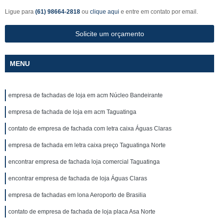
Ligue para
(61) 98664-2818
ou
clique aqui
e entre em contato por email.
Solicite um orçamento
MENU
empresa de fachadas de loja em acm Núcleo Bandeirante
empresa de fachada de loja em acm Taguatinga
contato de empresa de fachada com letra caixa Águas Claras
empresa de fachada em letra caixa preço Taguatinga Norte
encontrar empresa de fachada loja comercial Taguatinga
encontrar empresa de fachada de loja Águas Claras
empresa de fachadas em lona Aeroporto de Brasilia
contato de empresa de fachada de loja placa Asa Norte