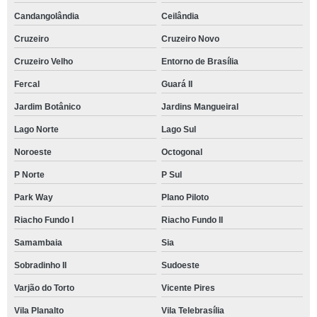
Candangolândia
Ceilândia
Cruzeiro
Cruzeiro Novo
Cruzeiro Velho
Entorno de Brasília
Fercal
Guará II
Jardim Botânico
Jardins Mangueiral
Lago Norte
Lago Sul
Noroeste
Octogonal
P Norte
P Sul
Park Way
Plano Piloto
Riacho Fundo I
Riacho Fundo II
Samambaia
Sia
Sobradinho II
Sudoeste
Varjão do Torto
Vicente Pires
Vila Planalto
Vila Telebrasília