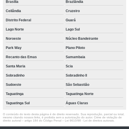
Brasília
Brazlândia
Ceilândia
Cruzeiro
Distrito Federal
Guará
Lago Norte
Lago Sul
Noroeste
Núcleo Bandeirante
Park Way
Plano Piloto
Recanto das Emas
Samambaia
Santa Maria
Scia
Sobradinho
Sobradinho ll
Sudoeste
São Sebastião
Taguatinga
Taguatinga Norte
Taguatinga Sul
Águas Claras
O conteúdo do texto desta página é de direito reservado. Sua reprodução, parcial ou total,
mesmo citando nossos links, é proibida sem a autorização do autor. Crime de violação de
direito autoral – artigo 184 do Código Penal –
Lei 9610/98 - Lei de direitos autorais
.