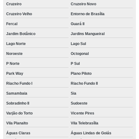
Cruzeiro
Cruzeiro Novo
Cruzeiro Velho
Entorno de Brasília
Fercal
Guará II
Jardim Botânico
Jardins Mangueiral
Lago Norte
Lago Sul
Noroeste
Octogonal
P Norte
P Sul
Park Way
Plano Piloto
Riacho Fundo I
Riacho Fundo II
Samambaia
Sia
Sobradinho II
Sudoeste
Varjão do Torto
Vicente Pires
Vila Planalto
Vila Telebrasília
Águas Claras
Águas Lindas de Goiás