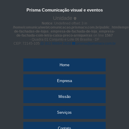
Prisma Comunicação visual e eventos
Unidade
Notice
: Undefined offset: 3 in
/home/comunica/web/comunicacao.prismacv.com.br/public_html/empr
de-fachadas-de-lojas_empresa-de-fachada-de-loja_empresa-
de-fachada-com-letra-caixa-preco-arniqueiras
on line
1567
- Quadra 01 Conjunto e Lote 06 Brasília - DF
CEP: 72145-105
(61) 98664-2818
prisma@prismacv.com.br
Home
Empresa
Missão
Serviços
Contato