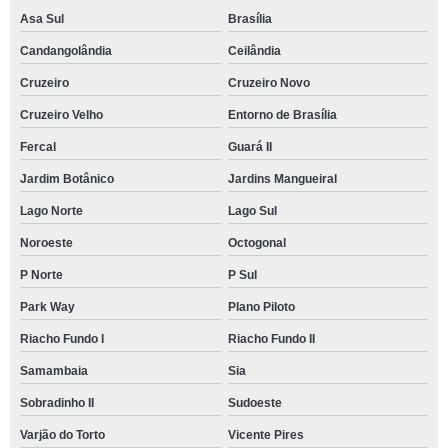
Asa Sul
Brasília
Candangolândia
Ceilândia
Cruzeiro
Cruzeiro Novo
Cruzeiro Velho
Entorno de Brasília
Fercal
Guará II
Jardim Botânico
Jardins Mangueiral
Lago Norte
Lago Sul
Noroeste
Octogonal
P Norte
P Sul
Park Way
Plano Piloto
Riacho Fundo I
Riacho Fundo II
Samambaia
Sia
Sobradinho II
Sudoeste
Varjão do Torto
Vicente Pires