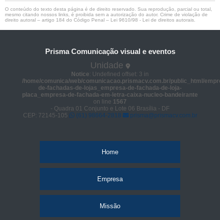
O conteúdo do texto desta página é de direito reservado. Sua reprodução, parcial ou total,
mesmo citando nossos links, é proibida sem a autorização do autor. Crime de violação de
direito autoral – artigo 184 do Código Penal –
Lei 9610/98 - Lei de direitos autorais
.
Prisma Comunicação visual e eventos
Unidade
Notice
: Undefined offset: 3 in
/home/comunica/web/comunicacao.prismacv.com.br/public_html/empr
de-fachadas-de-lojas_empresa-de-fachada-de-loja-
placa_empresa-de-fachada-em-letra-caixa-nucleo-bandeirante
on line
1567
- Quadra 01 Conjunto e Lote 06 Brasília - DF
CEP: 72145-105
(61) 98664-2818
prisma@prismacv.com.br
Home
Empresa
Missão