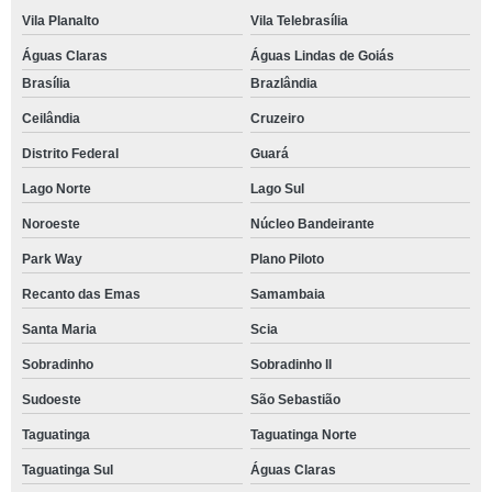
Vila Planalto
Vila Telebrasília
Águas Claras
Águas Lindas de Goiás
Brasília
Brazlândia
Ceilândia
Cruzeiro
Distrito Federal
Guará
Lago Norte
Lago Sul
Noroeste
Núcleo Bandeirante
Park Way
Plano Piloto
Recanto das Emas
Samambaia
Santa Maria
Scia
Sobradinho
Sobradinho ll
Sudoeste
São Sebastião
Taguatinga
Taguatinga Norte
Taguatinga Sul
Águas Claras