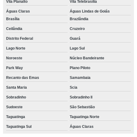
Vila Planalto
Vila Telebrasília
Águas Claras
Águas Lindas de Goiás
Brasília
Brazlândia
Ceilândia
Cruzeiro
Distrito Federal
Guará
Lago Norte
Lago Sul
Noroeste
Núcleo Bandeirante
Park Way
Plano Piloto
Recanto das Emas
Samambaia
Santa Maria
Scia
Sobradinho
Sobradinho ll
Sudoeste
São Sebastião
Taguatinga
Taguatinga Norte
Taguatinga Sul
Águas Claras