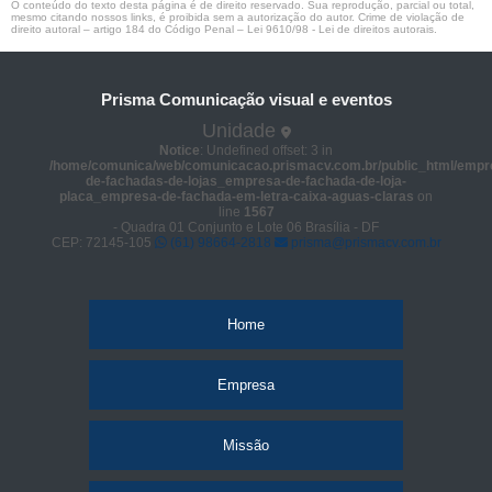
O conteúdo do texto desta página é de direito reservado. Sua reprodução, parcial ou total,
mesmo citando nossos links, é proibida sem a autorização do autor. Crime de violação de
direito autoral – artigo 184 do Código Penal –
Lei 9610/98 - Lei de direitos autorais
.
Prisma Comunicação visual e eventos
Unidade
Notice
: Undefined offset: 3 in
/home/comunica/web/comunicacao.prismacv.com.br/public_html/empr
de-fachadas-de-lojas_empresa-de-fachada-de-loja-
placa_empresa-de-fachada-em-letra-caixa-aguas-claras
on
line
1567
- Quadra 01 Conjunto e Lote 06 Brasília - DF
CEP: 72145-105
(61) 98664-2818
prisma@prismacv.com.br
Home
Empresa
Missão