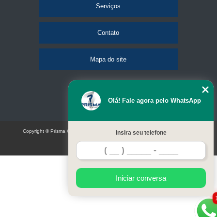
Serviços
Contato
Mapa do site
Olá! Fale agora pelo WhatsApp
Copyright © Prisma Comunicação visual e eventos (Lei 9610 de 19/02/1998)
Insira seu telefone
W3C
Iniciar conversa