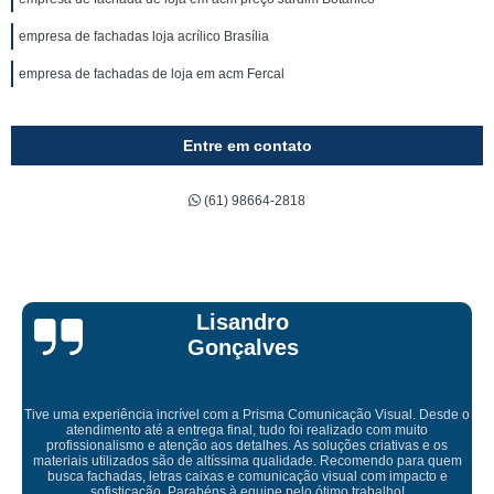
empresa de fachadas loja acrílico Brasília
empresa de fachadas de loja em acm Fercal
Entre em contato
(61) 98664-2818
Bruna Eduarda
de o
s
Empresa maravilhosa, entregue antes do prazo e a instalação da 
uem
ficou perfeita, indico de olhos fechados
e