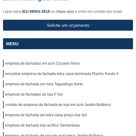
Ligue para
(61) 98664-2818
ou
clique aqui
e entre em contato por email.
Solicite um orçamento
MENU
empresa de fachadas em acm Cruzeiro Novo
encontrar empresa de fachada letra caixa iluminada Riacho Fundo II
empresa de fachada em lona Taguatinga Norte
empresa de fachadas de loja P Sul
contato de empresa de fachada de loja em acm Jardim Botânico
empresa de fachada em letra caixa preço Asa Sul
empresa de fachada loja acrílico Samambaia
empresa de fachada de loja em acm preço Jardim Botânico