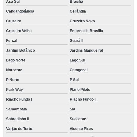
Asa Sul
Brasília
Candangolândia
Ceilândia
Cruzeiro
Cruzeiro Novo
Cruzeiro Velho
Entorno de Brasília
Fercal
Guará II
Jardim Botânico
Jardins Mangueiral
Lago Norte
Lago Sul
Noroeste
Octogonal
P Norte
P Sul
Park Way
Plano Piloto
Riacho Fundo I
Riacho Fundo II
Samambaia
Sia
Sobradinho II
Sudoeste
Varjão do Torto
Vicente Pires