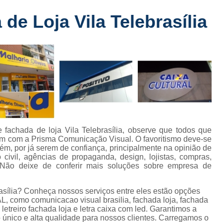
Fabricante de Letreiro de Led Fachada
r
e Loja Vila Telebrasília
Fabricante de Letre
Fabricante de Letreiro 
s
Fabricante de Letreiro Iluminado Fachad
Fabricante de Letreiro Led Loja Fachada
a
Fabricante de Letreiro Luminoso Fachada
e
Fabricante de Letreiro L
ra
Fabricante de Letreiro para Fachada de S
 fachada de loja Vila Telebrasília, observe que todos que
am com a Prisma Comunicação Visual. O favoritismo deve-se
Fachada de Loja
Fachada de L
ém, por já serem de confiança, principalmente na opinião de
 civil, agências de propaganda, design, lojistas, compras,
Fachada em Acm
Fachada em
. Não deixe de conferir mais soluções sobre empresa de
Fachada Letra Caixa Iluminada
asília? Conheça nossos serviços entre eles estão opções
Fachada Loja Comercial
Fachada para L
omo comunicacao visual brasilia, fachada loja, fachada
letreiro fachada loja e letra caixa com led. Garantimos a
Fornecedor de Fachada de Loja
F
 único e alta qualidade para nossos clientes. Carregamos o