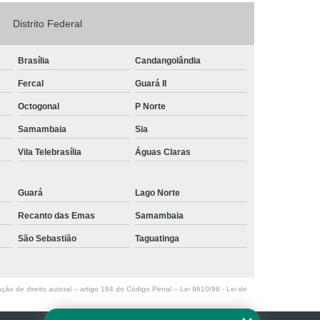
Logo em Acrílico
Letreiro de Loja em Acrílico
Distrito Federal
ílico com Led
Letreiro Letra em Acrílico
Brasília
Candangolândia
de Fachada
Letreiro de Fachada de Loja
Fercal
Guará II
reiro Fachada
Letreiro Fachada Loja
Octogonal
P Norte
Loja Fachada
Letreiro Luminoso Fachada
Samambaia
Sia
Letreiro Luminoso para Fachada de Loja
Vila Telebrasília
Águas Claras
Letreiro para Fachada de Loja
Guará
Lago Norte
Recanto das Emas
Samambaia
São Sebastião
Taguatinga
ação de direito autoral – artigo 184 do Código Penal –
Lei 9610/98 - Lei de