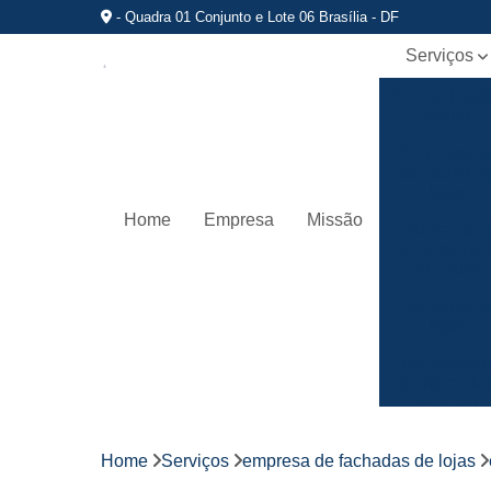
- Quadra 01 Conjunto e Lote 06 Brasília - DF
Serviços
Comunicaç
visual
Empresa d
fachadas d
lojas
Home
Empresa
Missão
Fabricante 
letreiros par
fachadas
Fachadas d
lojas
Fornecedo
de fachada
de lojas
Fornecedo
de letreiros
Home
Serviços
empresa de fachadas de lojas
de acrílico