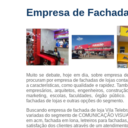
Fornecedo
Empresa de Fachada d
de letreiros
para
fachadas
Impressõe
digitais
Letras caix
Letreiros d
acrílico
Letreiros pa
Muito se debate, hoje em dia, sobre empresa de
fachadas
procuram por empresa de fachadas de lojas cont
a características, como qualidade e rapidez. Tamb
empresários, arquitetos, engenheiros, construção
marketing, escolas, faculdades, órgão público
fachadas de lojas e outras opções do segmento.
Buscando empresa de fachada de loja Vila Telebr
variadas do segmento de COMUNICAÇÃO VISUAL, c
em acm, fachada em lona, letreiros para fachadas, 
satisfação dos clientes através de um atendimento