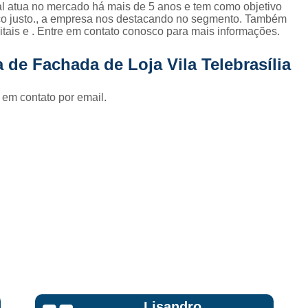
Fornecedor de Fachada de Loja Pla
l atua no mercado há mais de 5 anos e tem como objetivo
eço justo., a empresa nos destacando no segmento. Também
Fornecedor de Fachada em Letra Ca
tais e . Entre em contato conosco para mais informações.
Fornecedor de Fachada Letra Caixa I
de Fachada de Loja Vila Telebrasília
Fornecedor de Fachada Loja Acrílico
 em contato por email.
Fornecedor de Fachada para Loja
Fornecedor de Letreiro Acrílico
Fornecedor de Letreiro Acrílico Ilumin
Fornecedor de Letreiro de Acrílico com Led
Fornecedor de Letreiro de Loja em Acrí
Fornecedor de Letreiro em Acrílico com Le
Fornecedor de Letreiro Luminoso Acríli
Fornecedor de Letreiro de Fachada de Loja
Fornecedor de Letreiro Fachada