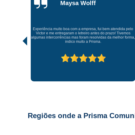
Gonçalves
Tive uma experiência incrível com a Prisma Comunicação
Visual. Desde o atendimento até a entrega final, tudo foi
dida pelo
realizado com muito profissionalismo e atenção aos detalhes.
Tivemos
As soluções criativas e os materiais utilizados são de altíssima
hor forma,
qualidade. Recomendo para quem busca fachadas, letras
caixas e comunicação visual com impacto e sofisticação.
Parabéns à equipe pelo ótimo trabalho!
Regiões onde a Prisma Comunic