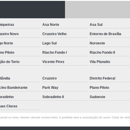
Letreiro de Acrílico com Led
Letreiro de 
Letreiro em Acrílico
Letreiro em Acr
iqueiras
Asa Norte
Asa Sul
Letreiro Luminoso Acrílico
Letreiro 
uzeiro Novo
Cruzeiro Velho
Entorno de Brasília
Letreiro de Led para Fachada
Let
go Norte
Lago Sul
Noroeste
Letreiro Iluminado Fachada
Letreiro 
no Piloto
Riacho Fundo I
Riacho Fundo II
Letreiro Luminoso para Fachada
jão do Torto
Vicente Pires
Vila Planalto
Letreiro para Fachada
lândia
Cruzeiro
Distrito Federal
cleo Bandeirante
Park Way
Plano Piloto
bradinho
Sobradinho ll
Sudoeste
uas Claras
rcial ou total, mesmo citando nossos links, é proibida sem a autorização do autor. Crime de viol