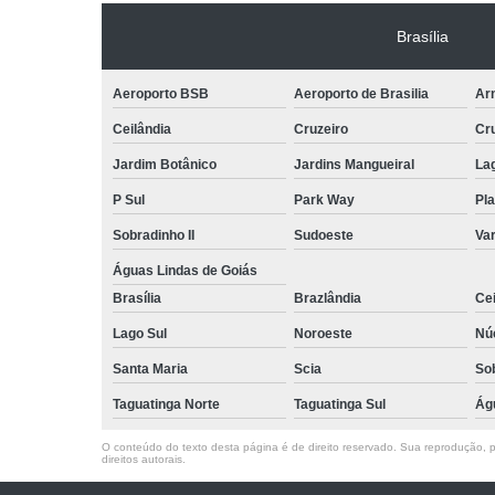
Brasília
Aeroporto BSB
Aeroporto de Brasilia
Arn
Ceilândia
Cruzeiro
Cr
Jardim Botânico
Jardins Mangueiral
La
P Sul
Park Way
Pla
Sobradinho II
Sudoeste
Var
Águas Lindas de Goiás
Brasília
Brazlândia
Cei
Lago Sul
Noroeste
Nú
Santa Maria
Scia
So
Taguatinga Norte
Taguatinga Sul
Ág
O conteúdo do texto desta página é de direito reservado. Sua reprodução, pa
direitos autorais
.