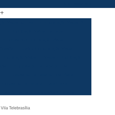
(61) 98664-2818
ão Visual de Loja
Comunicação Visual Df
a
Comunicação Visual Fachada
Empresa de Comunicação Visual
rasilia
Grafica Comunicação Visual
 Comunicação Visual
Visual Comunicação
aixa
Empresa de Fachada de Loja
m
Empresa de Fachada de Loja Placa
Empresa de Fachada em Letra Caixa
resa de Fachada Letra Caixa Iluminada
Empresa de Fachada Loja Acrílico
Vila Telebrasília
al
Empresa de Fachada para Loja