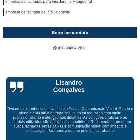
empresa de fachadas para loja Jardins Mangueiral
empresa de fachada de loja Sudoeste
Entre em contato
(61) 98664-2818
Bruna Eduarda
de o
s
Empresa maravilhosa, entregue antes do prazo e a instalação da 
uem
ficou perfeita, indico de olhos fechados
e