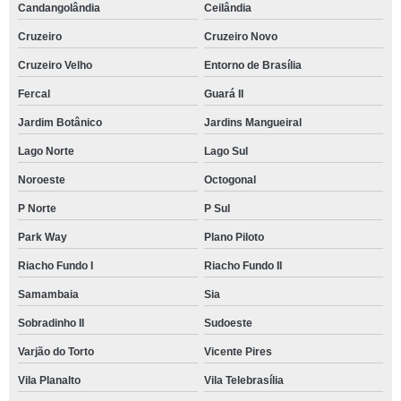
Candangolândia
Ceilândia
Cruzeiro
Cruzeiro Novo
Cruzeiro Velho
Entorno de Brasília
Fercal
Guará II
Jardim Botânico
Jardins Mangueiral
Lago Norte
Lago Sul
Noroeste
Octogonal
P Norte
P Sul
Park Way
Plano Piloto
Riacho Fundo I
Riacho Fundo II
Samambaia
Sia
Sobradinho II
Sudoeste
Varjão do Torto
Vicente Pires
Vila Planalto
Vila Telebrasília