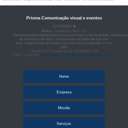
Prisma Comunicação visual e eventos
Unidade
Notice
: Undefined offset: 3 in
/home/comunica/web/comunicacao.prismacv.com.br/public_html/empr
de-fachadas-de-lojas_empresa-de-fachada-de-loja-em-
acm_empresa-de-fachadas-em-letra-caixa-ceilandia
on line
1567
- Quadra 01 Conjunto e Lote 06 Brasília - DF
CEP: 72145-105
(61) 98664-2818
prisma@prismacv.com.br
Home
Empresa
Missão
Serviços