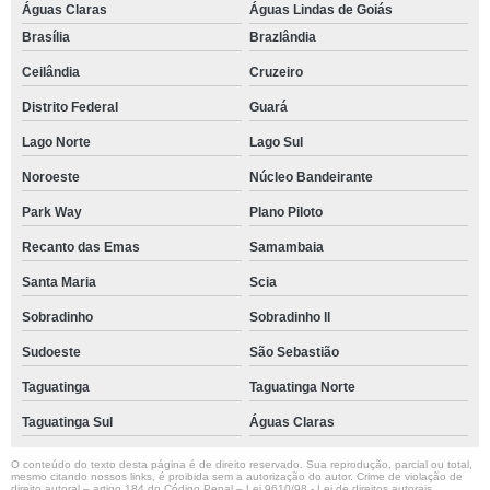
Águas Claras
Águas Lindas de Goiás
Brasília
Brazlândia
Ceilândia
Cruzeiro
Distrito Federal
Guará
Lago Norte
Lago Sul
Noroeste
Núcleo Bandeirante
Park Way
Plano Piloto
Recanto das Emas
Samambaia
Santa Maria
Scia
Sobradinho
Sobradinho ll
Sudoeste
São Sebastião
Taguatinga
Taguatinga Norte
Taguatinga Sul
Águas Claras
O conteúdo do texto desta página é de direito reservado. Sua reprodução, parcial ou total,
mesmo citando nossos links, é proibida sem a autorização do autor. Crime de violação de
direito autoral – artigo 184 do Código Penal –
Lei 9610/98 - Lei de direitos autorais
.