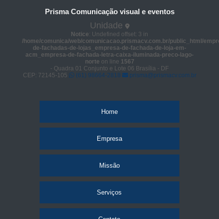
Prisma Comunicação visual e eventos
Unidade
Notice
: Undefined offset: 3 in
/home/comunica/web/comunicacao.prismacv.com.br/public_html/empr
de-fachadas-de-lojas_empresa-de-fachada-de-loja-em-
acm_empresa-de-fachada-letra-caixa-iluminada-preco-lago-
norte
on line
1567
- Quadra 01 Conjunto e Lote 06 Brasília - DF
CEP: 72145-105
(61) 98664-2818
prisma@prismacv.com.br
Home
Empresa
Missão
Serviços