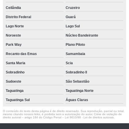
Ceilândia
Cruzeiro
Distrito Federal
Guará
Lago Norte
Lago Sul
Noroeste
Núcleo Bandeirante
Park Way
Plano Piloto
Recanto das Emas
Samambaia
Santa Maria
Scia
Sobradinho
Sobradinho ll
Sudoeste
São Sebastião
Taguatinga
Taguatinga Norte
Taguatinga Sul
Águas Claras
O conteúdo do texto desta página é de direito reservado. Sua reprodução, parcial ou total,
mesmo citando nossos links, é proibida sem a autorização do autor. Crime de violação de
direito autoral – artigo 184 do Código Penal –
Lei 9610/98 - Lei de direitos autorais
.