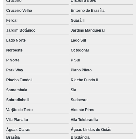
Cruzeiro
Cruzeiro Novo
Cruzeiro Velho
Entorno de Brasília
Fercal
Guará II
Jardim Botânico
Jardins Mangueiral
Lago Norte
Lago Sul
Noroeste
Octogonal
P Norte
P Sul
Park Way
Plano Piloto
Riacho Fundo I
Riacho Fundo II
Samambaia
Sia
Sobradinho II
Sudoeste
Varjão do Torto
Vicente Pires
Vila Planalto
Vila Telebrasília
Águas Claras
Águas Lindas de Goiás
Brasília
Brazlândia