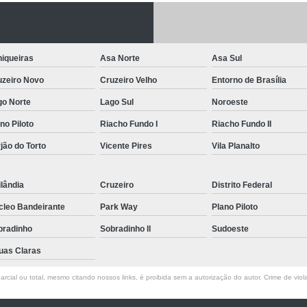
Letreiro de Acrílico com Led
Letreiro de 
Letreiro em Acrílico
Letreiro em Acr
iqueiras
Asa Norte
Asa Sul
Letreiro Luminoso Acrílico
Letreiro 
uzeiro Novo
Cruzeiro Velho
Entorno de Brasília
Letreiro de Led para Fachada
Let
go Norte
Lago Sul
Noroeste
Letreiro Iluminado Fachada
Letreiro 
no Piloto
Riacho Fundo I
Riacho Fundo II
Letreiro Luminoso para Fachada
jão do Torto
Vicente Pires
Vila Planalto
Letreiro para Fachada
lândia
Cruzeiro
Distrito Federal
cleo Bandeirante
Park Way
Plano Piloto
bradinho
Sobradinho ll
Sudoeste
uas Claras
rcial ou total, mesmo citando nossos links, é proibida sem a autorização do autor. Crime de viol