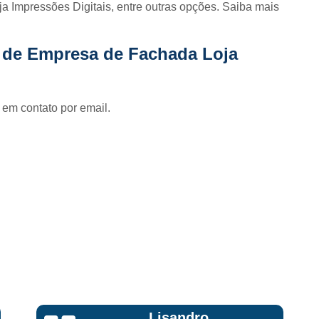
Fornecedor de Fachada de Loja Pla
 Impressões Digitais, entre outras opções. Saiba mais
Fornecedor de Fachada em Letra Ca
o de Empresa de Fachada Loja
Fornecedor de Fachada Letra Caixa I
Fornecedor de Fachada Loja Acrílico
Fornecedor de Fachada para Loja
 em contato por email.
Fornecedor de Letreiro Acrílico
Fornecedor de Letreiro Acrílico Ilumin
Fornecedor de Letreiro de Acrílico com Led
Fornecedor de Letreiro de Loja em Acrí
Fornecedor de Letreiro em Acrílico com Le
Fornecedor de Letreiro Luminoso Acríli
Fornecedor de Letreiro de Fachada de Loja
Fornecedor de Letreiro Fachada