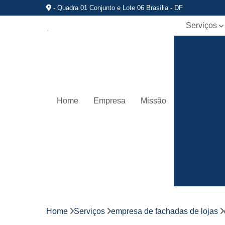
- Quadra 01 Conjunto e Lote 06 Brasília - DF
Serviços
Comunicaç
visual
Empresa d
fachadas d
lojas
Home
Empresa
Missão
Fabricante 
letreiros par
fachadas
Fachadas d
lojas
Fornecedo
de fachada
de lojas
Fornecedo
de letreiros
Home
Serviços
empresa de fachadas de lojas
de acrílico