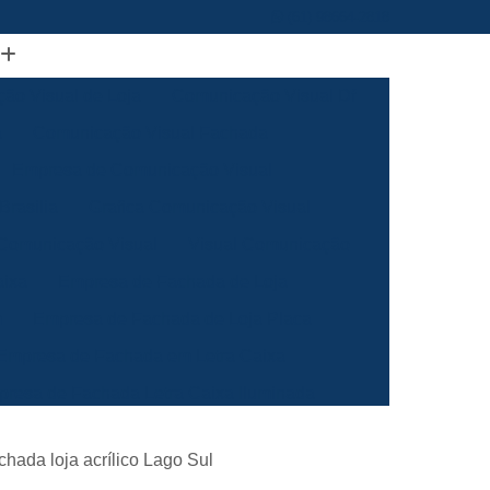
(61) 98664-2818
ão Visual de Loja
Comunicação Visual Df
a
Comunicação Visual Fachada
Empresa de Comunicação Visual
rasilia
Grafica Comunicação Visual
 Comunicação Visual
Visual Comunicação
aixa
Empresa de Fachada de Loja
m
Empresa de Fachada de Loja Placa
Empresa de Fachada em Letra Caixa
resa de Fachada Letra Caixa Iluminada
Empresa de Fachada Loja Acrílico
hada loja acrílico Lago Sul
al
Empresa de Fachada para Loja