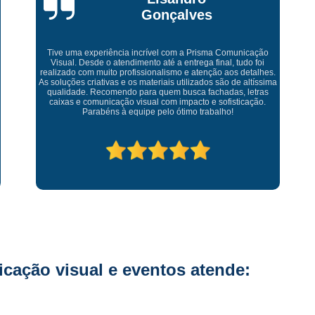
Fornecedor de Letreiro Iluminado Facha
Bruna Eduarda
Fornecedor de Letreiro Luminoso Fachada
Fornecedor de Letreiro L
Fornecedor de Letreiro para Fachada
Empresa maravilhosa, entregue antes do prazo e a instalação
da lona ficou perfeita, indico de olhos fechados
Adesivo Impressão Digital
Impressão
Impressão Digital Adesivo
Im
Impressão Digital Adesivo de Parede Infan
Impressão Digital Banner
Impressão Digital em Lona com Ilhós
Impressão Digital Placas
Letra Caixa
L
Letra Caixa com Iluminação Interna
L
Letra Caixa em Inox
Letra Caixa em Pvc
ação visual e eventos atende:
Letra de Caixa
Letra Tipo Caixa
Letreiro Acrílico Caixa
Letreiro A