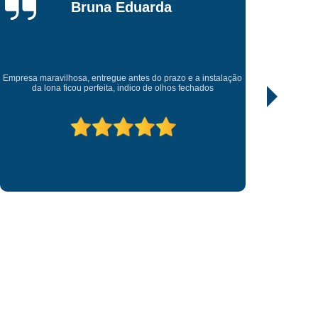
da
Fornecedor de Letreiro Loja Fachada
Rafael Araujo
Fornecedor de Letreiro Luminoso para Fachada
uminoso para Fachada de Loja
Fornecedor de Letreiro para Fachada de Loja
Empresa
Excelente trabalho, todos empenhado. Recomendo , entrega
cumpre 
antes do prazo que foi pedido.
 Digital
Impressão Digital Adesivação
pressão Digital Adesivo de Parede
til
Impressão Digital Adesivo para Carro
Impressão Digital em Lona
Impressão Digital Placa de Sinalização
etra Caixa Aço Escovado
Letra Caixa Acrílico
etra Caixa com Led
Letra Caixa em Aço
Letra Caixa Fachada
Letra Caixa Iluminada
Letreiro 3d Acrílico
Letreiro Acrílico
crílico Iluminado
Letreiro de Acrílico