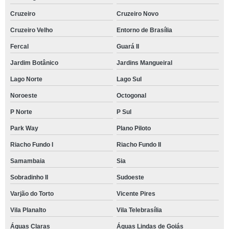
Cruzeiro
Cruzeiro Novo
Cruzeiro Velho
Entorno de Brasília
Fercal
Guará II
Jardim Botânico
Jardins Mangueiral
Lago Norte
Lago Sul
Noroeste
Octogonal
P Norte
P Sul
Park Way
Plano Piloto
Riacho Fundo I
Riacho Fundo II
Samambaia
Sia
Sobradinho II
Sudoeste
Varjão do Torto
Vicente Pires
Vila Planalto
Vila Telebrasília
Águas Claras
Águas Lindas de Goiás