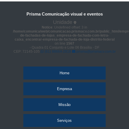
Prisma Comunicação visual e eventos
Unidade
Notice
: Undefined offset: 3 in
/home/comunica/web/comunicacao.prismacv.com.br/public_html/empr
de-fachadas-de-lojas_empresa-de-fachada-com-letra-
caixa_encontrar-empresa-de-fachada-de-loja-distrito-federal
on line
1567
- Quadra 01 Conjunto e Lote 06 Brasília - DF
CEP: 72145-105
(61) 98664-2818
prisma@prismacv.com.br
Home
Empresa
Missão
Serviços