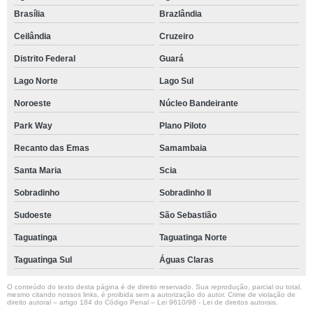
Brasília
Brazlândia
Ceilândia
Cruzeiro
Distrito Federal
Guará
Lago Norte
Lago Sul
Noroeste
Núcleo Bandeirante
Park Way
Plano Piloto
Recanto das Emas
Samambaia
Santa Maria
Scia
Sobradinho
Sobradinho ll
Sudoeste
São Sebastião
Taguatinga
Taguatinga Norte
Taguatinga Sul
Águas Claras
O conteúdo do texto desta página é de direito reservado. Sua reprodução, parcial ou total,
mesmo citando nossos links, é proibida sem a autorização do autor. Crime de violação de
direito autoral – artigo 184 do Código Penal –
Lei 9610/98 - Lei de direitos autorais
.