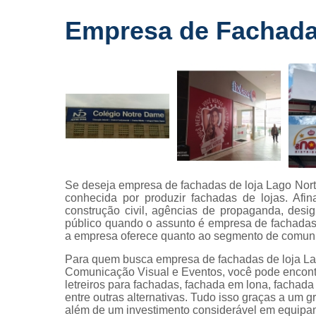
Fornecedo
Empresa de Fachada
de letreiros
para
fachadas
Impressõe
digitais
Letras caix
Letreiros d
acrílico
Letreiros pa
Se deseja empresa de fachadas de loja Lago Nort
fachadas
conhecida por produzir fachadas de lojas. Afin
construção civil, agências de propaganda, design
público quando o assunto é empresa de fachadas 
a empresa oferece quanto ao segmento de comuni
Para quem busca empresa de fachadas de loja Lag
Comunicação Visual e Eventos, você pode encontra
letreiros para fachadas, fachada em lona, fachada l
entre outras alternativas. Tudo isso graças a um g
além de um investimento considerável em equip