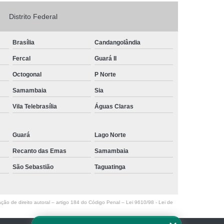
Logo em Acrílico
Letreiro de Loja em Acrílico
Distrito Federal
ílico com Led
Letreiro Letra em Acrílico
Brasília
Candangolândia
de Fachada
Letreiro de Fachada de Loja
Fercal
Guará II
reiro Fachada
Letreiro Fachada Loja
Octogonal
P Norte
Loja Fachada
Letreiro Luminoso Fachada
Samambaia
Sia
Letreiro Luminoso para Fachada de Loja
Vila Telebrasília
Águas Claras
Letreiro para Fachada de Loja
Guará
Lago Norte
Recanto das Emas
Samambaia
São Sebastião
Taguatinga
ação de direito autoral – artigo 184 do Código Penal –
Lei 9610/98 - Lei de