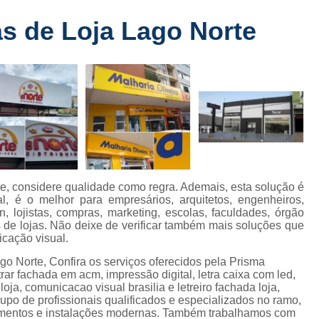
Fabricante de Letreiro de Led Fachada
r
s de Loja Lago Norte
Fabricante de Letre
Fabricante de Letreiro 
s
Fabricante de Letreiro Iluminado Fachad
Fabricante de Letreiro Led Loja Fachada
a
Fabricante de Letreiro Luminoso Fachada
e
Fabricante de Letreiro L
ra
Fabricante de Letreiro para Fachada de S
e, considere qualidade como regra. Ademais, esta solução é
al, é o melhor para empresários, arquitetos, engenheiros,
Fachada de Loja
Fachada de L
, lojistas, compras, marketing, escolas, faculdades, órgão
de lojas. Não deixe de verificar também mais soluções que
Fachada em Acm
Fachada em
cação visual.
Fachada Letra Caixa Iluminada
o Norte, Confira os serviços oferecidos pela Prisma
r fachada em acm, impressão digital, letra caixa com led,
Fachada Loja Comercial
Fachada para L
oja, comunicacao visual brasilia e letreiro fachada loja,
rupo de profissionais qualificados e especializados no ramo,
Fornecedor de Fachada de Loja
F
amentos e instalações modernas. Também trabalhamos com