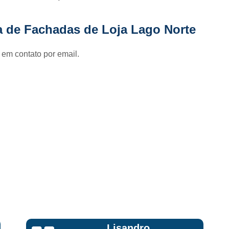
Fornecedor de Fachada de Loja Pla
Fornecedor de Fachada em Letra Ca
a de Fachadas de Loja Lago Norte
Fornecedor de Fachada Letra Caixa I
 em contato por email.
Fornecedor de Fachada Loja Acrílico
Fornecedor de Fachada para Loja
Fornecedor de Letreiro Acrílico
Fornecedor de Letreiro Acrílico Ilumin
Fornecedor de Letreiro de Acrílico com Led
Fornecedor de Letreiro de Loja em Acrí
Fornecedor de Letreiro em Acrílico com Le
Fornecedor de Letreiro Luminoso Acríli
Fornecedor de Letreiro de Fachada de Loja
Fornecedor de Letreiro Fachada
Lisandro