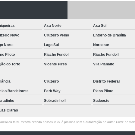
Letreiro de Acrílico com Led
Letreiro de 
Letreiro em Acrílico
Letreiro em Acr
iqueiras
Asa Norte
Asa Sul
Letreiro Luminoso Acrílico
Letreiro 
uzeiro Novo
Cruzeiro Velho
Entorno de Brasília
Letreiro de Led para Fachada
Let
go Norte
Lago Sul
Noroeste
Letreiro Iluminado Fachada
Letreiro 
no Piloto
Riacho Fundo I
Riacho Fundo II
Letreiro Luminoso para Fachada
jão do Torto
Vicente Pires
Vila Planalto
Letreiro para Fachada
lândia
Cruzeiro
Distrito Federal
cleo Bandeirante
Park Way
Plano Piloto
bradinho
Sobradinho ll
Sudoeste
uas Claras
rcial ou total, mesmo citando nossos links, é proibida sem a autorização do autor. Crime de viol