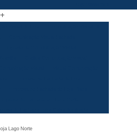
(61) 98664-2818
ão Visual de Loja
Comunicação Visual Df
a
Comunicação Visual Fachada
Empresa de Comunicação Visual
rasilia
Grafica Comunicação Visual
 Comunicação Visual
Visual Comunicação
aixa
Empresa de Fachada de Loja
m
Empresa de Fachada de Loja Placa
Empresa de Fachada em Letra Caixa
resa de Fachada Letra Caixa Iluminada
Empresa de Fachada Loja Acrílico
oja Lago Norte
al
Empresa de Fachada para Loja