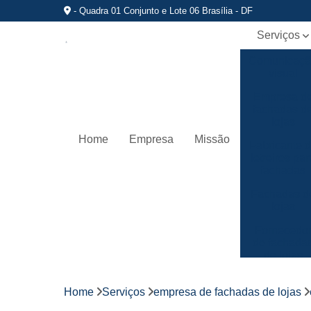
- Quadra 01 Conjunto e Lote 06 Brasília - DF
Serviços
Comunicaç
visual
Empresa d
fachadas d
lojas
Home
Empresa
Missão
Fabricante 
letreiros par
fachadas
Fachadas d
lojas
Fornecedo
de fachada
de lojas
Fornecedo
de letreiros
Home
Serviços
empresa de fachadas de lojas
de acrílico