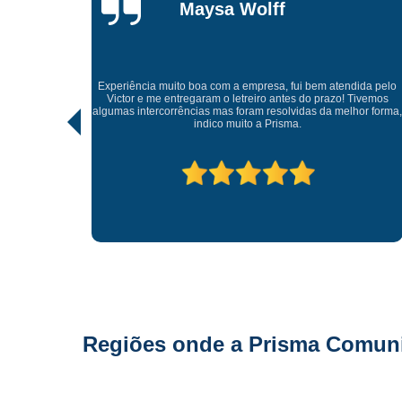
Maysa Wolff
Experiência muito boa com a empresa, fui bem atendida pelo
serviço,
Victor e me entregaram o letreiro antes do prazo! Tivemos
ado pelo
algumas intercorrências mas foram resolvidas da melhor forma
indico muito a Prisma.
Regiões onde a Prisma Comunic