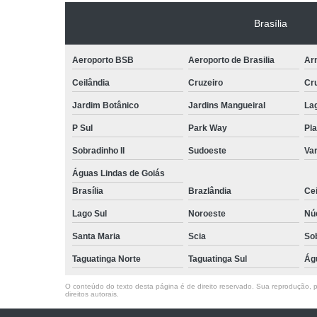
Brasília
Aeroporto BSB
Aeroporto de Brasilia
Arn
Ceilândia
Cruzeiro
Cr
Jardim Botânico
Jardins Mangueiral
La
P Sul
Park Way
Pla
Sobradinho II
Sudoeste
Var
Águas Lindas de Goiás
Brasília
Brazlândia
Cei
Lago Sul
Noroeste
Nú
Santa Maria
Scia
So
Taguatinga Norte
Taguatinga Sul
Ág
O conteúdo do texto desta página é de direito reservado. Sua reprodução, pa
direitos autorais
.