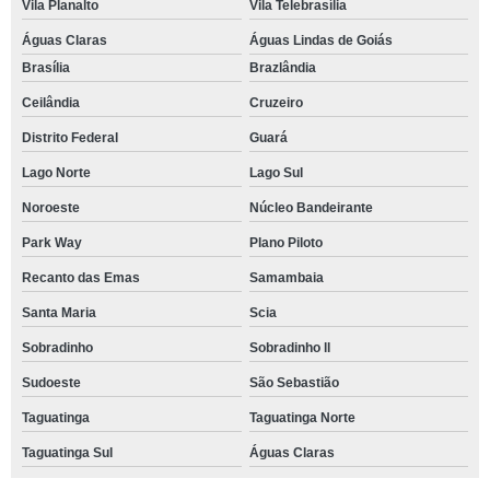
Vila Planalto
Vila Telebrasília
Águas Claras
Águas Lindas de Goiás
Brasília
Brazlândia
Ceilândia
Cruzeiro
Distrito Federal
Guará
Lago Norte
Lago Sul
Noroeste
Núcleo Bandeirante
Park Way
Plano Piloto
Recanto das Emas
Samambaia
Santa Maria
Scia
Sobradinho
Sobradinho ll
Sudoeste
São Sebastião
Taguatinga
Taguatinga Norte
Taguatinga Sul
Águas Claras