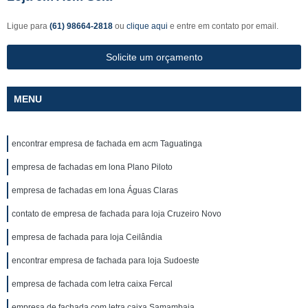
Ligue para
(61) 98664-2818
ou
clique aqui
e entre em contato por email.
Solicite um orçamento
MENU
encontrar empresa de fachada em acm Taguatinga
empresa de fachadas em lona Plano Piloto
empresa de fachadas em lona Águas Claras
contato de empresa de fachada para loja Cruzeiro Novo
empresa de fachada para loja Ceilândia
encontrar empresa de fachada para loja Sudoeste
empresa de fachada com letra caixa Fercal
empresa de fachada com letra caixa Samambaia