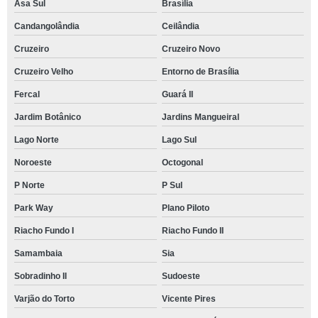
Asa Sul
Brasília
Candangolândia
Ceilândia
Cruzeiro
Cruzeiro Novo
Cruzeiro Velho
Entorno de Brasília
Fercal
Guará II
Jardim Botânico
Jardins Mangueiral
Lago Norte
Lago Sul
Noroeste
Octogonal
P Norte
P Sul
Park Way
Plano Piloto
Riacho Fundo I
Riacho Fundo II
Samambaia
Sia
Sobradinho II
Sudoeste
Varjão do Torto
Vicente Pires