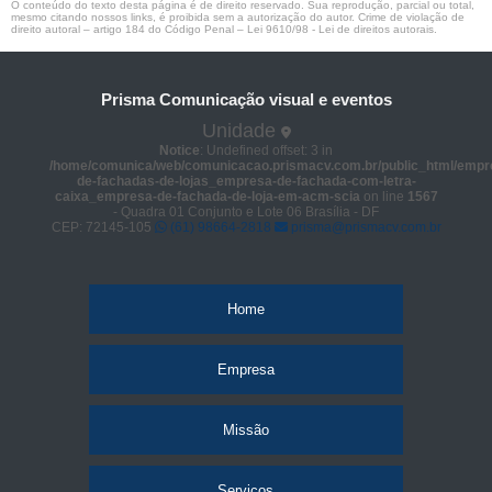
O conteúdo do texto desta página é de direito reservado. Sua reprodução, parcial ou total,
mesmo citando nossos links, é proibida sem a autorização do autor. Crime de violação de
direito autoral – artigo 184 do Código Penal –
Lei 9610/98 - Lei de direitos autorais
.
Prisma Comunicação visual e eventos
Unidade
Notice
: Undefined offset: 3 in
/home/comunica/web/comunicacao.prismacv.com.br/public_html/empr
de-fachadas-de-lojas_empresa-de-fachada-com-letra-
caixa_empresa-de-fachada-de-loja-em-acm-scia
on line
1567
- Quadra 01 Conjunto e Lote 06 Brasília - DF
CEP: 72145-105
(61) 98664-2818
prisma@prismacv.com.br
Home
Empresa
Missão
Serviços