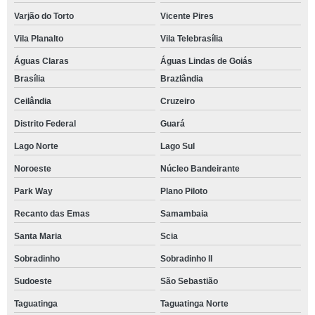
Varjão do Torto
Vicente Pires
Vila Planalto
Vila Telebrasília
Águas Claras
Águas Lindas de Goiás
Brasília
Brazlândia
Ceilândia
Cruzeiro
Distrito Federal
Guará
Lago Norte
Lago Sul
Noroeste
Núcleo Bandeirante
Park Way
Plano Piloto
Recanto das Emas
Samambaia
Santa Maria
Scia
Sobradinho
Sobradinho ll
Sudoeste
São Sebastião
Taguatinga
Taguatinga Norte