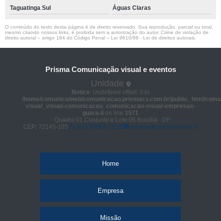
Taguatinga Sul
Águas Claras
O conteúdo do texto desta página é de direito reservado. Sua reprodução, parcial ou total,
mesmo citando nossos links, é proibida sem a autorização do autor. Crime de violação de
direito autoral – artigo 184 do Código Penal –
Lei 9610/98 - Lei de direitos autorais
.
Prisma Comunicação visual e eventos
Unidade
Notice
: Undefined offset: 3 in
/home/comunica/web/comunicacao.prismacv.com.br/public_html/comu
visual_visual-comunicacao_comunicacao-visual-empresas-
guara-ii
on line
1571
- Quadra 01 Conjunto e Lote 06 Brasília - DF
CEP: 72145-105
(61) 98664-2818
prisma@prismacv.com.br
Home
Empresa
Missão