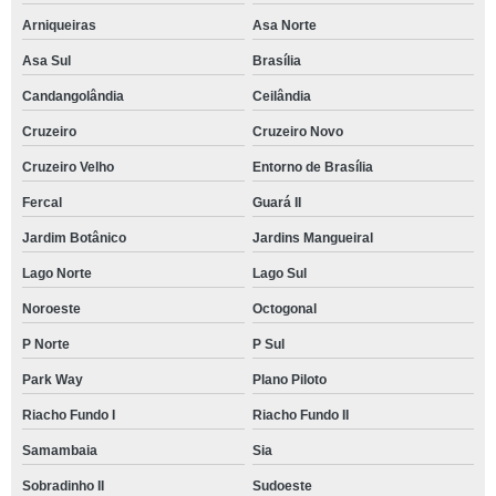
Arniqueiras
Asa Norte
Asa Sul
Brasília
Candangolândia
Ceilândia
Cruzeiro
Cruzeiro Novo
Cruzeiro Velho
Entorno de Brasília
Fercal
Guará II
Jardim Botânico
Jardins Mangueiral
Lago Norte
Lago Sul
Noroeste
Octogonal
P Norte
P Sul
Park Way
Plano Piloto
Riacho Fundo I
Riacho Fundo II
Samambaia
Sia
Sobradinho II
Sudoeste