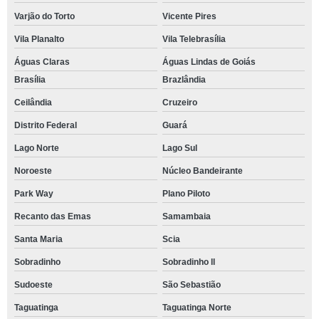
Varjão do Torto
Vicente Pires
Vila Planalto
Vila Telebrasília
Águas Claras
Águas Lindas de Goiás
Brasília
Brazlândia
Ceilândia
Cruzeiro
Distrito Federal
Guará
Lago Norte
Lago Sul
Noroeste
Núcleo Bandeirante
Park Way
Plano Piloto
Recanto das Emas
Samambaia
Santa Maria
Scia
Sobradinho
Sobradinho ll
Sudoeste
São Sebastião
Taguatinga
Taguatinga Norte