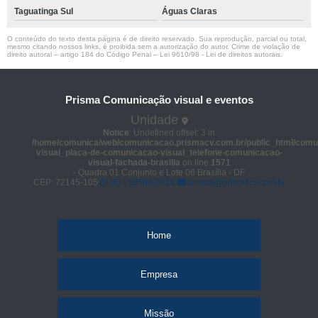
Taguatinga Sul
Águas Claras
O conteúdo do texto desta página é de direito reservado. Sua reprodução, parcial ou total,
mesmo citando nossos links, é proibida sem a autorização do autor. Crime de violação de
direito autoral – artigo 184 do Código Penal –
Lei 9610/98 - Lei de direitos autorais
.
Prisma Comunicação visual e eventos
Unidade
Notice
: Undefined offset: 3 in
/home/comunica/web/comunicacao.prismacv.com.br/public_html/comu
visual_placa-de-comunicacao-visual_telefone-comunicacao-
visual-fachada-brasilia
on line
1571
- Quadra 01 Conjunto e Lote 06 Brasília - DF
CEP: 72145-105
(61) 98664-2818
prisma@prismacv.com.br
Home
Empresa
Missão