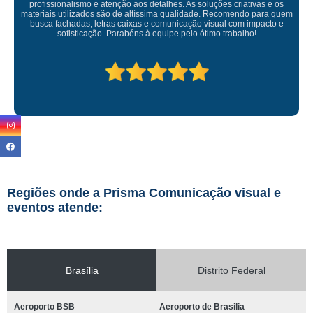
 e os
Empresa maravilhosa, entregue antes do prazo e a instalação
ra quem
ficou perfeita, indico de olhos fechados
cto e
Regiões onde a Prisma Comunicação visual e
eventos atende:
Brasília
Distrito Federal
Aeroporto BSB
Aeroporto de Brasilia