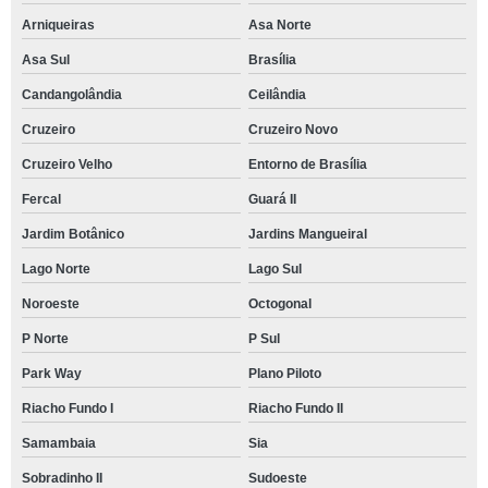
Arniqueiras
Asa Norte
Asa Sul
Brasília
Candangolândia
Ceilândia
Cruzeiro
Cruzeiro Novo
Cruzeiro Velho
Entorno de Brasília
Fercal
Guará II
Jardim Botânico
Jardins Mangueiral
Lago Norte
Lago Sul
Noroeste
Octogonal
P Norte
P Sul
Park Way
Plano Piloto
Riacho Fundo I
Riacho Fundo II
Samambaia
Sia
Sobradinho II
Sudoeste