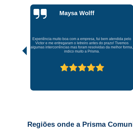
Lisandro
Gonçalves
Tive uma experiência incrível com a Prisma Comunicação
Visual. Desde o atendimento até a entrega final, tudo foi
ida pelo
realizado com muito profissionalismo e atenção aos detalhes.
Tivemos
As soluções criativas e os materiais utilizados são de altíssima
hor forma,
qualidade. Recomendo para quem busca fachadas, letras
caixas e comunicação visual com impacto e sofisticação.
Parabéns à equipe pelo ótimo trabalho!
Regiões onde a Prisma Comunic