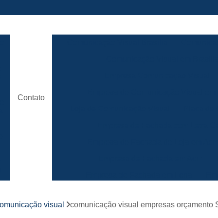
ão
Comunicação Visual Brasilia
Comunicaç
Comunicação Visual em Brasili
e
Empresa Comunicação Visual
e
Empresa de Comunicação Visual em B
Contato
de
Loja de Comunicação Visual
Placa de
a
Empresa de Fachada com Letra C
e
Empresa de Fachada de Loja em Ac
Empresa de Fachada em Acm
r
s
Empresa de Fachada em Lona
Emp
Empresa de Fachada Loja
r
comunicação visual
comunicação visual empresas orçamento 
Empresa de Fachada Loja Comerci