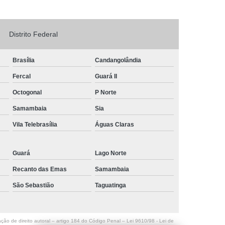
Logo em Acrílico
Letreiro de Loja em Acrílico
ílico com Led
Letreiro Letra em Acrílico
Distrito Federal
de Fachada
Letreiro de Fachada de Loja
Brasília
Candangolândia
reiro Fachada
Letreiro Fachada Loja
Fercal
Guará II
Loja Fachada
Letreiro Luminoso Fachada
Octogonal
P Norte
Letreiro Luminoso para Fachada de Loja
Samambaia
Sia
Letreiro para Fachada de Loja
Vila Telebrasília
Águas Claras
Guará
Lago Norte
Recanto das Emas
Samambaia
São Sebastião
Taguatinga
ação de direito autoral – artigo 184 do Código Penal –
Lei 9610/98 - Lei de