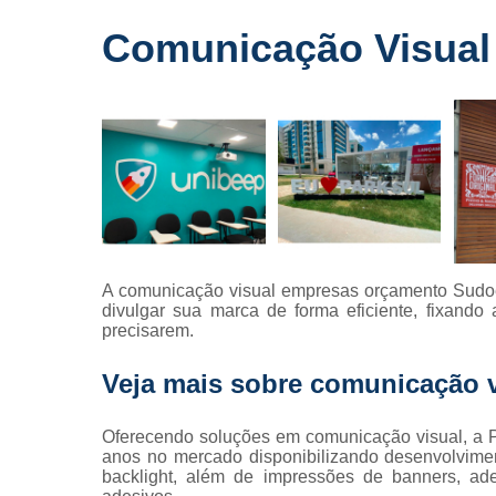
Fornecedo
Comunicação Visual
de letreiros
para
fachadas
Impressõe
digitais
Letras caix
Letreiros d
acrílico
Letreiros pa
A comunicação visual empresas orçamento Sudo
fachadas
divulgar sua marca de forma eficiente, fixand
precisarem.
Veja mais sobre comunicação 
Oferecendo soluções em comunicação visual, a P
anos no mercado disponibilizando desenvolviment
backlight, além de impressões de banners, ade