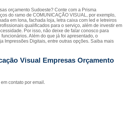
Fornecedor de Fachada de Loja Pla
esas orçamento Sudoeste? Conte com a Prisma
Fornecedor de Fachada em Letra Ca
erviços do ramo de COMUNICAÇÃO VISUAL, por exemplo,
da em lona, fachada loja, letra caixa com led e letreiros
Fornecedor de Fachada Letra Caixa I
fissionais qualificados para o serviço, além de investir em
essidade. Por isso, não deixe de falar conosco para
Fornecedor de Fachada Loja Acrílico
uncionários. Além do que já foi apresentado, o
 Impressões Digitais, entre outras opções. Saiba mais
Fornecedor de Fachada para Loja
Fornecedor de Letreiro Acrílico
cação Visual Empresas Orçamento
Fornecedor de Letreiro Acrílico Ilumin
Fornecedor de Letreiro de Acrílico com Led
Fornecedor de Letreiro de Loja em Acrí
 em contato por email.
Fornecedor de Letreiro em Acrílico com Le
Fornecedor de Letreiro Luminoso Acríli
Fornecedor de Letreiro de Fachada de Loja
Fornecedor de Letreiro Fachada