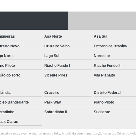
Letreiro de Acrílico com Led
Letreiro de 
Letreiro em Acrílico
Letreiro em Acr
Letreiro Luminoso Acrílico
Letreiro 
iqueiras
Asa Norte
Asa Sul
Letreiro de Led para Fachada
Let
uzeiro Novo
Cruzeiro Velho
Entorno de Brasília
Letreiro Iluminado Fachada
Letreiro 
go Norte
Lago Sul
Noroeste
Letreiro Luminoso para Fachada
no Piloto
Riacho Fundo I
Riacho Fundo II
Letreiro para Fachada
jão do Torto
Vicente Pires
Vila Planalto
lândia
Cruzeiro
Distrito Federal
cleo Bandeirante
Park Way
Plano Piloto
bradinho
Sobradinho ll
Sudoeste
uas Claras
rcial ou total, mesmo citando nossos links, é proibida sem a autorização do autor. Crime de viol