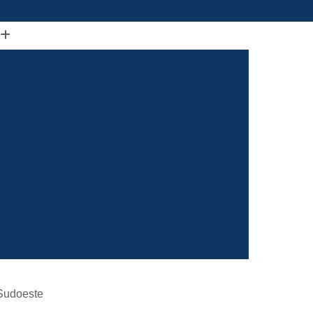
(61) 98664-2818
ão Visual de Loja
Comunicação Visual Df
a
Comunicação Visual Fachada
Empresa de Comunicação Visual
rasilia
Grafica Comunicação Visual
 Comunicação Visual
Visual Comunicação
aixa
Empresa de Fachada de Loja
m
Empresa de Fachada de Loja Placa
Empresa de Fachada em Letra Caixa
resa de Fachada Letra Caixa Iluminada
Empresa de Fachada Loja Acrílico
Sudoeste
al
Empresa de Fachada para Loja