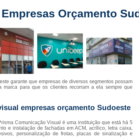
Fabricante de Letreiro de Led Fachada
r
 Empresas Orçamento Su
Fabricante de Letre
Fabricante de Letreiro 
s
Fabricante de Letreiro Iluminado Fachad
Fabricante de Letreiro Led Loja Fachada
a
Fabricante de Letreiro Luminoso Fachada
e
Fabricante de Letreiro L
ra
Fabricante de Letreiro para Fachada de S
este garante que empresas de diversos segmentos possam
o a marca para que os clientes recorram a ela sempre que
Fachada de Loja
Fachada de L
Fachada em Acm
Fachada em
visual empresas orçamento Sudoeste
Fachada Letra Caixa Iluminada
Fachada Loja Comercial
Fachada para L
risma Comunicação Visual é uma instituição que está há 5
o e instalação de fachadas em ACM, acrílico, letra caixa,
Fornecedor de Fachada de Loja
F
sivos, personalização de frotas, placas de sinalização e