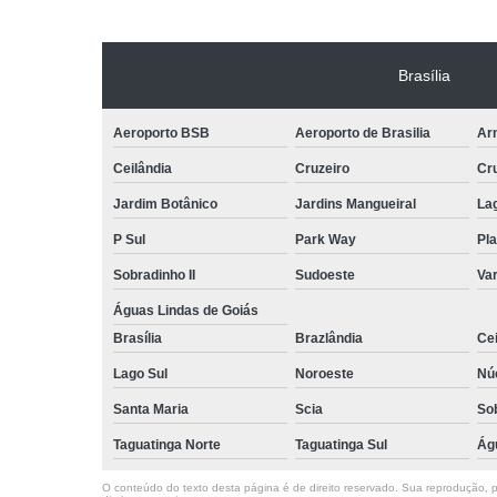
Brasília
Aeroporto BSB
Aeroporto de Brasilia
Arn
Ceilândia
Cruzeiro
Cr
Jardim Botânico
Jardins Mangueiral
La
P Sul
Park Way
Pla
Sobradinho II
Sudoeste
Var
Águas Lindas de Goiás
Brasília
Brazlândia
Cei
Lago Sul
Noroeste
Nú
Santa Maria
Scia
So
Taguatinga Norte
Taguatinga Sul
Ág
O conteúdo do texto desta página é de direito reservado. Sua reprodução, pa