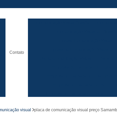
ão
Comunicação Visual Brasilia
Comunicaç
Comunicação Visual em Brasili
e
Empresa Comunicação Visual
e
Empresa de Comunicação Visual em B
Contato
de
Loja de Comunicação Visual
Placa de
a
Empresa de Fachada com Letra C
e
Empresa de Fachada de Loja em Ac
Empresa de Fachada em Acm
r
s
Empresa de Fachada em Lona
Emp
Empresa de Fachada Loja
r
omunicação visual
placa de comunicação visual preço Samamb
Empresa de Fachada Loja Comerci