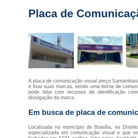
Fornecedo
Placa de Comunicaç
de letreiros
para
fachadas
Impressõe
digitais
Letras caix
Letreiros d
acrílico
Letreiros pa
A placa de comunicação visual preço Samambaia
fachadas
e fixar suas marcas, sendo uma forma de comunica
pode lidar com recursos de identificação com
divulgação da marca.
Em busca de placa de comunic
Localizada no município de Brasília, no Distr
especializada em comunicação visual e que vis