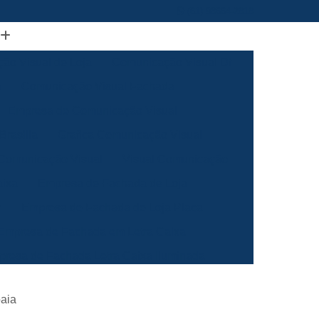
(61) 98664-2818
ão Visual de Loja
Comunicação Visual Df
a
Comunicação Visual Fachada
Empresa de Comunicação Visual
rasilia
Grafica Comunicação Visual
 Comunicação Visual
Visual Comunicação
aixa
Empresa de Fachada de Loja
m
Empresa de Fachada de Loja Placa
Empresa de Fachada em Letra Caixa
resa de Fachada Letra Caixa Iluminada
Empresa de Fachada Loja Acrílico
aia
al
Empresa de Fachada para Loja