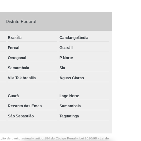
Logo em Acrílico
Letreiro de Loja em Acrílico
ílico com Led
Letreiro Letra em Acrílico
Distrito Federal
de Fachada
Letreiro de Fachada de Loja
Brasília
Candangolândia
reiro Fachada
Letreiro Fachada Loja
Fercal
Guará II
Loja Fachada
Letreiro Luminoso Fachada
Octogonal
P Norte
Letreiro Luminoso para Fachada de Loja
Samambaia
Sia
Letreiro para Fachada de Loja
Vila Telebrasília
Águas Claras
Guará
Lago Norte
Recanto das Emas
Samambaia
São Sebastião
Taguatinga
ação de direito autoral – artigo 184 do Código Penal –
Lei 9610/98 - Lei de