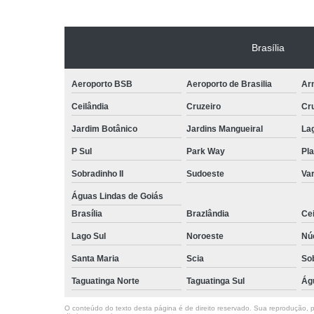
Brasília
Aeroporto BSB
Aeroporto de Brasilia
Arn
Ceilândia
Cruzeiro
Cr
Jardim Botânico
Jardins Mangueiral
La
P Sul
Park Way
Pla
Sobradinho II
Sudoeste
Var
Águas Lindas de Goiás
Brasília
Brazlândia
Cei
Lago Sul
Noroeste
Nú
Santa Maria
Scia
So
Taguatinga Norte
Taguatinga Sul
Ág
O conteúdo do texto desta página é de direito reservado. Sua reprodução, pa