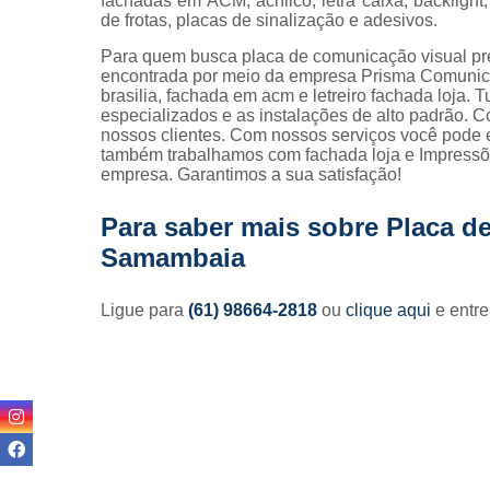
fachadas em ACM, acrílico, letra caixa, backligh
de frotas, placas de sinalização e adesivos.
Para quem busca placa de comunicação visual 
encontrada por meio da empresa Prisma Comunica
brasilia, fachada em acm e letreiro fachada loja. T
especializados e as instalações de alto padrão.
nossos clientes. Com nossos serviços você pode e
também trabalhamos com fachada loja e Impressões
empresa. Garantimos a sua satisfação!
Para saber mais sobre Placa d
Samambaia
Ligue para
(61) 98664-2818
ou
clique aqui
e entre