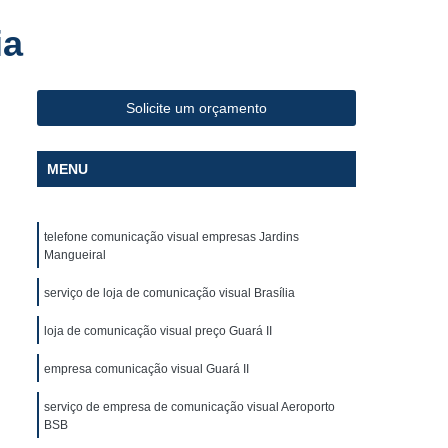
Fabricante de Letreiro de Led Fachada de Loja
ia
iro de Led para Fachada
de Led para Fachada de Loja
Solicite um orçamento
a
Fabricante de Letreiro Led de Fachada
Fabricante de Letreiro Led para Fachada Loja
MENU
Fabricante de Letreiro Luminoso para Fachada
uminoso para Fachada de Loja
telefone comunicação visual empresas Jardins
alão de Beleza
Fachada com Letra Caixa
Mangueiral
oja em Acm
Fachada de Loja Placa
serviço de loja de comunicação visual Brasília
 Letra Caixa
Fachada em Lona
loja de comunicação visual preço Guará II
Fachada Loja
Fachada Loja Acrílico
empresa comunicação visual Guará II
oja
Fornecedor de Fachada com Letra Caixa
serviço de empresa de comunicação visual Aeroporto
ornecedor de Fachada de Loja em Acm
BSB