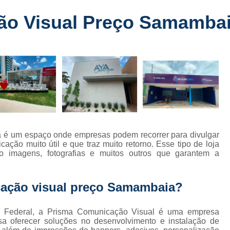
Fabricante de Letreiro de Led Fachada
r
ão Visual Preço Samamba
Fabricante de Letre
Fabricante de Letreiro 
s
Fabricante de Letreiro Iluminado Fachad
Fabricante de Letreiro Led Loja Fachada
a
Fabricante de Letreiro Luminoso Fachada
e
Fabricante de Letreiro L
ra
Fabricante de Letreiro para Fachada de S
 é um espaço onde empresas podem recorrer para divulgar
ção muito útil e que traz muito retorno. Esse tipo de loja
Fachada de Loja
Fachada de L
o imagens, fotografias e muitos outros que garantem a
Fachada em Acm
Fachada em
Fachada Letra Caixa Iluminada
ação visual preço Samambaia?
Fachada Loja Comercial
Fachada para L
ito Federal, a Prisma Comunicação Visual é uma empresa
Fornecedor de Fachada de Loja
F
a oferecer soluções no desenvolvimento e instalação de