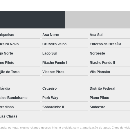
Letreiro de Acrílico com Led
Letreiro de 
Letreiro em Acrílico
Letreiro em Acr
Letreiro Luminoso Acrílico
Letreiro 
iqueiras
Asa Norte
Asa Sul
Letreiro de Led para Fachada
Let
uzeiro Novo
Cruzeiro Velho
Entorno de Brasília
Letreiro Iluminado Fachada
Letreiro 
go Norte
Lago Sul
Noroeste
Letreiro Luminoso para Fachada
no Piloto
Riacho Fundo I
Riacho Fundo II
Letreiro para Fachada
jão do Torto
Vicente Pires
Vila Planalto
lândia
Cruzeiro
Distrito Federal
cleo Bandeirante
Park Way
Plano Piloto
bradinho
Sobradinho ll
Sudoeste
uas Claras
rcial ou total, mesmo citando nossos links, é proibida sem a autorização do autor. Crime de viol