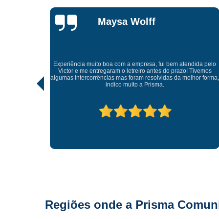
Lisandro
Gonçalves
Tive uma experiência incrível com a Prisma Comunicação
Visual. Desde o atendimento até a entrega final, tudo foi
ida pelo
realizado com muito profissionalismo e atenção aos detalhes.
Tivemos
As soluções criativas e os materiais utilizados são de altíssima
hor forma,
qualidade. Recomendo para quem busca fachadas, letras
caixas e comunicação visual com impacto e sofisticação.
Parabéns à equipe pelo ótimo trabalho!
Regiões onde a Prisma Comunic