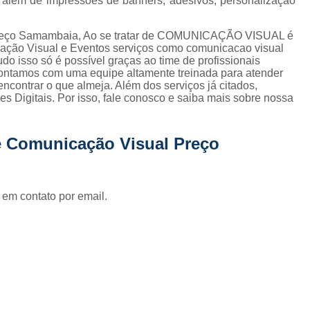
t, além de impressões de banners, adesivos, personalização
Fornecedor de Fachada de Loja Pla
Fornecedor de Fachada em Letra Ca
preço Samambaia, Ao se tratar de COMUNICAÇÃO VISUAL é
ção Visual e Eventos serviços como comunicacao visual
Fornecedor de Fachada Letra Caixa I
udo isso só é possível graças ao time de profissionais
 Contamos com uma equipe altamente treinada para atender
Fornecedor de Fachada Loja Acrílico
ncontrar o que almeja. Além dos serviços já citados,
 Digitais. Por isso, fale conosco e saiba mais sobre nossa
Fornecedor de Fachada para Loja
Fornecedor de Letreiro Acrílico
e Comunicação Visual Preço
Fornecedor de Letreiro Acrílico Ilumin
Fornecedor de Letreiro de Acrílico com Led
Fornecedor de Letreiro de Loja em Acrí
 em contato por email.
Fornecedor de Letreiro em Acrílico com Le
Fornecedor de Letreiro Luminoso Acríli
Fornecedor de Letreiro de Fachada de Loja
Fornecedor de Letreiro Fachada