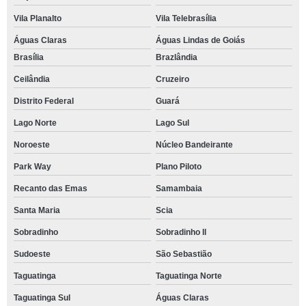
Vila Planalto
Vila Telebrasília
Águas Claras
Águas Lindas de Goiás
Brasília
Brazlândia
Ceilândia
Cruzeiro
Distrito Federal
Guará
Lago Norte
Lago Sul
Noroeste
Núcleo Bandeirante
Park Way
Plano Piloto
Recanto das Emas
Samambaia
Santa Maria
Scia
Sobradinho
Sobradinho ll
Sudoeste
São Sebastião
Taguatinga
Taguatinga Norte
Taguatinga Sul
Águas Claras