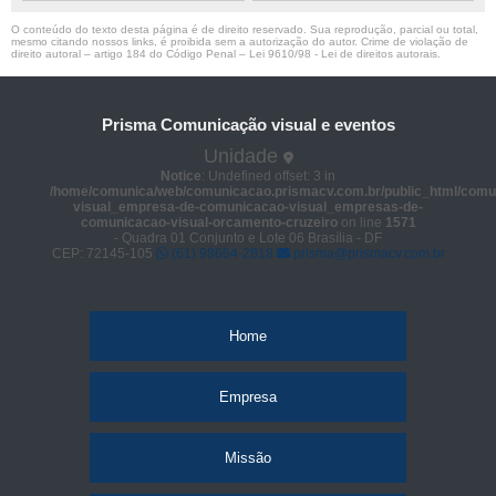
O conteúdo do texto desta página é de direito reservado. Sua reprodução, parcial ou total,
mesmo citando nossos links, é proibida sem a autorização do autor. Crime de violação de
direito autoral – artigo 184 do Código Penal –
Lei 9610/98 - Lei de direitos autorais
.
Prisma Comunicação visual e eventos
Unidade
Notice
: Undefined offset: 3 in
/home/comunica/web/comunicacao.prismacv.com.br/public_html/comu
visual_empresa-de-comunicacao-visual_empresas-de-
comunicacao-visual-orcamento-cruzeiro
on line
1571
- Quadra 01 Conjunto e Lote 06 Brasília - DF
CEP: 72145-105
(61) 98664-2818
prisma@prismacv.com.br
Home
Empresa
Missão