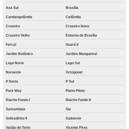
Asa Sul
Brasília
Candangolândia
Ceilândia
Cruzeiro
Cruzeiro Novo
Cruzeiro Velho
Entorno de Brasília
Fercal
Guará II
Jardim Botânico
Jardins Mangueiral
Lago Norte
Lago Sul
Noroeste
Octogonal
P Norte
P Sul
Park Way
Plano Piloto
Riacho Fundo I
Riacho Fundo II
Samambaia
Sia
Sobradinho II
Sudoeste
Varjão do Torto
Vicente Pires