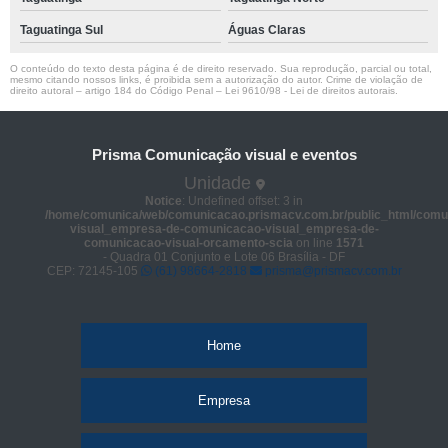
Taguatinga Sul
Águas Claras
O conteúdo do texto desta página é de direito reservado. Sua reprodução, parcial ou total,
mesmo citando nossos links, é proibida sem a autorização do autor. Crime de violação de
direito autoral – artigo 184 do Código Penal –
Lei 9610/98 - Lei de direitos autorais
.
Prisma Comunicação visual e eventos
Unidade
Notice
: Undefined offset: 3 in
/home/comunica/web/comunicacao.prismacv.com.br/public_html/comu
visual_empresa-de-comunicacao-visual_empresa-de-
comunicacao-visual-orcamento-scia
on line
1571
- Quadra 01 Conjunto e Lote 06 Brasília - DF
CEP: 72145-105
(61) 98664-2818
prisma@prismacv.com.br
Home
Empresa