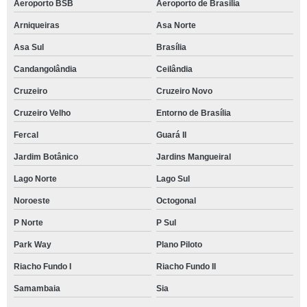
Aeroporto BSB
Aeroporto de Brasilia
Arniqueiras
Asa Norte
Asa Sul
Brasília
Candangolândia
Ceilândia
Cruzeiro
Cruzeiro Novo
Cruzeiro Velho
Entorno de Brasília
Fercal
Guará II
Jardim Botânico
Jardins Mangueiral
Lago Norte
Lago Sul
Noroeste
Octogonal
P Norte
P Sul
Park Way
Plano Piloto
Riacho Fundo I
Riacho Fundo II
Samambaia
Sia