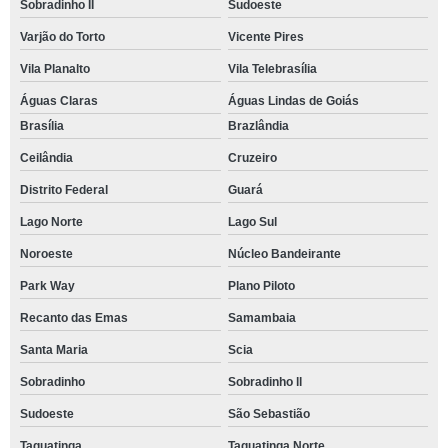
Sobradinho II
Sudoeste
Varjão do Torto
Vicente Pires
Vila Planalto
Vila Telebrasília
Águas Claras
Águas Lindas de Goiás
Brasília
Brazlândia
Ceilândia
Cruzeiro
Distrito Federal
Guará
Lago Norte
Lago Sul
Noroeste
Núcleo Bandeirante
Park Way
Plano Piloto
Recanto das Emas
Samambaia
Santa Maria
Scia
Sobradinho
Sobradinho ll
Sudoeste
São Sebastião
Taguatinga
Taguatinga Norte