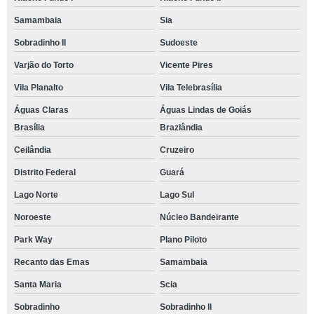
Samambaia
Sia
Sobradinho II
Sudoeste
Varjão do Torto
Vicente Pires
Vila Planalto
Vila Telebrasília
Águas Claras
Águas Lindas de Goiás
Brasília
Brazlândia
Ceilândia
Cruzeiro
Distrito Federal
Guará
Lago Norte
Lago Sul
Noroeste
Núcleo Bandeirante
Park Way
Plano Piloto
Recanto das Emas
Samambaia
Santa Maria
Scia
Sobradinho
Sobradinho ll