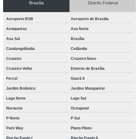
Brasília
Distrito Federal
Aeroporto BSB
Aeroporto de Brasilia
Arniqueiras
Asa Norte
Asa Sul
Brasília
Candangolândia
Ceilândia
Cruzeiro
Cruzeiro Novo
Cruzeiro Velho
Entorno de Brasília
Fercal
Guará II
Jardim Botânico
Jardins Mangueiral
Lago Norte
Lago Sul
Noroeste
Octogonal
P Norte
P Sul
Park Way
Plano Piloto
Riacho Fundo I
Riacho Fundo II