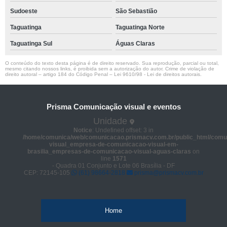
Sudoeste
São Sebastião
Taguatinga
Taguatinga Norte
Taguatinga Sul
Águas Claras
O conteúdo do texto desta página é de direito reservado. Sua reprodução, parcial ou total,
mesmo citando nossos links, é proibida sem a autorização do autor. Crime de violação de
direito autoral – artigo 184 do Código Penal –
Lei 9610/98 - Lei de direitos autorais
.
Prisma Comunicação visual e eventos
Unidade
Notice
: Undefined offset: 3 in
/home/comunica/web/comunicacao.prismacv.com.br/public_html/comu
visual_empresa-de-comunicacao-visual-em-
brasilia_empresas-de-comunicacao-visual-aguas-claras
on
line
1571
- Quadra 01 Conjunto e Lote 06 Brasília - DF
CEP: 72145-105
(61) 98664-2818
prisma@prismacv.com.br
Home