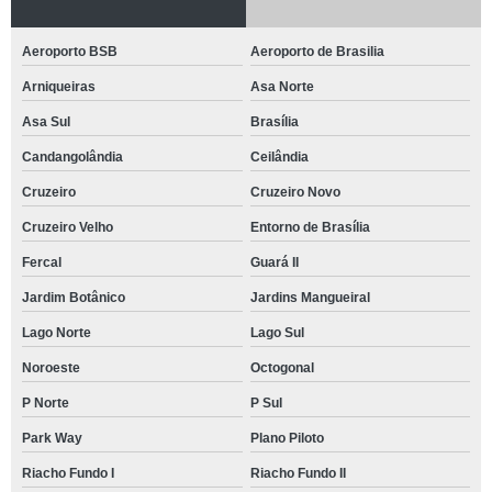
Aeroporto BSB
Aeroporto de Brasilia
Arniqueiras
Asa Norte
Asa Sul
Brasília
Candangolândia
Ceilândia
Cruzeiro
Cruzeiro Novo
Cruzeiro Velho
Entorno de Brasília
Fercal
Guará II
Jardim Botânico
Jardins Mangueiral
Lago Norte
Lago Sul
Noroeste
Octogonal
P Norte
P Sul
Park Way
Plano Piloto
Riacho Fundo I
Riacho Fundo II