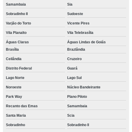
Samambaia
Sia
Sobradinho II
Sudoeste
Varjão do Torto
Vicente Pires
Vila Planalto
Vila Telebrasília
Águas Claras
Águas Lindas de Goiás
Brasília
Brazlândia
Ceilândia
Cruzeiro
Distrito Federal
Guará
Lago Norte
Lago Sul
Noroeste
Núcleo Bandeirante
Park Way
Plano Piloto
Recanto das Emas
Samambaia
Santa Maria
Scia
Sobradinho
Sobradinho ll