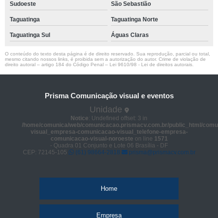
Sudoeste
São Sebastião
Taguatinga
Taguatinga Norte
Taguatinga Sul
Águas Claras
O conteúdo do texto desta página é de direito reservado. Sua reprodução, parcial ou total,
mesmo citando nossos links, é proibida sem a autorização do autor. Crime de violação de
direito autoral – artigo 184 do Código Penal –
Lei 9610/98 - Lei de direitos autorais
.
Prisma Comunicação visual e eventos
Unidade
Notice
: Undefined offset: 3 in
/home/comunica/web/comunicacao.prismacv.com.br/public_html/comu
visual_empresa-comunicacao-visual_telefone-empresa-
comunicacao-visual-noroeste
on line
1571
- Quadra 01 Conjunto e Lote 06 Brasília - DF
CEP: 72145-105
(61) 98664-2818
prisma@prismacv.com.br
Home
Empresa