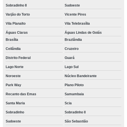
Sobradinho II
Sudoeste
Varjão do Torto
Vicente Pires
Vila Planalto
Vila Telebrasília
Águas Claras
Águas Lindas de Goiás
Brasília
Brazlândia
Ceilândia
Cruzeiro
Distrito Federal
Guará
Lago Norte
Lago Sul
Noroeste
Núcleo Bandeirante
Park Way
Plano Piloto
Recanto das Emas
Samambaia
Santa Maria
Scia
Sobradinho
Sobradinho ll
Sudoeste
São Sebastião