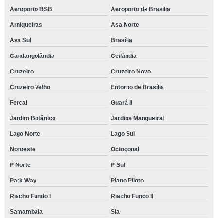
Aeroporto BSB
Aeroporto de Brasilia
Arniqueiras
Asa Norte
Asa Sul
Brasília
Candangolândia
Ceilândia
Cruzeiro
Cruzeiro Novo
Cruzeiro Velho
Entorno de Brasília
Fercal
Guará II
Jardim Botânico
Jardins Mangueiral
Lago Norte
Lago Sul
Noroeste
Octogonal
P Norte
P Sul
Park Way
Plano Piloto
Riacho Fundo I
Riacho Fundo II
Samambaia
Sia