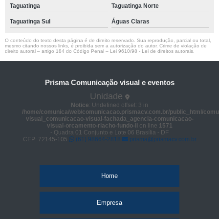
Taguatinga
Taguatinga Norte
Taguatinga Sul
Águas Claras
O conteúdo do texto desta página é de direito reservado. Sua reprodução, parcial ou total,
mesmo citando nossos links, é proibida sem a autorização do autor. Crime de violação de
direito autoral – artigo 184 do Código Penal –
Lei 9610/98 - Lei de direitos autorais
.
Prisma Comunicação visual e eventos
Unidade
Notice
: Undefined offset: 3 in
/home/comunica/web/comunicacao.prismacv.com.br/public_html/comu
visual_comunicacao-visual-fachada_agencia-comunicacao-
visual-orcamento-riacho-fundo-ii
on line
1571
- Quadra 01 Conjunto e Lote 06 Brasília - DF
CEP: 72145-105
(61) 98664-2818
prisma@prismacv.com.br
Home
Empresa