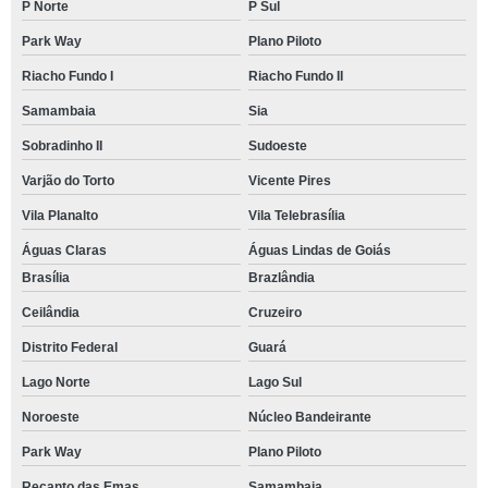
P Norte
P Sul
Park Way
Plano Piloto
Riacho Fundo I
Riacho Fundo II
Samambaia
Sia
Sobradinho II
Sudoeste
Varjão do Torto
Vicente Pires
Vila Planalto
Vila Telebrasília
Águas Claras
Águas Lindas de Goiás
Brasília
Brazlândia
Ceilândia
Cruzeiro
Distrito Federal
Guará
Lago Norte
Lago Sul
Noroeste
Núcleo Bandeirante
Park Way
Plano Piloto
Recanto das Emas
Samambaia