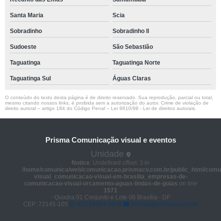
Santa Maria
Scia
Sobradinho
Sobradinho ll
Sudoeste
São Sebastião
Taguatinga
Taguatinga Norte
Taguatinga Sul
Águas Claras
O conteúdo do texto desta página é de direito reservado. Sua reprodução, parcial ou total,
mesmo citando nossos links, é proibida sem a autorização do autor. Crime de violação de
direito autoral – artigo 184 do Código Penal –
Lei 9610/98 - Lei de direitos autorais
.
Prisma Comunicação visual e eventos
Unidade
Notice
: Undefined offset: 3 in
/home/comunica/web/comunicacao.prismacv.com.br/public_html/comu
visual_comunicacao-visual-em-brasilia_empresas-de-
comunicacao-visual-orcamento-aguas-lindas-de-goias
on line
1571
- Quadra 01 Conjunto e Lote 06 Brasília - DF
CEP: 72145-105
(61) 98664-2818
prisma@prismacv.com.br