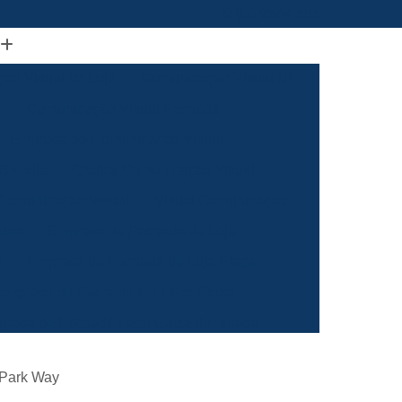
(61) 98664-2818
ão Visual de Loja
Comunicação Visual Df
a
Comunicação Visual Fachada
Empresa de Comunicação Visual
rasilia
Grafica Comunicação Visual
 Comunicação Visual
Visual Comunicação
aixa
Empresa de Fachada de Loja
m
Empresa de Fachada de Loja Placa
Empresa de Fachada em Letra Caixa
resa de Fachada Letra Caixa Iluminada
Empresa de Fachada Loja Acrílico
 Park Way
al
Empresa de Fachada para Loja