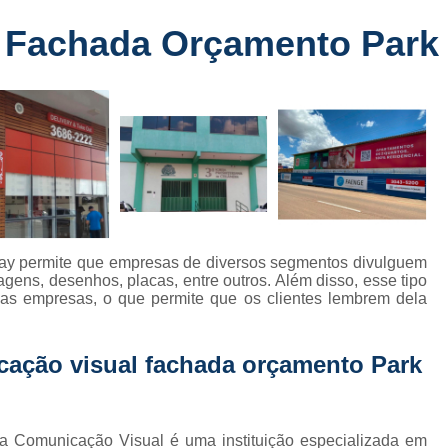
Fabricante de Letreiro de Led Fachada
r
 Fachada Orçamento Park
Fabricante de Letre
Fabricante de Letreiro 
s
Fabricante de Letreiro Iluminado Fachad
Fabricante de Letreiro Led Loja Fachada
a
Fabricante de Letreiro Luminoso Fachada
e
Fabricante de Letreiro L
ra
Fabricante de Letreiro para Fachada de S
ay permite que empresas de diversos segmentos divulguem
gens, desenhos, placas, entre outros. Além disso, esse tipo
Fachada de Loja
Fachada de L
as empresas, o que permite que os clientes lembrem dela
Fachada em Acm
Fachada em
Fachada Letra Caixa Iluminada
cação visual fachada orçamento Park
Fachada Loja Comercial
Fachada para L
Fornecedor de Fachada de Loja
F
sma Comunicação Visual é uma instituição especializada em