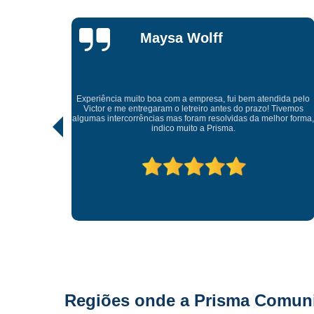
Lisandro
Gonçalves
Tive uma experiência incrível com a Prisma Comunicação
Visual. Desde o atendimento até a entrega final, tudo foi
ida pelo
realizado com muito profissionalismo e atenção aos detalhes.
Tivemos
As soluções criativas e os materiais utilizados são de altíssima
hor forma,
qualidade. Recomendo para quem busca fachadas, letras
caixas e comunicação visual com impacto e sofisticação.
Parabéns à equipe pelo ótimo trabalho!
Regiões onde a Prisma Comunic