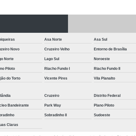
Letreiro de Acrílico com Led
Letreiro de 
Letreiro em Acrílico
Letreiro em Acr
Letreiro Luminoso Acrílico
Letreiro 
iqueiras
Asa Norte
Asa Sul
Letreiro de Led para Fachada
Let
uzeiro Novo
Cruzeiro Velho
Entorno de Brasília
Letreiro Iluminado Fachada
Letreiro 
go Norte
Lago Sul
Noroeste
Letreiro Luminoso para Fachada
no Piloto
Riacho Fundo I
Riacho Fundo II
Letreiro para Fachada
jão do Torto
Vicente Pires
Vila Planalto
lândia
Cruzeiro
Distrito Federal
cleo Bandeirante
Park Way
Plano Piloto
bradinho
Sobradinho ll
Sudoeste
uas Claras