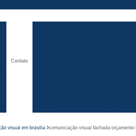
ão
Comunicação Visual Brasilia
Comunicaç
Comunicação Visual em Brasili
e
Empresa Comunicação Visual
e
Empresa de Comunicação Visual em B
Contato
de
Loja de Comunicação Visual
Placa de
a
Empresa de Fachada com Letra C
e
Empresa de Fachada de Loja em Ac
Empresa de Fachada em Acm
r
s
Empresa de Fachada em Lona
Emp
Empresa de Fachada Loja
r
ão visual em brasilia
comunicação visual fachada orçamento
Empresa de Fachada Loja Comerci