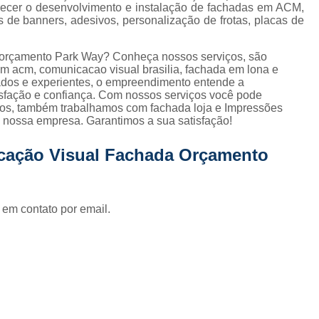
Fornecedor de Fachada de Loja Pla
recer o desenvolvimento e instalação de fachadas em ACM,
es de banners, adesivos, personalização de frotas, placas de
Fornecedor de Fachada em Letra Ca
Fornecedor de Fachada Letra Caixa I
 orçamento Park Way? Conheça nossos serviços, são
 acm, comunicacao visual brasilia, fachada em lona e
Fornecedor de Fachada Loja Acrílico
cados e experientes, o empreendimento entende a
isfação e confiança. Com nossos serviços você pode
Fornecedor de Fachada para Loja
ados, também trabalhamos com fachada loja e Impressões
re nossa empresa. Garantimos a sua satisfação!
Fornecedor de Letreiro Acrílico
Fornecedor de Letreiro Acrílico Ilumin
cação Visual Fachada Orçamento
Fornecedor de Letreiro de Acrílico com Led
Fornecedor de Letreiro de Loja em Acrí
 em contato por email.
Fornecedor de Letreiro em Acrílico com Le
Fornecedor de Letreiro Luminoso Acríli
Fornecedor de Letreiro de Fachada de Loja
Fornecedor de Letreiro Fachada