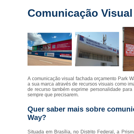
Fornecedo
Comunicação Visual
de letreiros
para
fachadas
Impressõe
digitais
Letras caix
Letreiros d
acrílico
Letreiros pa
A comunicação visual fachada orçamento Park W
fachadas
a sua marca através de recursos visuais como ima
de recurso também exprime personalidade para 
sempre que precisarem.
Quer saber mais sobre comuni
Way?
Situada em Brasília, no Distrito Federal, a Pri