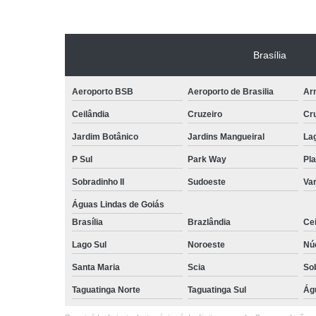
Brasília
Aeroporto BSB
Aeroporto de Brasilia
Arn
Ceilândia
Cruzeiro
Cr
Jardim Botânico
Jardins Mangueiral
La
P Sul
Park Way
Pla
Sobradinho II
Sudoeste
Var
Águas Lindas de Goiás
Brasília
Brazlândia
Cei
Lago Sul
Noroeste
Nú
Santa Maria
Scia
So
Taguatinga Norte
Taguatinga Sul
Ág