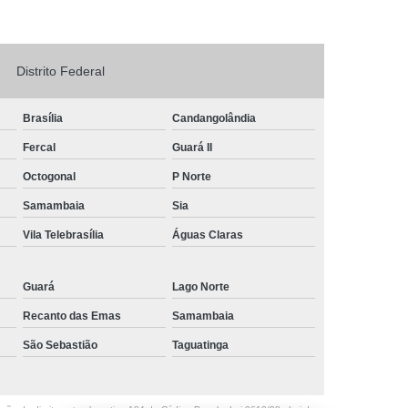
Logo em Acrílico
Letreiro de Loja em Acrílico
ílico com Led
Letreiro Letra em Acrílico
Distrito Federal
de Fachada
Letreiro de Fachada de Loja
Brasília
Candangolândia
reiro Fachada
Letreiro Fachada Loja
Fercal
Guará II
Loja Fachada
Letreiro Luminoso Fachada
Octogonal
P Norte
Letreiro Luminoso para Fachada de Loja
Samambaia
Sia
Letreiro para Fachada de Loja
Vila Telebrasília
Águas Claras
Guará
Lago Norte
Recanto das Emas
Samambaia
São Sebastião
Taguatinga