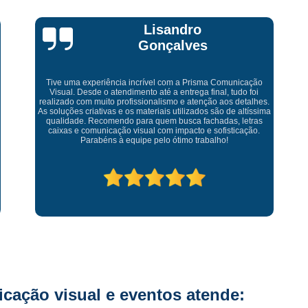
Fornecedor de Letreiro Iluminado Facha
Fornecedor de Letreiro Luminoso Fachada
Bruna Eduarda
Fornecedor de Letreiro L
Fornecedor de Letreiro para Fachada
Adesivo Impressão Digital
Impressão
Empresa maravilhosa, entregue antes do prazo e a instalação
da lona ficou perfeita, indico de olhos fechados
Impressão Digital Adesivo
Im
Impressão Digital Adesivo de Parede Infan
Impressão Digital Banner
Impressão Digital em Lona com Ilhós
Impressão Digital Placas
Letra Caixa
L
Letra Caixa com Iluminação Interna
L
Letra Caixa em Inox
Letra Caixa em Pvc
Letra de Caixa
Letra Tipo Caixa
ação visual e eventos atende:
Letreiro Acrílico Caixa
Letreiro A