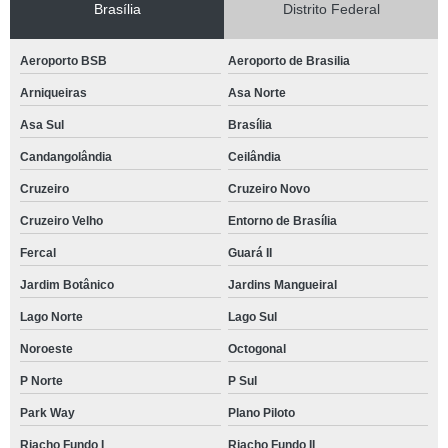
Brasília
Distrito Federal
Aeroporto BSB
Aeroporto de Brasilia
Arniqueiras
Asa Norte
Asa Sul
Brasília
Candangolândia
Ceilândia
Cruzeiro
Cruzeiro Novo
Cruzeiro Velho
Entorno de Brasília
Fercal
Guará II
Jardim Botânico
Jardins Mangueiral
Lago Norte
Lago Sul
Noroeste
Octogonal
P Norte
P Sul
Park Way
Plano Piloto
Riacho Fundo I
Riacho Fundo II