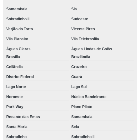
Samambaia
Sia
Sobradinho II
Sudoeste
Varjão do Torto
Vicente Pires
Vila Planalto
Vila Telebrasília
Águas Claras
Águas Lindas de Goiás
Brasília
Brazlândia
Ceilândia
Cruzeiro
Distrito Federal
Guará
Lago Norte
Lago Sul
Noroeste
Núcleo Bandeirante
Park Way
Plano Piloto
Recanto das Emas
Samambaia
Santa Maria
Scia
Sobradinho
Sobradinho ll