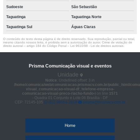
Sudoeste
São Sebastião
Taguatinga
Taguatinga Norte
Taguatinga Sul
Águas Claras
O conteúdo do texto desta página é de direito reservado. Sua reprodução, parcial ou total,
mesmo citando nossos links, é proibida sem a autorização do autor. Crime de violação de
direito autoral – artigo 184 do Código Penal –
Lei 9610/98 - Lei de direitos autorais
.
Prisma Comunicação visual e eventos
Unidade
Notice
: Undefined offset: 3 in
/home/comunica/web/comunicacao.prismacv.com.br/public_html/comu
visual_comunicacao-visual-df_telefone-empresa-
comunicacao-visual-preco-riacho-fundo-i
on line
1571
- Quadra 01 Conjunto e Lote 06 Brasília - DF
CEP: 72145-105
(61) 98664-2818
prisma@prismacv.com.br
Home