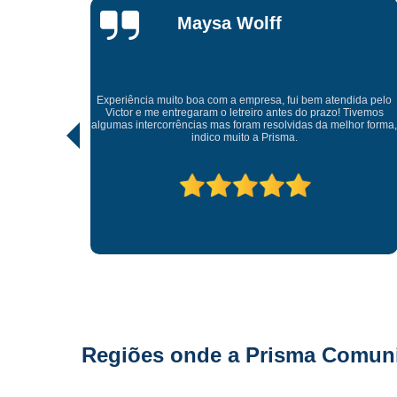
Maysa Wolff
Experiência muito boa com a empresa, fui bem atendida pelo
Victor e me entregaram o letreiro antes do prazo! Tivemos
A
algumas intercorrências mas foram resolvidas da melhor forma,
indico muito a Prisma.
Regiões onde a Prisma Comunic