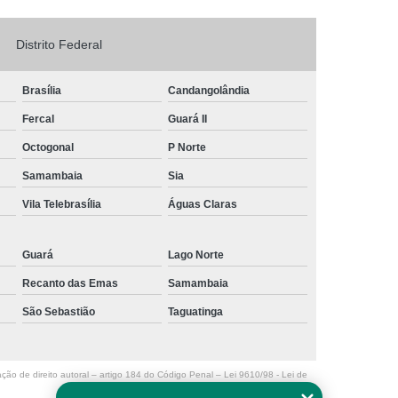
Logo em Acrílico
Letreiro de Loja em Acrílico
Distrito Federal
ílico com Led
Letreiro Letra em Acrílico
de Fachada
Letreiro de Fachada de Loja
Brasília
Candangolândia
reiro Fachada
Letreiro Fachada Loja
Fercal
Guará II
Loja Fachada
Letreiro Luminoso Fachada
Octogonal
P Norte
Samambaia
Sia
Letreiro Luminoso para Fachada de Loja
Vila Telebrasília
Águas Claras
Letreiro para Fachada de Loja
Guará
Lago Norte
Recanto das Emas
Samambaia
São Sebastião
Taguatinga
ação de direito autoral – artigo 184 do Código Penal –
Lei 9610/98 - Lei de