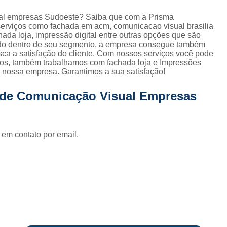
Fornecedor de Fachada de Loja Pla
ual empresas Sudoeste? Saiba que com a Prisma
Fornecedor de Fachada em Letra Ca
erviços como fachada em acm, comunicacao visual brasilia
achada loja, impressão digital entre outras opções que são
Fornecedor de Fachada Letra Caixa I
iado dentro de seu segmento, a empresa consegue também
ca a satisfação do cliente. Com nossos serviços você pode
Fornecedor de Fachada Loja Acrílico
ados, também trabalhamos com fachada loja e Impressões
re nossa empresa. Garantimos a sua satisfação!
Fornecedor de Fachada para Loja
Fornecedor de Letreiro Acrílico
o de Comunicação Visual Empresas
Fornecedor de Letreiro Acrílico Ilumin
Fornecedor de Letreiro de Acrílico com Led
 em contato por email.
Fornecedor de Letreiro de Loja em Acrí
Fornecedor de Letreiro em Acrílico com Le
Fornecedor de Letreiro Luminoso Acríli
Fornecedor de Letreiro de Fachada de Loja
Fornecedor de Letreiro Fachada