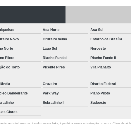
Letreiro de Acrílico com Led
Letreiro de 
Letreiro em Acrílico
Letreiro em Acr
Letreiro Luminoso Acrílico
Letreiro 
iqueiras
Asa Norte
Asa Sul
Letreiro de Led para Fachada
Let
uzeiro Novo
Cruzeiro Velho
Entorno de Brasília
Letreiro Iluminado Fachada
Letreiro 
go Norte
Lago Sul
Noroeste
no Piloto
Riacho Fundo I
Riacho Fundo II
Letreiro Luminoso para Fachada
jão do Torto
Vicente Pires
Vila Planalto
Letreiro para Fachada
lândia
Cruzeiro
Distrito Federal
cleo Bandeirante
Park Way
Plano Piloto
bradinho
Sobradinho ll
Sudoeste
uas Claras
rcial ou total, mesmo citando nossos links, é proibida sem a autorização do autor. Crime de viol