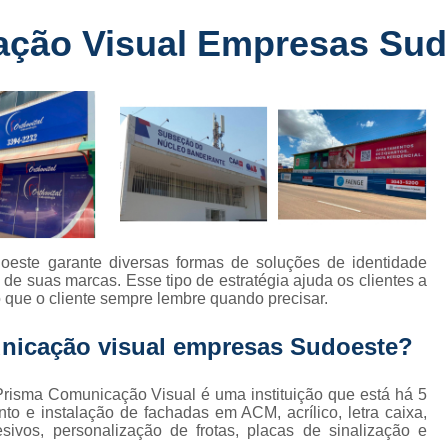
Fabricante de Letreiro de Led Fachada
r
ação Visual Empresas Sud
Fabricante de Letre
Fabricante de Letreiro 
s
Fabricante de Letreiro Iluminado Fachad
Fabricante de Letreiro Led Loja Fachada
a
Fabricante de Letreiro Luminoso Fachada
e
Fabricante de Letreiro L
ra
Fabricante de Letreiro para Fachada de S
este garante diversas formas de soluções de identidade
de suas marcas. Esse tipo de estratégia ajuda os clientes a
Fachada de Loja
Fachada de L
 que o cliente sempre lembre quando precisar.
Fachada em Acm
Fachada em
nicação visual empresas Sudoeste?
Fachada Letra Caixa Iluminada
Fachada Loja Comercial
Fachada para L
risma Comunicação Visual é uma instituição que está há 5
o e instalação de fachadas em ACM, acrílico, letra caixa,
Fornecedor de Fachada de Loja
F
sivos, personalização de frotas, placas de sinalização e