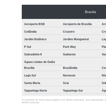
Brasília
Aeroporto BSB
Aeroporto de Brasilia
Arn
Ceilândia
Cruzeiro
Cr
Jardim Botânico
Jardins Mangueiral
La
P Sul
Park Way
Pla
Sobradinho II
Sudoeste
Var
Águas Lindas de Goiás
Brasília
Brazlândia
Cei
Lago Sul
Noroeste
Nú
Santa Maria
Scia
So
Taguatinga Norte
Taguatinga Sul
Ág
O conteúdo do texto desta página é de direito reservado. Sua reprodução, pa
direitos autorais
.