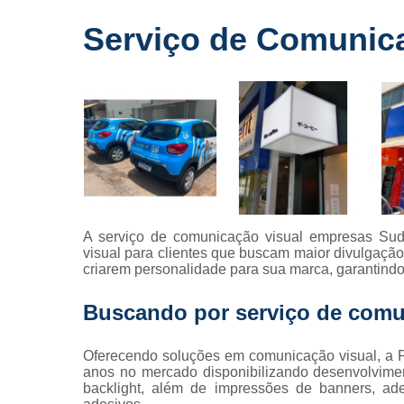
Fornecedo
Serviço de Comunic
de letreiros
para
fachadas
Impressõe
digitais
Letras caix
Letreiros d
acrílico
Letreiros pa
A serviço de comunicação visual empresas Sudo
fachadas
visual para clientes que buscam maior divulgação 
criarem personalidade para sua marca, garantindo
Buscando por serviço de comu
Oferecendo soluções em comunicação visual, a P
anos no mercado disponibilizando desenvolviment
backlight, além de impressões de banners, ade