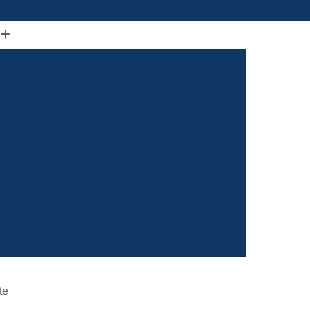
(61) 98664-2818
ão Visual de Loja
Comunicação Visual Df
a
Comunicação Visual Fachada
Empresa de Comunicação Visual
rasilia
Grafica Comunicação Visual
 Comunicação Visual
Visual Comunicação
aixa
Empresa de Fachada de Loja
m
Empresa de Fachada de Loja Placa
Empresa de Fachada em Letra Caixa
resa de Fachada Letra Caixa Iluminada
Empresa de Fachada Loja Acrílico
te
al
Empresa de Fachada para Loja