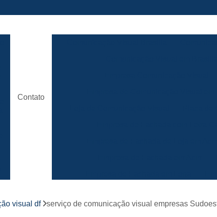
ão
Comunicação Visual Brasilia
Comunicaç
Comunicação Visual em Brasili
e
Empresa Comunicação Visual
e
Empresa de Comunicação Visual em B
Contato
de
Loja de Comunicação Visual
Placa de
a
Empresa de Fachada com Letra C
e
Empresa de Fachada de Loja em Ac
Empresa de Fachada em Acm
r
s
Empresa de Fachada em Lona
Emp
Empresa de Fachada Loja
r
ão visual df
serviço de comunicação visual empresas Sudoes
Empresa de Fachada Loja Comerci