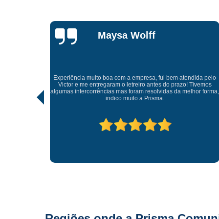
Lisandro
Gonçalves
Tive uma experiência incrível com a Prisma Comunicação
Visual. Desde o atendimento até a entrega final, tudo foi
ida pelo
realizado com muito profissionalismo e atenção aos detalhes.
Tivemos
As soluções criativas e os materiais utilizados são de altíssima
hor forma,
qualidade. Recomendo para quem busca fachadas, letras
caixas e comunicação visual com impacto e sofisticação.
Parabéns à equipe pelo ótimo trabalho!
Regiões onde a Prisma Comunic