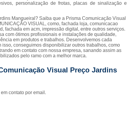
Fornecedor de Fachada de Loja Pla
sivos, personalização de frotas, placas de sinalização e
Fornecedor de Fachada em Letra Ca
ardins Mangueiral? Saiba que a Prisma Comunicação Visual
Fornecedor de Fachada Letra Caixa I
OMUNICAÇÃO VISUAL, como, fachada loja, comunicacao
ed, fachada em acm, impressão digital, entre outros serviços.
Fornecedor de Fachada Loja Acrílico
a com ótimos profissionais e instalações de qualidade,
elência em produtos e trabalhos. Desenvolvemos cada
Fornecedor de Fachada para Loja
m isso, conseguimos disponibilizar outros trabalhos, como
entrando em contato com nossa empresa, sanando assim as
Fornecedor de Letreiro Acrílico
ibilizados pelo ramo com a melhor marca.
Fornecedor de Letreiro Acrílico Ilumin
 Comunicação Visual Preço Jardins
Fornecedor de Letreiro de Acrílico com Led
Fornecedor de Letreiro de Loja em Acrí
 em contato por email.
Fornecedor de Letreiro em Acrílico com Le
Fornecedor de Letreiro Luminoso Acríli
Fornecedor de Letreiro de Fachada de Loja
Fornecedor de Letreiro Fachada