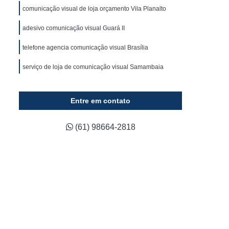
ca
Fornecedor de Fachada em Acm
comunicação visual de loja orçamento Vila Planalto
ixa
Fornecedor de Fachada em Lona
adesivo comunicação visual Guará II
luminada
Fornecedor de Fachada Loja
telefone agencia comunicação visual Brasília
Fornecedor de Fachada Loja Comercial
serviço de loja de comunicação visual Samambaia
Fornecedor de Letreiro 3d Acrílico
Fornecedor de Letreiro Acrílico Caixa
Entre em contato
ado
Fornecedor de Letreiro de Acrílico
Fornecedor de Letreiro de Logo em Acrílico
(61) 98664-2818
lico
Fornecedor de Letreiro em Acrílico
d
Fornecedor de Letreiro Letra em Acrílico
co
Fornecedor de Letreiro de Fachada
Fornecedor de Letreiro de Led para Fachada
Fornecedor de Letreiro Fachada Loja