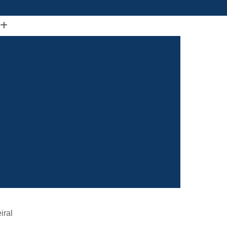
(61) 98664-2818
ão Visual de Loja
Comunicação Visual Df
a
Comunicação Visual Fachada
Empresa de Comunicação Visual
rasilia
Grafica Comunicação Visual
 Comunicação Visual
Visual Comunicação
aixa
Empresa de Fachada de Loja
m
Empresa de Fachada de Loja Placa
Empresa de Fachada em Letra Caixa
resa de Fachada Letra Caixa Iluminada
Empresa de Fachada Loja Acrílico
iral
al
Empresa de Fachada para Loja