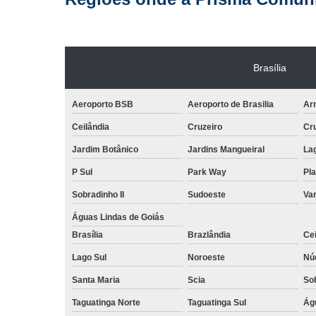
Brasília
Aeroporto BSB
Aeroporto de Brasilia
Arn
Ceilândia
Cruzeiro
Cr
Jardim Botânico
Jardins Mangueiral
La
P Sul
Park Way
Pla
Sobradinho II
Sudoeste
Var
Águas Lindas de Goiás
Brasília
Brazlândia
Cei
Lago Sul
Noroeste
Nú
Santa Maria
Scia
So
Taguatinga Norte
Taguatinga Sul
Ág