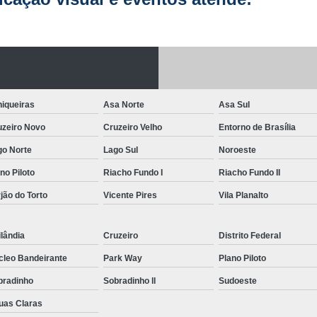
Letreiro de Acrílico com Led
Letreiro de 
Letreiro em Acrílico
Letreiro em Acr
Letreiro Luminoso Acrílico
Letreiro 
Letreiro de Led para Fachada
Let
iqueiras
Asa Norte
Asa Sul
Letreiro Iluminado Fachada
Letreiro 
uzeiro Novo
Cruzeiro Velho
Entorno de Brasília
Letreiro Luminoso para Fachada
go Norte
Lago Sul
Noroeste
Letreiro para Fachada
no Piloto
Riacho Fundo I
Riacho Fundo II
jão do Torto
Vicente Pires
Vila Planalto
lândia
Cruzeiro
Distrito Federal
cleo Bandeirante
Park Way
Plano Piloto
bradinho
Sobradinho ll
Sudoeste
uas Claras