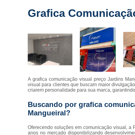
Fornecedo
Grafica Comunicação
de letreiros
para
fachadas
Impressõe
digitais
Letras caix
Letreiros d
acrílico
Letreiros pa
A grafica comunicação visual preço Jardins Man
fachadas
visual para clientes que buscam maior divulgação 
criarem personalidade para sua marca, garantindo
Buscando por grafica comunica
Mangueiral?
Oferecendo soluções em comunicação visual, a P
anos no mercado disponibilizando desenvolviment