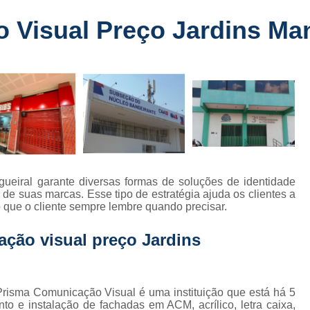
Fabricante de Letreiro de Led Fachada
r
 Visual Preço Jardins Ma
Fabricante de Letre
Fabricante de Letreiro 
s
Fabricante de Letreiro Iluminado Fachad
Fabricante de Letreiro Led Loja Fachada
a
Fabricante de Letreiro Luminoso Fachada
e
Fabricante de Letreiro L
ra
Fabricante de Letreiro para Fachada de S
gueiral garante diversas formas de soluções de identidade
de suas marcas. Esse tipo de estratégia ajuda os clientes a
Fachada de Loja
Fachada de L
 que o cliente sempre lembre quando precisar.
Fachada em Acm
Fachada em
ção visual preço Jardins
Fachada Letra Caixa Iluminada
Fachada Loja Comercial
Fachada para L
Fornecedor de Fachada de Loja
F
risma Comunicação Visual é uma instituição que está há 5
o e instalação de fachadas em ACM, acrílico, letra caixa,