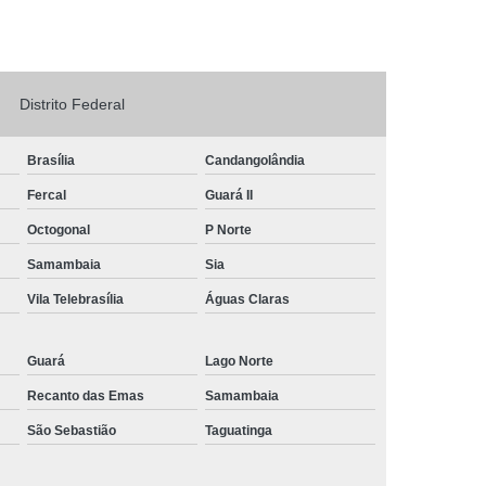
Logo em Acrílico
Letreiro de Loja em Acrílico
ílico com Led
Letreiro Letra em Acrílico
Distrito Federal
de Fachada
Letreiro de Fachada de Loja
reiro Fachada
Letreiro Fachada Loja
Brasília
Candangolândia
Loja Fachada
Letreiro Luminoso Fachada
Fercal
Guará II
Letreiro Luminoso para Fachada de Loja
Octogonal
P Norte
Letreiro para Fachada de Loja
Samambaia
Sia
Vila Telebrasília
Águas Claras
Guará
Lago Norte
Recanto das Emas
Samambaia
São Sebastião
Taguatinga