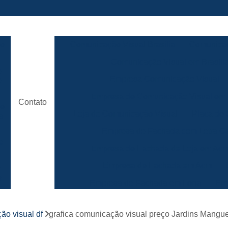
ão
Comunicação Visual Brasilia
Comunicaç
Comunicação Visual em Brasili
e
Empresa Comunicação Visual
e
Empresa de Comunicação Visual em B
Contato
de
Loja de Comunicação Visual
Placa de
a
Empresa de Fachada com Letra C
e
Empresa de Fachada de Loja em Ac
Empresa de Fachada em Acm
r
s
Empresa de Fachada em Lona
Emp
Empresa de Fachada Loja
r
ão visual df
grafica comunicação visual preço Jardins Mangue
Empresa de Fachada Loja Comerci