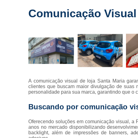
Fornecedo
Comunicação Visual 
de letreiros
para
fachadas
Impressõe
digitais
Letras caix
Letreiros d
acrílico
Letreiros pa
A comunicação visual de loja Santa Maria garan
fachadas
clientes que buscam maior divulgação de suas ma
personalidade para sua marca, garantindo que o c
Buscando por comunicação visu
Oferecendo soluções em comunicação visual, a P
anos no mercado disponibilizando desenvolviment
backlight, além de impressões de banners, ade