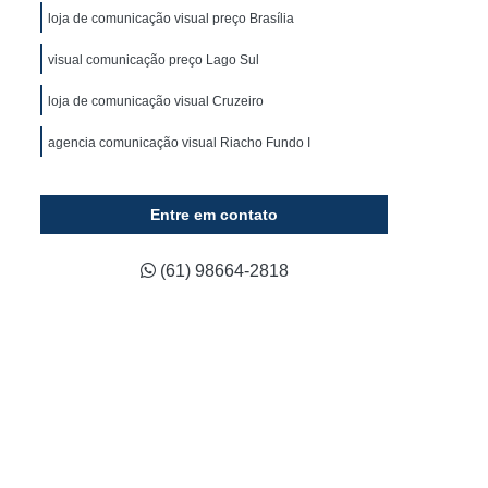
ca
Fornecedor de Fachada em Acm
loja de comunicação visual preço Brasília
ixa
Fornecedor de Fachada em Lona
visual comunicação preço Lago Sul
luminada
Fornecedor de Fachada Loja
loja de comunicação visual Cruzeiro
Fornecedor de Fachada Loja Comercial
agencia comunicação visual Riacho Fundo I
Fornecedor de Letreiro 3d Acrílico
Fornecedor de Letreiro Acrílico Caixa
Entre em contato
ado
Fornecedor de Letreiro de Acrílico
Fornecedor de Letreiro de Logo em Acrílico
(61) 98664-2818
lico
Fornecedor de Letreiro em Acrílico
d
Fornecedor de Letreiro Letra em Acrílico
co
Fornecedor de Letreiro de Fachada
Fornecedor de Letreiro de Led para Fachada
Fornecedor de Letreiro Fachada Loja