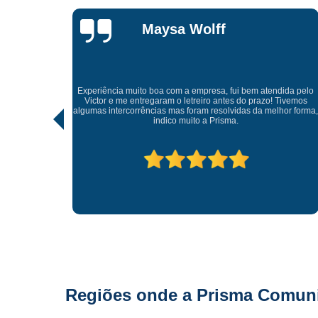
Lisandro
Gonçalves
Tive uma experiência incrível com a Prisma Comunicação
Visual. Desde o atendimento até a entrega final, tudo foi
ida pelo
realizado com muito profissionalismo e atenção aos detalhes.
Tivemos
As soluções criativas e os materiais utilizados são de altíssima
hor forma,
qualidade. Recomendo para quem busca fachadas, letras
caixas e comunicação visual com impacto e sofisticação.
Parabéns à equipe pelo ótimo trabalho!
Regiões onde a Prisma Comunic