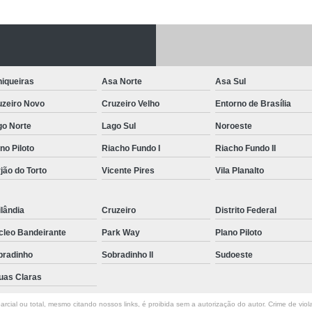
Letreiro de Acrílico com Led
Letreiro de 
Letreiro em Acrílico
Letreiro em Acr
Letreiro Luminoso Acrílico
Letreiro 
iqueiras
Asa Norte
Asa Sul
Letreiro de Led para Fachada
Let
uzeiro Novo
Cruzeiro Velho
Entorno de Brasília
Letreiro Iluminado Fachada
Letreiro 
go Norte
Lago Sul
Noroeste
Letreiro Luminoso para Fachada
no Piloto
Riacho Fundo I
Riacho Fundo II
Letreiro para Fachada
jão do Torto
Vicente Pires
Vila Planalto
lândia
Cruzeiro
Distrito Federal
cleo Bandeirante
Park Way
Plano Piloto
bradinho
Sobradinho ll
Sudoeste
uas Claras
rcial ou total, mesmo citando nossos links, é proibida sem a autorização do autor. Crime de viol