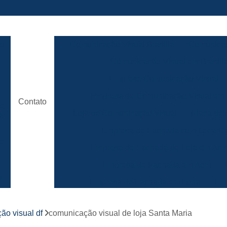
ão
Comunicação Visual Brasilia
Comunicaç
Comunicação Visual em Brasili
e
Empresa Comunicação Visual
e
Empresa de Comunicação Visual em B
Contato
de
Loja de Comunicação Visual
Placa de
a
Empresa de Fachada com Letra C
e
Empresa de Fachada de Loja em Ac
Empresa de Fachada em Acm
r
s
Empresa de Fachada em Lona
Emp
Empresa de Fachada Loja
r
ão visual df
comunicação visual de loja Santa Maria
Empresa de Fachada Loja Comerci