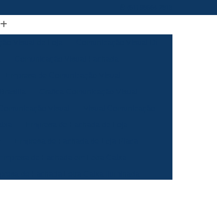
(61) 98664-2818
ão Visual de Loja
Comunicação Visual Df
a
Comunicação Visual Fachada
Empresa de Comunicação Visual
rasilia
Grafica Comunicação Visual
 Comunicação Visual
Visual Comunicação
aixa
Empresa de Fachada de Loja
m
Empresa de Fachada de Loja Placa
Empresa de Fachada em Letra Caixa
resa de Fachada Letra Caixa Iluminada
Empresa de Fachada Loja Acrílico
al
Empresa de Fachada para Loja