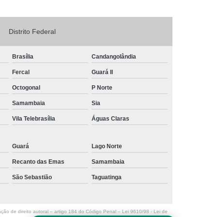
Logo em Acrílico
Letreiro de Loja em Acrílico
ílico com Led
Letreiro Letra em Acrílico
Distrito Federal
de Fachada
Letreiro de Fachada de Loja
Brasília
Candangolândia
reiro Fachada
Letreiro Fachada Loja
Fercal
Guará II
Loja Fachada
Letreiro Luminoso Fachada
Octogonal
P Norte
Letreiro Luminoso para Fachada de Loja
Samambaia
Sia
Letreiro para Fachada de Loja
Vila Telebrasília
Águas Claras
Guará
Lago Norte
Recanto das Emas
Samambaia
São Sebastião
Taguatinga
ação de direito autoral – artigo 184 do Código Penal –
Lei 9610/98 - Lei de