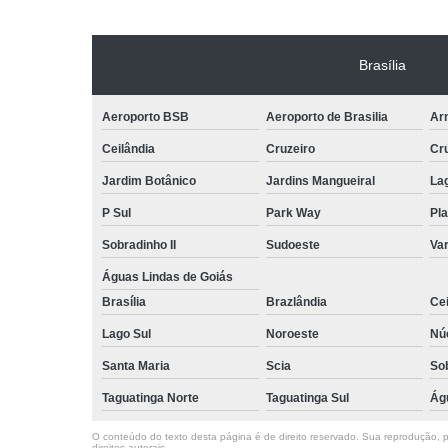
Brasília
Aeroporto BSB
Aeroporto de Brasilia
Arn
Ceilândia
Cruzeiro
Cr
Jardim Botânico
Jardins Mangueiral
La
P Sul
Park Way
Pla
Sobradinho II
Sudoeste
Var
Águas Lindas de Goiás
Brasília
Brazlândia
Cei
Lago Sul
Noroeste
Nú
Santa Maria
Scia
So
Taguatinga Norte
Taguatinga Sul
Ág
O conteúdo do texto desta página é de direito reservado. Sua reprodução, pa
direitos autorais
.