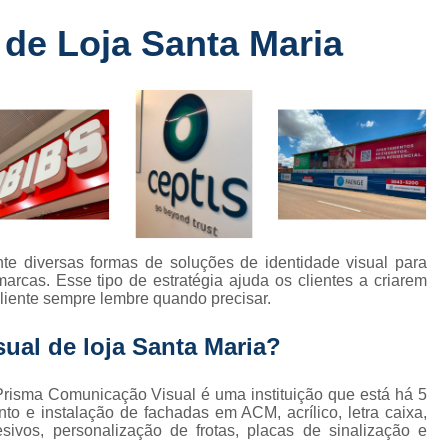
Fabricante de Letreiro de Led Fachada
r
de Loja Santa Maria
Fabricante de Letre
Fabricante de Letreiro 
s
Fabricante de Letreiro Iluminado Fachad
Fabricante de Letreiro Led Loja Fachada
a
Fabricante de Letreiro Luminoso Fachada
e
Fabricante de Letreiro L
ra
Fabricante de Letreiro para Fachada de S
te diversas formas de soluções de identidade visual para
rcas. Esse tipo de estratégia ajuda os clientes a criarem
Fachada de Loja
Fachada de L
liente sempre lembre quando precisar.
Fachada em Acm
Fachada em
al de loja Santa Maria?
Fachada Letra Caixa Iluminada
Fachada Loja Comercial
Fachada para L
risma Comunicação Visual é uma instituição que está há 5
o e instalação de fachadas em ACM, acrílico, letra caixa,
Fornecedor de Fachada de Loja
F
sivos, personalização de frotas, placas de sinalização e