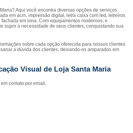
Fornecedor de Fachada de Loja Pla
 Maria? Aqui você encontra diversas opções de serviços
Fornecedor de Fachada em Letra Ca
da em acm, impressão digital, letra caixa com led, letreiros
ja e fachada em lona. Com equipamentos modernos, e
Fornecedor de Fachada Letra Caixa I
e suprir a necessidade de seus clientes, conquistando sua
Fornecedor de Fachada Loja Acrílico
Fornecedor de Fachada para Loja
nformações sobre cada opção oferecida para nossos clientes
sanar a dúvida dos clientes, deixando-os amparados em
Fornecedor de Letreiro Acrílico
Fornecedor de Letreiro Acrílico Ilumin
ação Visual de Loja Santa Maria
Fornecedor de Letreiro de Acrílico com Led
Fornecedor de Letreiro de Loja em Acrí
 em contato por email.
Fornecedor de Letreiro em Acrílico com Le
Fornecedor de Letreiro Luminoso Acríli
Fornecedor de Letreiro de Fachada de Loja
Fornecedor de Letreiro Fachada