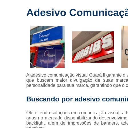
Fornecedo
Adesivo Comunicação
de letreiros
para
fachadas
Impressõe
digitais
Letras caix
Letreiros d
acrílico
Letreiros pa
A adesivo comunicação visual Guará II garante div
fachadas
que buscam maior divulgação de suas marcas.
personalidade para sua marca, garantindo que o c
Buscando por adesivo comunic
Oferecendo soluções em comunicação visual, a P
anos no mercado disponibilizando desenvolviment
backlight, além de impressões de banners, ade