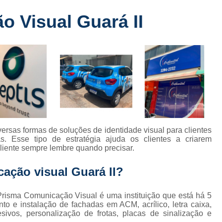
Fabricante de Letreiro de Led Fachada
r
 Visual Guará II
Fabricante de Letre
Fabricante de Letreiro 
s
Fabricante de Letreiro Iluminado Fachad
Fabricante de Letreiro Led Loja Fachada
a
Fabricante de Letreiro Luminoso Fachada
e
Fabricante de Letreiro L
ra
Fabricante de Letreiro para Fachada de S
ersas formas de soluções de identidade visual para clientes
 Esse tipo de estratégia ajuda os clientes a criarem
Fachada de Loja
Fachada de L
liente sempre lembre quando precisar.
Fachada em Acm
Fachada em
ação visual Guará II?
Fachada Letra Caixa Iluminada
Fachada Loja Comercial
Fachada para L
risma Comunicação Visual é uma instituição que está há 5
o e instalação de fachadas em ACM, acrílico, letra caixa,
Fornecedor de Fachada de Loja
F
sivos, personalização de frotas, placas de sinalização e