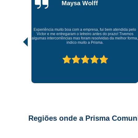
Gonçalves
Tive uma experiência incrível com a Prisma Comunicaçã
Visual. Desde o atendimento até a entrega final, tudo foi
tendida pelo
realizado com muito profissionalismo e atenção aos detalh
o! Tivemos
As soluções criativas e os materiais utilizados são de altíss
melhor forma,
qualidade. Recomendo para quem busca fachadas, letra
caixas e comunicação visual com impacto e sofisticação.
Parabéns à equipe pelo ótimo trabalho!
Regiões onde a Prisma Comunic