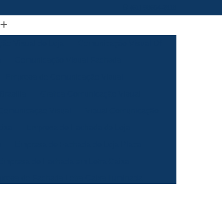
(61) 98664-2818
ão Visual de Loja
Comunicação Visual Df
a
Comunicação Visual Fachada
Empresa de Comunicação Visual
rasilia
Grafica Comunicação Visual
 Comunicação Visual
Visual Comunicação
aixa
Empresa de Fachada de Loja
m
Empresa de Fachada de Loja Placa
Empresa de Fachada em Letra Caixa
resa de Fachada Letra Caixa Iluminada
Empresa de Fachada Loja Acrílico
al
Empresa de Fachada para Loja