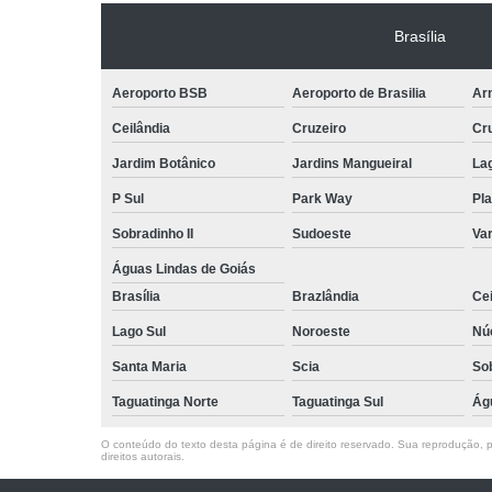
Brasília
Aeroporto BSB
Aeroporto de Brasilia
Arn
Ceilândia
Cruzeiro
Cr
Jardim Botânico
Jardins Mangueiral
La
P Sul
Park Way
Pla
Sobradinho II
Sudoeste
Var
Águas Lindas de Goiás
Brasília
Brazlândia
Cei
Lago Sul
Noroeste
Nú
Santa Maria
Scia
So
Taguatinga Norte
Taguatinga Sul
Ág
O conteúdo do texto desta página é de direito reservado. Sua reprodução, pa
direitos autorais
.