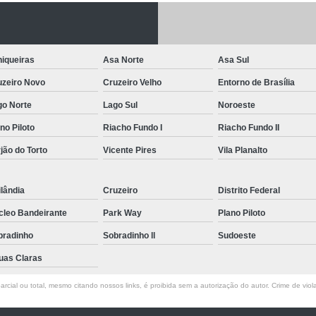
Letreiro de Acrílico com Led
Letreiro de 
Letreiro em Acrílico
Letreiro em Acr
iqueiras
Asa Norte
Asa Sul
Letreiro Luminoso Acrílico
Letreiro 
uzeiro Novo
Cruzeiro Velho
Entorno de Brasília
Letreiro de Led para Fachada
Let
go Norte
Lago Sul
Noroeste
Letreiro Iluminado Fachada
Letreiro 
no Piloto
Riacho Fundo I
Riacho Fundo II
Letreiro Luminoso para Fachada
jão do Torto
Vicente Pires
Vila Planalto
Letreiro para Fachada
lândia
Cruzeiro
Distrito Federal
cleo Bandeirante
Park Way
Plano Piloto
bradinho
Sobradinho ll
Sudoeste
uas Claras
rcial ou total, mesmo citando nossos links, é proibida sem a autorização do autor. Crime de viol