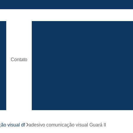
ão
Comunicação Visual Brasilia
Comunicaç
Comunicação Visual em Brasili
e
Empresa Comunicação Visual
e
Empresa de Comunicação Visual em B
Contato
de
Loja de Comunicação Visual
Placa de
a
Empresa de Fachada com Letra C
e
Empresa de Fachada de Loja em Ac
Empresa de Fachada em Acm
r
s
Empresa de Fachada em Lona
Emp
Empresa de Fachada Loja
r
ão visual df
adesivo comunicação visual Guará II
Empresa de Fachada Loja Comerci