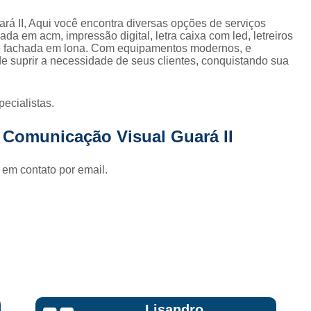
Fornecedor de Fachada de Loja Pla
rá II, Aqui você encontra diversas opções de serviços
Fornecedor de Fachada em Letra Ca
da em acm, impressão digital, letra caixa com led, letreiros
ja e fachada em lona. Com equipamentos modernos, e
Fornecedor de Fachada Letra Caixa I
e suprir a necessidade de seus clientes, conquistando sua
Fornecedor de Fachada Loja Acrílico
Fornecedor de Fachada para Loja
ecialistas.
Fornecedor de Letreiro Acrílico
 Comunicação Visual Guará II
Fornecedor de Letreiro Acrílico Ilumin
 em contato por email.
Fornecedor de Letreiro de Acrílico com Led
Fornecedor de Letreiro de Loja em Acrí
Fornecedor de Letreiro em Acrílico com Le
Fornecedor de Letreiro Luminoso Acríli
Fornecedor de Letreiro de Fachada de Loja
Fornecedor de Letreiro Fachada