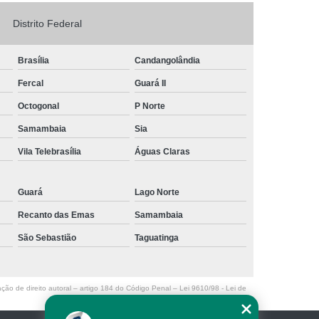
Logo em Acrílico
Letreiro de Loja em Acrílico
Distrito Federal
ílico com Led
Letreiro Letra em Acrílico
Brasília
Candangolândia
de Fachada
Letreiro de Fachada de Loja
Fercal
Guará II
reiro Fachada
Letreiro Fachada Loja
Octogonal
P Norte
Loja Fachada
Letreiro Luminoso Fachada
Samambaia
Sia
Letreiro Luminoso para Fachada de Loja
Vila Telebrasília
Águas Claras
Letreiro para Fachada de Loja
Guará
Lago Norte
Recanto das Emas
Samambaia
São Sebastião
Taguatinga
ação de direito autoral – artigo 184 do Código Penal –
Lei 9610/98 - Lei de