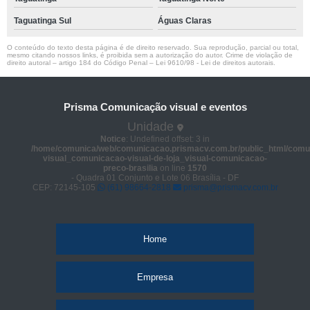
Taguatinga Sul
Águas Claras
O conteúdo do texto desta página é de direito reservado. Sua reprodução, parcial ou total,
mesmo citando nossos links, é proibida sem a autorização do autor. Crime de violação de
direito autoral – artigo 184 do Código Penal –
Lei 9610/98 - Lei de direitos autorais
.
Prisma Comunicação visual e eventos
Unidade
Notice
: Undefined offset: 3 in
/home/comunica/web/comunicacao.prismacv.com.br/public_html/comu
visual_comunicacao-visual-de-loja_visual-comunicacao-
preco-brasilia
on line
1570
- Quadra 01 Conjunto e Lote 06 Brasília - DF
CEP: 72145-105
(61) 98664-2818
prisma@prismacv.com.br
Home
Empresa