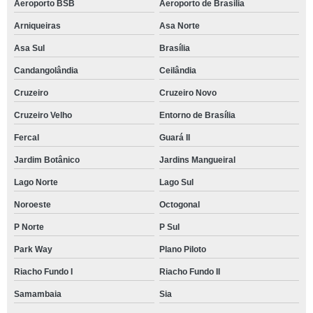
Aeroporto BSB
Aeroporto de Brasilia
Arniqueiras
Asa Norte
Asa Sul
Brasília
Candangolândia
Ceilândia
Cruzeiro
Cruzeiro Novo
Cruzeiro Velho
Entorno de Brasília
Fercal
Guará II
Jardim Botânico
Jardins Mangueiral
Lago Norte
Lago Sul
Noroeste
Octogonal
P Norte
P Sul
Park Way
Plano Piloto
Riacho Fundo I
Riacho Fundo II
Samambaia
Sia