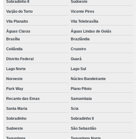
Sobradinho II
Sudoeste
Varjão do Torto
Vicente Pires
Vila Planalto
Vila Telebrasília
Águas Claras
Águas Lindas de Goiás
Brasília
Brazlândia
Ceilândia
Cruzeiro
Distrito Federal
Guará
Lago Norte
Lago Sul
Noroeste
Núcleo Bandeirante
Park Way
Plano Piloto
Recanto das Emas
Samambaia
Santa Maria
Scia
Sobradinho
Sobradinho ll
Sudoeste
São Sebastião
Taguatinga
Taguatinga Norte