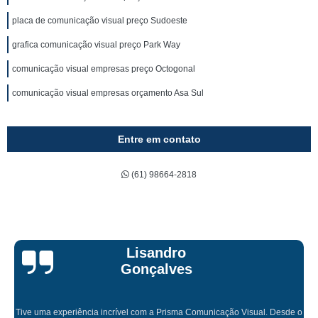
placa de comunicação visual preço Sudoeste
grafica comunicação visual preço Park Way
comunicação visual empresas preço Octogonal
comunicação visual empresas orçamento Asa Sul
Entre em contato
(61) 98664-2818
sandro
Bruna 
çalves
om a Prisma Comunicação Visual. Desde o