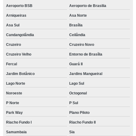
Aeroporto BSB
Aeroporto de Brasilia
Arniqueiras
Asa Norte
Asa Sul
Brasília
Candangolândia
Ceilândia
Cruzeiro
Cruzeiro Novo
Cruzeiro Velho
Entorno de Brasília
Fercal
Guará II
Jardim Botânico
Jardins Mangueiral
Lago Norte
Lago Sul
Noroeste
Octogonal
P Norte
P Sul
Park Way
Plano Piloto
Riacho Fundo I
Riacho Fundo II
Samambaia
Sia