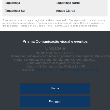
Taguatinga
Taguatinga Norte
Taguatinga Sul
Águas Claras
O conteúdo do texto desta página é de direito reservado. Sua reprodução, parcial ou total,
mesmo citando nossos links, é proibida sem a autorização do autor. Crime de violação de
direito autoral – artigo 184 do Código Penal –
Lei 9610/98 - Lei de direitos autorais
.
Prisma Comunicação visual e eventos
Unidade
Notice
: Undefined offset: 3 in
/home/comunica/web/comunicacao.prismacv.com.br/public_html/comu
visual_comunicacao-visual-de-loja_agencia-comunicacao-
visual-orcamento-octogonal
on line
1570
- Quadra 01 Conjunto e Lote 06 Brasília - DF
CEP: 72145-105
(61) 98664-2818
prisma@prismacv.com.br
Home
Empresa