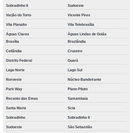
Sobradinho II
Sudoeste
Varjão do Torto
Vicente Pires
Vila Planalto
Vila Telebrasília
Águas Claras
Águas Lindas de Goiás
Brasília
Brazlândia
Ceilândia
Cruzeiro
Distrito Federal
Guará
Lago Norte
Lago Sul
Noroeste
Núcleo Bandeirante
Park Way
Plano Piloto
Recanto das Emas
Samambaia
Santa Maria
Scia
Sobradinho
Sobradinho ll
Sudoeste
São Sebastião